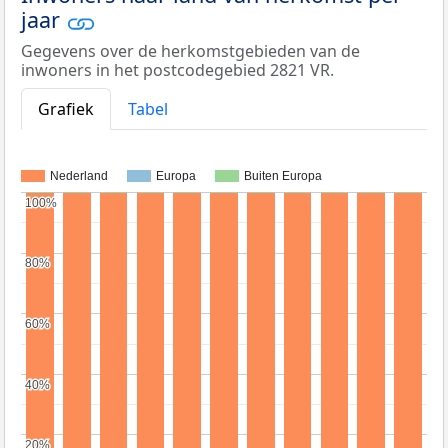
jaar
Gegevens over de herkomstgebieden van de
inwoners in het postcodegebied 2821 VR.
Grafiek
Tabel
Nederland
Europa
Buiten Europa
100%
100%
80%
80%
60%
60%
40%
40%
20%
20%