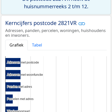
huisnummerreeks 2 t/m 12.
Kerncijfers postcode 2821VR
Adressen, panden, percelen, woningen, huishoudens
en inwoners.
Grafiek
Tabel
Adressen met postcode
Adressen met postcode
Adressen met woonfunctie
Adressen met woonfunctie
Panden met adres
Panden met adres
Percelen met adres
Percelen met adres
Woningvoorraad
Woningvoorraad