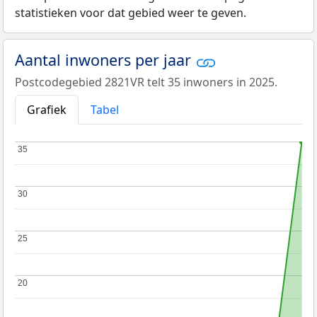
statistieken voor dat gebied weer te geven.
Aantal inwoners per jaar
Postcodegebied 2821VR telt 35 inwoners in 2025.
Grafiek
Tabel
35
35
30
30
25
25
20
20