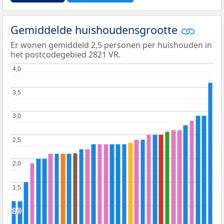
Gemiddelde huishoudensgrootte
Er wonen gemiddeld 2,5 personen per huishouden in
het postcodegebied 2821 VR.
4,0
4,0
3,5
3,5
3,0
3,0
2,5
2,5
2,0
2,0
1,5
1,5
1,0
1,0