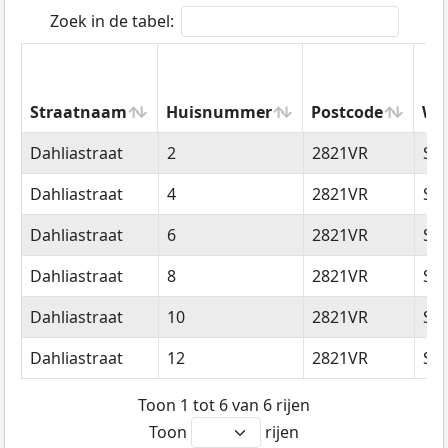
Zoek in de tabel:
Straatnaam
Huisnummer
Postcode
Wo
Straatnaam
Huisnummer
Postcode
Wo
Dahliastraat
2
2821VR
Sto
Dahliastraat
4
2821VR
Sto
Dahliastraat
6
2821VR
Sto
Dahliastraat
8
2821VR
Sto
Dahliastraat
10
2821VR
Sto
Dahliastraat
12
2821VR
Sto
Toon 1 tot 6 van 6 rijen
Toon
rijen