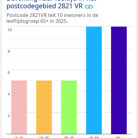
postcodegebied 2821 VR
Postcode 2821VR telt 10 inwoners in de
leeftijdsgroep 65+ in 2025.
10
10
8
8
6
6
4
4
2
2