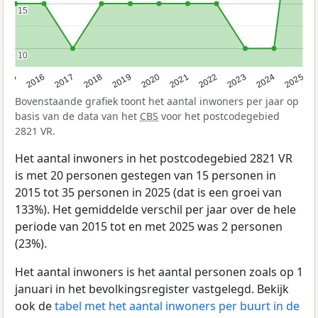
15
15
10
10
2015
2016
2017
2018
2019
2020
2021
2022
2023
2024
2025
Bovenstaande grafiek toont het aantal inwoners per jaar op
basis van de data van het
CBS
voor het postcodegebied
2821 VR.
Het aantal inwoners in het postcodegebied 2821 VR
is met 20 personen gestegen van 15 personen in
2015 tot 35 personen in 2025 (dat is een groei van
133%). Het gemiddelde verschil per jaar over de hele
periode van 2015 tot en met 2025 was 2 personen
(23%).
Het aantal inwoners is het aantal personen zoals op 1
januari in het bevolkingsregister vastgelegd. Bekijk
ook de
tabel met het aantal inwoners per buurt in de