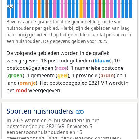
0,5
0,5
Bovenstaande grafiek toont de gemiddelde grootte van
huishoudens per gebied. Hierbij zijn de gebieden van laag
naar hoog gesorteerd op het gemiddeld aantal personen in
een huishouden. De gegevens gelden voor 2025.
De volgende gebieden worden in de grafiek
weergegeven: 18 postcodegebieden (
blauw
), 10
postcode5gebieden (
roze
), 1 numerieke postcode
(
groen
), 1 gemeente (
geel
), 1 provincie (
bruin
) en 1
land (
oranje
). Het postcodegebied 2821 VR wordt in
het
rood
weergegeven.
Soorten huishoudens
In 2025 waren er 25 huishoudens in het
postcodegebied 2821 VR. Er waren 5
eenpersoonshuishoudens en 15
meerpersoonshuishoudens
.
(afgerond op vijftallen)