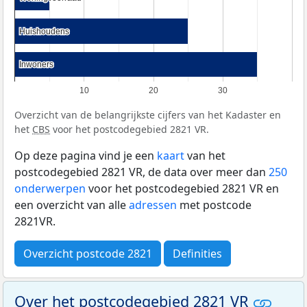
Huishoudens
Huishoudens
Inwoners
Inwoners
10
20
30
Overzicht van de belangrijkste cijfers van het Kadaster en
het
CBS
voor het postcodegebied 2821 VR.
Op deze pagina vind je een
kaart
van het
postcodegebied 2821 VR, de data over meer dan
250
onderwerpen
voor het postcodegebied 2821 VR en
een overzicht van alle
adressen
met postcode
2821VR.
Overzicht postcode 2821
Definities
Over het postcodegebied 2821 VR