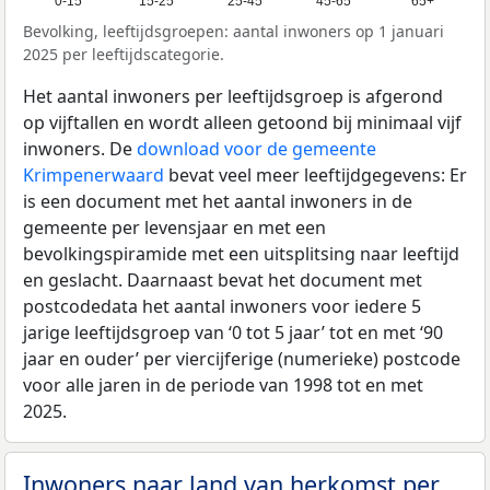
0-15
15-25
25-45
45-65
65+
Bevolking, leeftijdsgroepen: aantal inwoners op 1 januari
2025 per leeftijdscategorie.
Het aantal inwoners per leeftijdsgroep is afgerond
op vijftallen en wordt alleen getoond bij minimaal vijf
inwoners. De
download voor de gemeente
Krimpenerwaard
bevat veel meer leeftijdgegevens: Er
is een document met het aantal inwoners in de
gemeente per levensjaar en met een
bevolkingspiramide met een uitsplitsing naar leeftijd
en geslacht. Daarnaast bevat het document met
postcodedata het aantal inwoners voor iedere 5
jarige leeftijdsgroep van ‘0 tot 5 jaar’ tot en met ‘90
jaar en ouder’ per viercijferige (numerieke) postcode
voor alle jaren in de periode van 1998 tot en met
2025.
Inwoners naar land van herkomst per