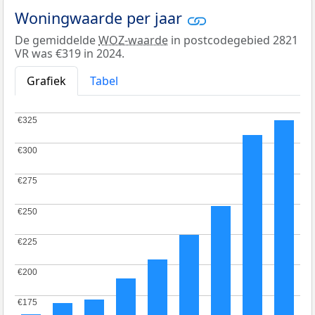
Woningwaarde per jaar
De gemiddelde
WOZ-waarde
in postcodegebied 2821
VR was €319 in 2024.
Grafiek
Tabel
€325
€325
€300
€300
€275
€275
€250
€250
€225
€225
€200
€200
€175
€175