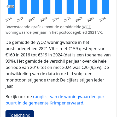
€150
€150
2016
2017
2018
2019
2020
2021
2022
2023
2024
Bovenstaande grafiek toont de gemiddelde
WOZ
woningwaarde per jaar in het postcodegebied 2821 VR.
De gemiddelde
WOZ
woningwaarde in het
postcodegebied 2821 VR is met €159 gestegen van
€160 in 2016 tot €319 in 2024 (dat is een toename van
99%). Het gemiddelde verschil per jaar over de hele
periode van 2016 tot en met 2024 was €20 (9,2%). De
ontwikkeling van de data in de tijd volgt een
monotoon stijgende trend: De cijfers stijgen ieder
jaar.
Bekijk ook de
ranglijst van de woningwaarden per
buurt in de gemeente Krimpenerwaard
.
Toelichting