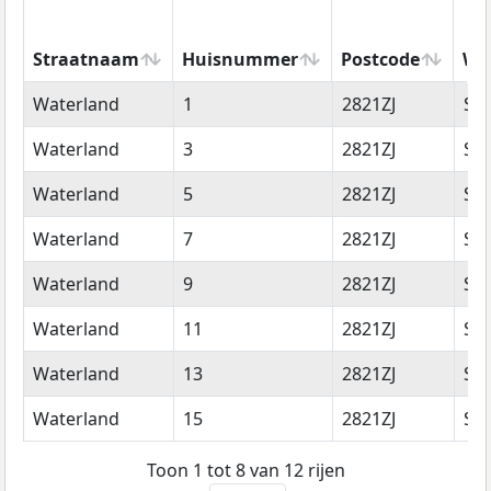
Straatnaam
Huisnummer
Postcode
Wo
Straatnaam
Huisnummer
Postcode
Wo
Waterland
1
2821ZJ
Sto
Waterland
3
2821ZJ
Sto
Waterland
5
2821ZJ
Sto
Waterland
7
2821ZJ
Sto
Waterland
9
2821ZJ
Sto
Waterland
11
2821ZJ
Sto
Waterland
13
2821ZJ
Sto
Waterland
15
2821ZJ
Sto
Toon 1 tot 8 van 12 rijen