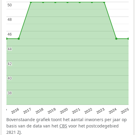
50
50
48
48
46
46
44
44
42
42
40
40
38
38
2015
2016
2017
2018
2019
2020
2021
2022
2023
2024
2025
Bovenstaande grafiek toont het aantal inwoners per jaar op
basis van de data van het
CBS
voor het postcodegebied
2821 ZJ.