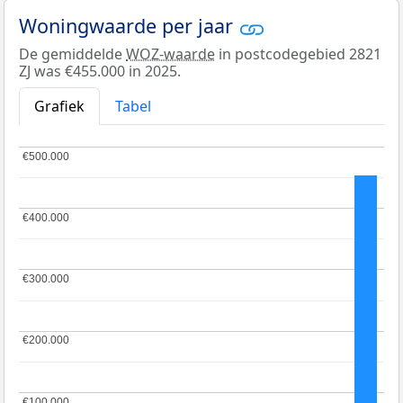
Woningwaarde per jaar
De gemiddelde
WOZ-waarde
in postcodegebied 2821
ZJ was €455.000 in 2025.
Grafiek
Tabel
€500.000
€500.000
€400.000
€400.000
€300.000
€300.000
€200.000
€200.000
€100.000
€100.000