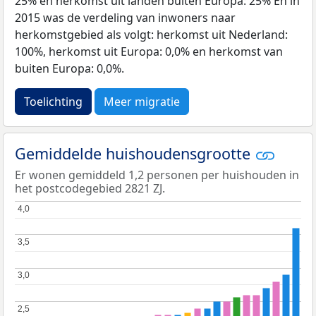
25% en herkomst uit landen buiten Europa: 25% En in
2015 was de verdeling van inwoners naar
herkomstgebied als volgt: herkomst uit Nederland:
100%, herkomst uit Europa: 0,0% en herkomst van
buiten Europa: 0,0%.
Toelichting
Meer migratie
Gemiddelde huishoudensgrootte
Er wonen gemiddeld 1,2 personen per huishouden in
het postcodegebied 2821 ZJ.
4,0
4,0
3,5
3,5
3,0
3,0
2,5
2,5