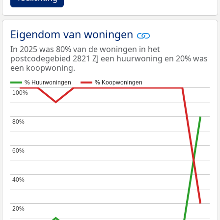
Eigendom van woningen
In 2025 was 80% van de woningen in het
postcodegebied 2821 ZJ een huurwoning en 20% was
een koopwoning.
% Huurwoningen
% Koopwoningen
100%
100%
80%
80%
60%
60%
40%
40%
20%
20%