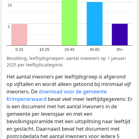
10
10
5
5
0-15
15-25
25-45
45-65
65+
Bevolking, leeftijdsgroepen: aantal inwoners op 1 januari
2025 per leeftijdscategorie.
Het aantal inwoners per leeftijdsgroep is afgerond
op vijftallen en wordt alleen getoond bij minimaal vijf
inwoners. De
download voor de gemeente
Krimpenerwaard
bevat veel meer leeftijdgegevens: Er
is een document met het aantal inwoners in de
gemeente per levensjaar en met een
bevolkingspiramide met een uitsplitsing naar leeftijd
en geslacht. Daarnaast bevat het document met
postcodedata het aantal inwoners voor iedere 5