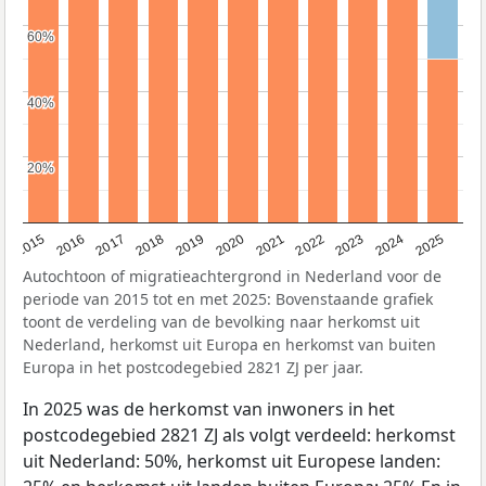
60%
60%
40%
40%
20%
20%
2019
2022
2017
2025
2020
2015
2023
2018
2021
2016
2024
Autochtoon of migratieachtergrond in Nederland voor de
periode van 2015 tot en met 2025: Bovenstaande grafiek
toont de verdeling van de bevolking naar herkomst uit
Nederland, herkomst uit Europa en herkomst van buiten
Europa in het postcodegebied 2821 ZJ per jaar.
In 2025 was de herkomst van inwoners in het
postcodegebied 2821 ZJ als volgt verdeeld: herkomst
uit Nederland: 50%, herkomst uit Europese landen: