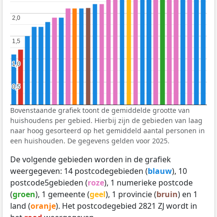
2,0
2,0
1,5
1,5
1,0
1,0
0,5
0,5
Bovenstaande grafiek toont de gemiddelde grootte van
huishoudens per gebied. Hierbij zijn de gebieden van laag
naar hoog gesorteerd op het gemiddeld aantal personen in
een huishouden. De gegevens gelden voor 2025.
De volgende gebieden worden in de grafiek
weergegeven: 14 postcodegebieden (
blauw
), 10
postcode5gebieden (
roze
), 1 numerieke postcode
(
groen
), 1 gemeente (
geel
), 1 provincie (
bruin
) en 1
land (
oranje
). Het postcodegebied 2821 ZJ wordt in