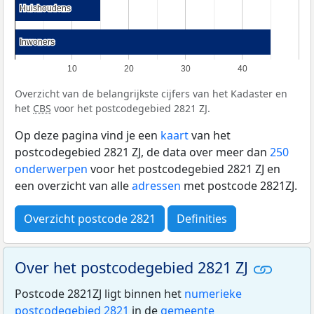
Huishoudens
Huishoudens
Inwoners
Inwoners
10
20
30
40
Overzicht van de belangrijkste cijfers van het Kadaster en
het
CBS
voor het postcodegebied 2821 ZJ.
Op deze pagina vind je een
kaart
van het
postcodegebied 2821 ZJ, de data over meer dan
250
onderwerpen
voor het postcodegebied 2821 ZJ en
een overzicht van alle
adressen
met postcode 2821ZJ.
Overzicht postcode 2821
Definities
Over het postcodegebied 2821 ZJ
Postcode 2821ZJ ligt binnen het
numerieke
postcodegebied 2821
in de
gemeente