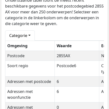
Onderstaande tabel toont de meest recent
beschikbare gegevens voor het postcodegebied 2855
AX voor meer dan 250 onderwerpen! Selecteer een
categorie in de linkerkolom om de onderwerpen in
die categorie weer te geven.
Categorie
Omgeving
Waarde
Een
Postcode
2855AX
Na
Soort regio
Postcode6
Cat
typ
Adressen met postcode
6
Aant
Adressen met
6
Aant
woonfunctie
Adressen met
0
Aant