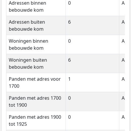
Adressen binnen
0
Aant
bebouwde kom
Adressen buiten
6
Aant
bebouwde kom
Woningen binnen
0
Aant
bebouwde kom
Woningen buiten
6
Aant
bebouwde kom
Panden met adres voor
1
Aant
1700
Panden met adres 1700
0
Aant
tot 1900
Panden met adres 1900
0
Aant
tot 1925