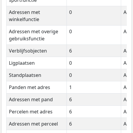
Adressen met
0
Aant
winkelfunctie
Adressen met overige
0
Aant
gebruiksfunctie
Verblijfsobjecten
6
Aant
Ligplaatsen
0
Aant
Standplaatsen
0
Aant
Panden met adres
1
Aant
Adressen met pand
6
Aant
Percelen met adres
6
Aant
Adressen met perceel
6
Aant