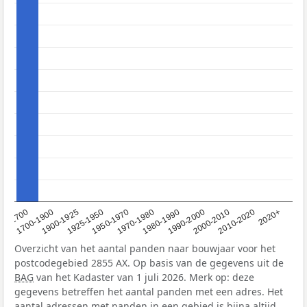
1950-1970
1990-2000
1900-1925
2020+
1970-1980
<1700
2000-2010
1925-1950
1980-1990
1700-1900
2010-2020
Overzicht van het aantal panden naar bouwjaar voor het
postcodegebied 2855 AX. Op basis van de gegevens uit de
BAG
van het Kadaster van 1 juli 2026. Merk op: deze
gegevens betreffen het aantal panden met een adres. Het
aantal adressen met panden in een gebied is bijna altijd