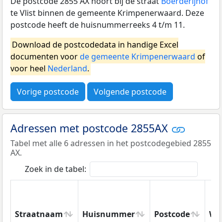
De postcode 2855 AX hoort bij de straat
Boerderijhof
te Vlist binnen de gemeente Krimpenerwaard. Deze
postcode heeft de huisnummerreeks 4 t/m 11.
Download de postcodedata in handige Excel
documenten voor
de gemeente Krimpenerwaard
of
voor heel
Nederland
.
Vorige postcode
Volgende postcode
Adressen met postcode 2855AX
Tabel met alle 6 adressen in het postcodegebied 2855
AX.
Zoek in de tabel:
Straatnaam
Huisnummer
Postcode
Wo