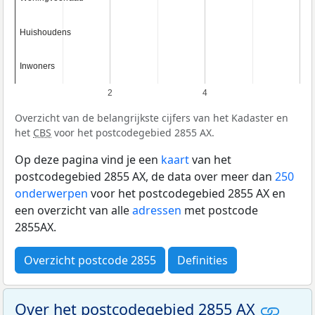
Huishoudens
Huishoudens
Inwoners
Inwoners
2
4
Overzicht van de belangrijkste cijfers van het Kadaster en
het
CBS
voor het postcodegebied 2855 AX.
Op deze pagina vind je een
kaart
van het
postcodegebied 2855 AX, de data over meer dan
250
onderwerpen
voor het postcodegebied 2855 AX en
een overzicht van alle
adressen
met postcode
2855AX.
Overzicht postcode 2855
Definities
Over het postcodegebied 2855 AX