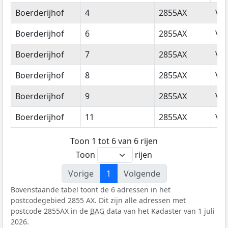
Straatnaam
Huisnummer
Postcode
Wo
Boerderijhof
4
2855AX
Vli
Boerderijhof
6
2855AX
Vli
Boerderijhof
7
2855AX
Vli
Boerderijhof
8
2855AX
Vli
Boerderijhof
9
2855AX
Vli
Boerderijhof
11
2855AX
Vli
Toon 1 tot 6 van 6 rijen
Toon
rijen
Vorige
1
Volgende
Bovenstaande tabel toont de 6 adressen in het
postcodegebied 2855 AX. Dit zijn alle adressen met
postcode 2855AX in de
BAG
data van het Kadaster van 1 juli
2026.