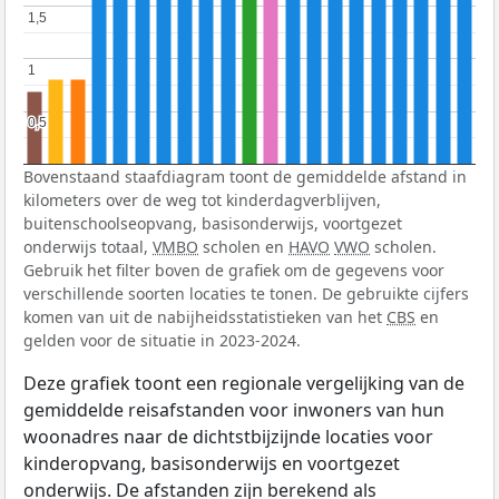
1,5
1,5
1
1
0,5
0,5
Bovenstaand staafdiagram toont de gemiddelde afstand in
kilometers over de weg tot kinderdagverblijven,
buitenschoolseopvang, basisonderwijs, voortgezet
onderwijs totaal,
VMBO
scholen en
HAVO
VWO
scholen.
Gebruik het filter boven de grafiek om de gegevens voor
verschillende soorten locaties te tonen. De gebruikte cijfers
komen van uit de nabijheidsstatistieken van het
CBS
en
gelden voor de situatie in 2023-2024.
Deze grafiek toont een regionale vergelijking van de
gemiddelde reisafstanden voor inwoners van hun
woonadres naar de dichtstbijzijnde locaties voor
kinderopvang, basisonderwijs en voortgezet
onderwijs. De afstanden zijn berekend als