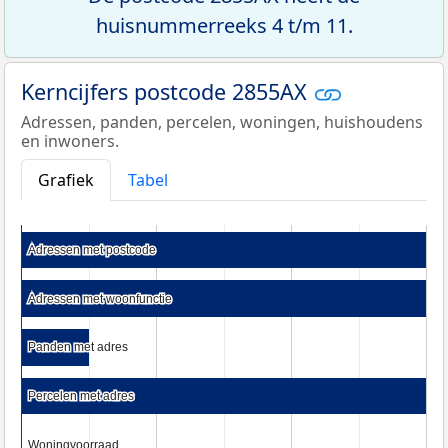
huisnummerreeks 4 t/m 11.
Kerncijfers postcode 2855AX
Adressen, panden, percelen, woningen, huishoudens
en inwoners.
Grafiek
Tabel
Adressen met postcode
Adressen met postcode
Adressen met woonfunctie
Adressen met woonfunctie
Panden met adres
Panden met adres
Percelen met adres
Percelen met adres
Woningvoorraad
Woningvoorraad