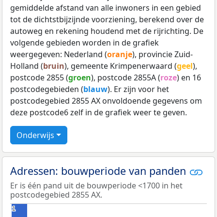
gemiddelde afstand van alle inwoners in een gebied
tot de dichtstbijzijnde voorziening, berekend over de
autoweg en rekening houdend met de rijrichting. De
volgende gebieden worden in de grafiek
weergegeven: Nederland (
oranje
), provincie Zuid-
Holland (
bruin
), gemeente Krimpenerwaard (
geel
),
postcode 2855 (
groen
), postcode 2855A (
roze
) en 16
postcodegebieden (
blauw
). Er zijn voor het
postcodegebied 2855 AX onvoldoende gegevens om
deze postcode6 zelf in de grafiek weer te geven.
Onderwijs
Adressen: bouwperiode van panden
Er is één pand uit de bouwperiode <1700 in het
postcodegebied 2855 AX.
1
1