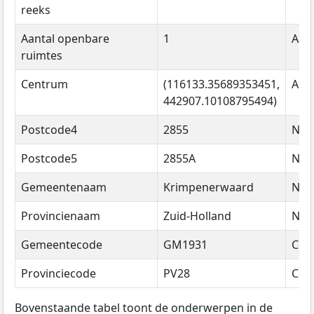
reeks
Aantal openbare
1
Aant
ruimtes
Centrum
(116133.35689353451,
Adr
442907.10108795494)
Postcode4
2855
Na
Postcode5
2855A
Na
Gemeentenaam
Krimpenerwaard
Na
Provincienaam
Zuid-Holland
Na
Gemeentecode
GM1931
Cod
Provinciecode
PV28
Cod
Bovenstaande tabel toont de onderwerpen in de