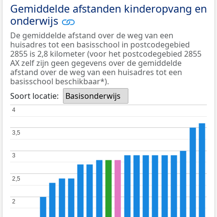
Gemiddelde afstanden kinderopvang en
onderwijs
De gemiddelde afstand over de weg van een
huisadres tot een basisschool in postcodegebied
2855 is 2,8 kilometer (voor het postcodegebied 2855
AX zelf zijn geen gegevens over de gemiddelde
afstand over de weg van een huisadres tot een
basisschool beschikbaar*).
Soort locatie:
Basisonderwijs
4
4
3,5
3,5
3
3
2,5
2,5
2
2