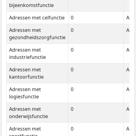
bijeenkomstfunctie
Adressen met celfunctie
0
Aant
Adressen met
0
Aant
gezondheidszorgfunctie
Adressen met
0
Aant
industriefunctie
Adressen met
0
Aant
kantoorfunctie
Adressen met
0
Aant
logiesfunctie
Adressen met
0
Aant
onderwijsfunctie
Adressen met
0
Aant
sportfunctie