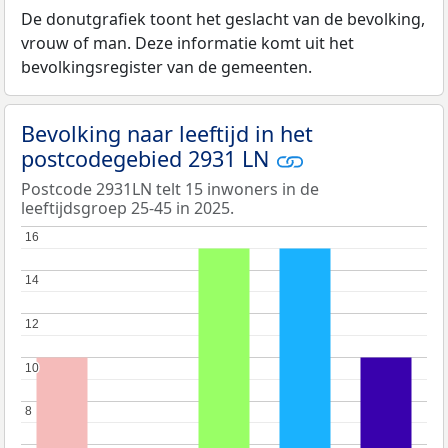
De donutgrafiek toont het geslacht van de bevolking,
vrouw of man. Deze informatie komt uit het
bevolkingsregister van de gemeenten.
Bevolking naar leeftijd in het
postcodegebied 2931 LN
Postcode 2931LN telt 15 inwoners in de
leeftijdsgroep 25-45 in 2025.
16
16
14
14
12
12
10
10
8
8