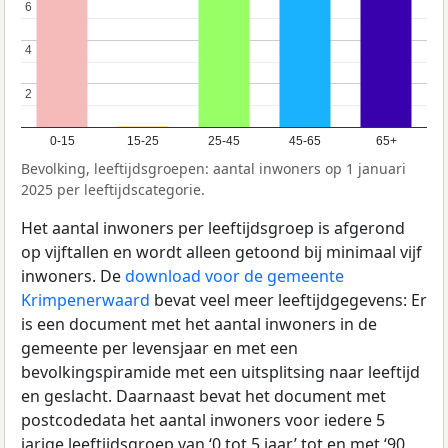
6
6
4
4
2
2
0-15
15-25
25-45
45-65
65+
Bevolking, leeftijdsgroepen: aantal inwoners op 1 januari
2025 per leeftijdscategorie.
Het aantal inwoners per leeftijdsgroep is afgerond
op vijftallen en wordt alleen getoond bij minimaal vijf
inwoners. De
download voor de gemeente
Krimpenerwaard
bevat veel meer leeftijdgegevens: Er
is een document met het aantal inwoners in de
gemeente per levensjaar en met een
bevolkingspiramide met een uitsplitsing naar leeftijd
en geslacht. Daarnaast bevat het document met
postcodedata het aantal inwoners voor iedere 5
jarige leeftijdsgroep van ‘0 tot 5 jaar’ tot en met ‘90