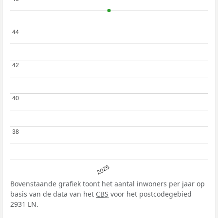
44
44
42
42
40
40
38
38
2025
Bovenstaande grafiek toont het aantal inwoners per jaar op
basis van de data van het
CBS
voor het postcodegebied
2931 LN.