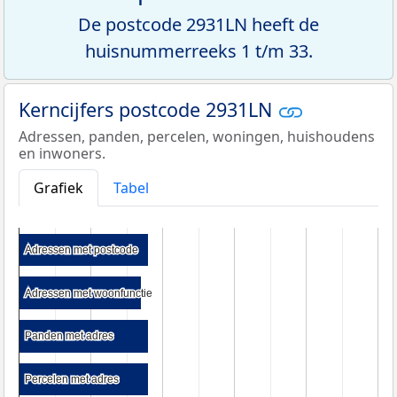
De postcode 2931LN heeft de
huisnummerreeks 1 t/m 33.
Kerncijfers postcode 2931LN
Adressen, panden, percelen, woningen, huishoudens
en inwoners.
Grafiek
Tabel
Adressen met postcode
Adressen met postcode
Adressen met woonfunctie
Adressen met woonfunctie
Panden met adres
Panden met adres
Percelen met adres
Percelen met adres