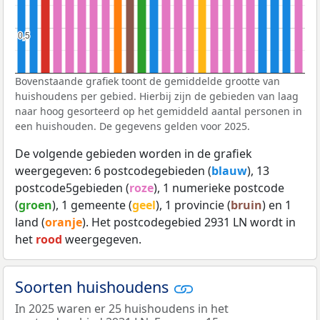
0,5
0,5
Bovenstaande grafiek toont de gemiddelde grootte van
huishoudens per gebied. Hierbij zijn de gebieden van laag
naar hoog gesorteerd op het gemiddeld aantal personen in
een huishouden. De gegevens gelden voor 2025.
De volgende gebieden worden in de grafiek
weergegeven: 6 postcodegebieden (
blauw
), 13
postcode5gebieden (
roze
), 1 numerieke postcode
(
groen
), 1 gemeente (
geel
), 1 provincie (
bruin
) en 1
land (
oranje
). Het postcodegebied 2931 LN wordt in
het
rood
weergegeven.
Soorten huishoudens
In 2025 waren er 25 huishoudens in het