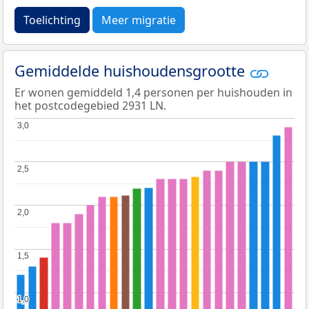
Toelichting
Meer migratie
Gemiddelde huishoudensgrootte
Er wonen gemiddeld 1,4 personen per huishouden in
het postcodegebied 2931 LN.
3,0
3,0
2,5
2,5
2,0
2,0
1,5
1,5
1,0
1,0