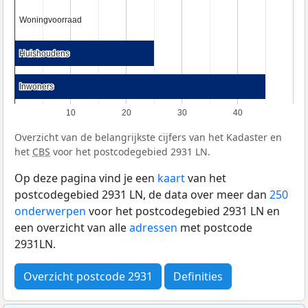
Woningvoorraad
Woningvoorraad
Huishoudens
Huishoudens
Inwoners
Inwoners
10
20
30
40
Overzicht van de belangrijkste cijfers van het Kadaster en
het
CBS
voor het postcodegebied 2931 LN.
Op deze pagina vind je een
kaart
van het
postcodegebied 2931 LN, de data over meer dan
250
onderwerpen
voor het postcodegebied 2931 LN en
een overzicht van alle
adressen
met postcode
2931LN.
Overzicht postcode 2931
Definities