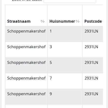
Straatnaam
Huisnummer
Postcode
Straatnaam
Huisnummer
Postcode
Schoppenmakershof
1
2931LN
Schoppenmakershof
3
2931LN
Schoppenmakershof
5
2931LN
Schoppenmakershof
7
2931LN
Schoppenmakershof
9
2931LN