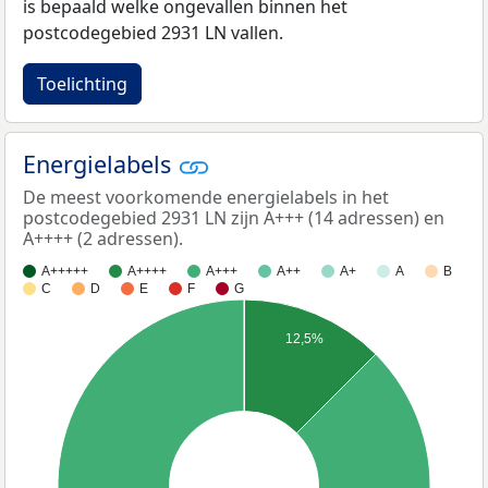
is bepaald welke ongevallen binnen het
postcodegebied 2931 LN vallen.
Toelichting
Energielabels
De meest voorkomende energielabels in het
postcodegebied 2931 LN zijn A+++ (14 adressen) en
A++++ (2 adressen).
A+++++
A++++
A+++
A++
A+
A
B
C
D
E
F
G
12,5%