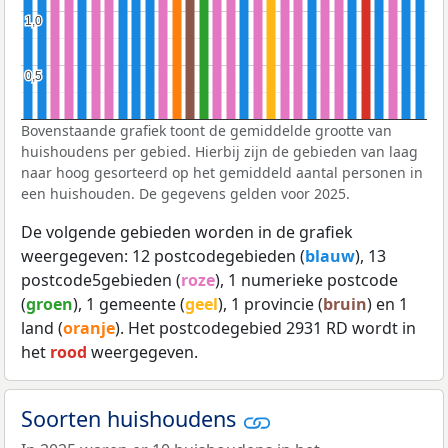
1,0
1,0
0,5
0,5
Bovenstaande grafiek toont de gemiddelde grootte van
huishoudens per gebied. Hierbij zijn de gebieden van laag
naar hoog gesorteerd op het gemiddeld aantal personen in
een huishouden. De gegevens gelden voor 2025.
De volgende gebieden worden in de grafiek
weergegeven: 12 postcodegebieden (
blauw
), 13
postcode5gebieden (
roze
), 1 numerieke postcode
(
groen
), 1 gemeente (
geel
), 1 provincie (
bruin
) en 1
land (
oranje
). Het postcodegebied 2931 RD wordt in
het
rood
weergegeven.
Soorten huishoudens