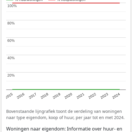
100%
100%
80%
80%
60%
60%
40%
40%
20%
20%
2015
2016
2017
2018
2019
2020
2021
2022
2023
2024
Bovenstaande lijngrafiek toont de verdeling van woningen
naar type eigendom, koop of huur, per jaar tot en met 2024.
Woningen naar eigendom: Informatie over huur- en