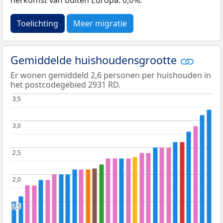
Toelichting
Meer migratie
Gemiddelde huishoudensgrootte
Er wonen gemiddeld 2,6 personen per huishouden in
het postcodegebied 2931 RD.
3,5
3,5
3,0
3,0
2,5
2,5
2,0
2,0
1,5
1,5