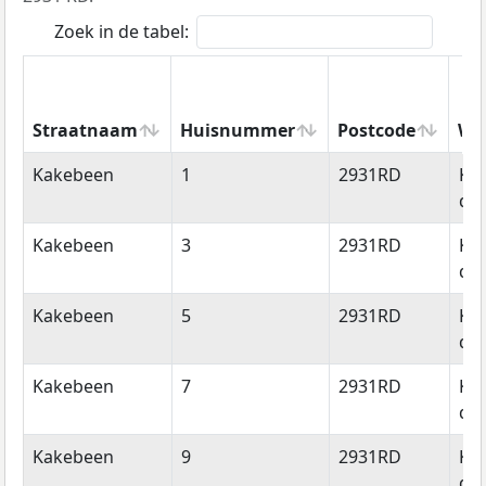
Zoek in de tabel:
Straatnaam
Huisnummer
Postcode
Wo
Straatnaam
Huisnummer
Postcode
Wo
Kakebeen
1
2931RD
Kr
de 
Kakebeen
3
2931RD
Kr
de 
Kakebeen
5
2931RD
Kr
de 
Kakebeen
7
2931RD
Kr
de 
Kakebeen
9
2931RD
Kr
de 