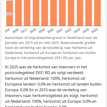
20%
20%
2019
2022
2017
2025
2020
2015
2023
2018
2021
2016
2024
Autochtoon of migratieachtergrond in Nederland voor de
periode van 2015 tot en met 2025: Bovenstaande grafiek
toont de verdeling van de bevolking naar herkomst uit
Nederland, herkomst uit Europa en herkomst van buiten
Europa in het postcodegebied 2931 RD per jaar.
In 2025 was de herkomst van inwoners in het
postcodegebied 2931 RD als volgt verdeeld:
herkomst uit Nederland: 100%, herkomst uit
Europese landen: 0,0% en herkomst uit landen buiten
Europa: 0,0% En in 2015 was de verdeling van
inwoners naar herkomstgebied als volgt: herkomst
uit Nederland: 100%, herkomst uit Europa: 0,0% en
herkomst van buiten Europa: 0,0%.