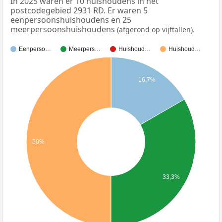
In 2025 waren er 10 huishoudens in het
postcodegebied 2931 RD. Er waren 5
eenpersoonshuishoudens en 25
meerpersoonshuishoudens
.
(afgerond op vijftallen)
Eenperso…
Meerpers…
Huishoud…
Huishoud…
16,7%
50%
33,3%