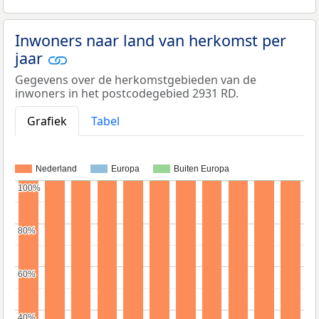
Inwoners naar land van herkomst per
jaar
Gegevens over de herkomstgebieden van de
inwoners in het postcodegebied 2931 RD.
Grafiek
Tabel
Nederland
Europa
Buiten Europa
100%
100%
80%
80%
60%
60%
40%
40%