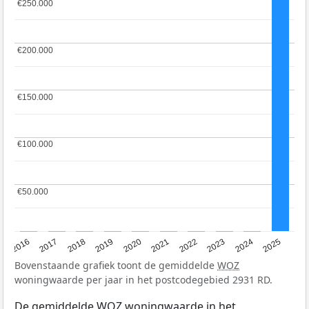
€250.000
€250.000
€200.000
€200.000
€150.000
€150.000
€100.000
€100.000
€50.000
€50.000
2016
2017
2018
2019
2020
2021
2022
2023
2024
2025
Bovenstaande grafiek toont de gemiddelde
WOZ
woningwaarde per jaar in het postcodegebied 2931 RD.
De gemiddelde
WOZ
woningwaarde in het