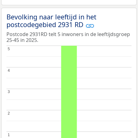
Bevolking naar leeftijd in het
postcodegebied 2931 RD
Postcode 2931RD telt 5 inwoners in de leeftijdsgroep
25-45 in 2025.
5
5
4
4
3
3
2
2
1
1