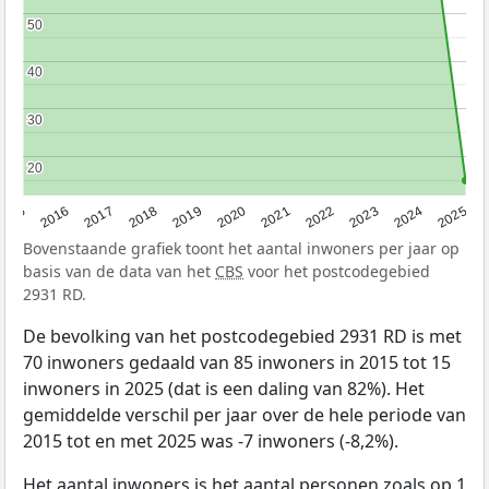
50
50
40
40
30
30
20
20
2015
2016
2017
2018
2019
2020
2021
2022
2023
2024
2025
Bovenstaande grafiek toont het aantal inwoners per jaar op
basis van de data van het
CBS
voor het postcodegebied
2931 RD.
De bevolking van het postcodegebied 2931 RD is met
70 inwoners gedaald van 85 inwoners in 2015 tot 15
inwoners in 2025 (dat is een daling van 82%). Het
gemiddelde verschil per jaar over de hele periode van
2015 tot en met 2025 was -7 inwoners (-8,2%).
Het aantal inwoners is het aantal personen zoals op 1