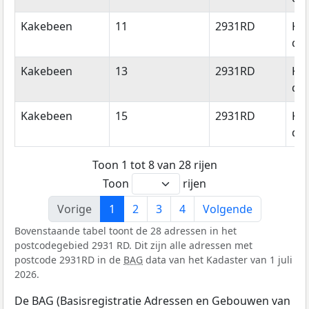
Kakebeen
11
2931RD
Kr
de 
Kakebeen
13
2931RD
Kr
de 
Kakebeen
15
2931RD
Kr
de 
Toon 1 tot 8 van 28 rijen
Toon
rijen
Vorige
1
2
3
4
Volgende
Bovenstaande tabel toont de 28 adressen in het
postcodegebied 2931 RD. Dit zijn alle adressen met
postcode 2931RD in de
BAG
data van het Kadaster van 1 juli
2026.
De BAG (Basisregistratie Adressen en Gebouwen van