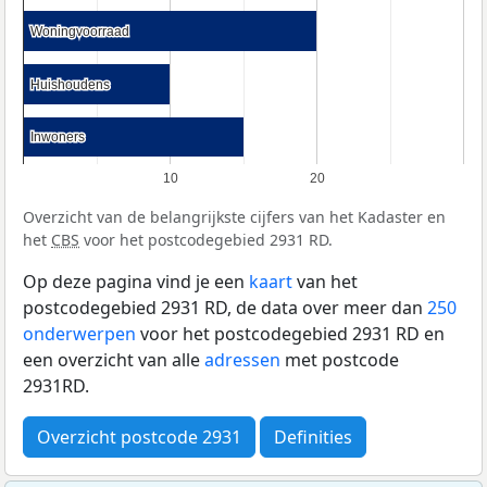
Woningvoorraad
Woningvoorraad
Huishoudens
Huishoudens
Inwoners
Inwoners
10
20
Overzicht van de belangrijkste cijfers van het Kadaster en
het
CBS
voor het postcodegebied 2931 RD.
Op deze pagina vind je een
kaart
van het
postcodegebied 2931 RD, de data over meer dan
250
onderwerpen
voor het postcodegebied 2931 RD en
een overzicht van alle
adressen
met postcode
2931RD.
Overzicht postcode 2931
Definities