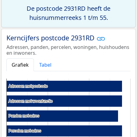
De postcode 2931RD heeft de
huisnummerreeks 1 t/m 55.
Kerncijfers postcode 2931RD
Adressen, panden, percelen, woningen, huishoudens
en inwoners.
Grafiek
Tabel
Adressen met postcode
Adressen met postcode
Adressen met woonfunctie
Adressen met woonfunctie
Panden met adres
Panden met adres
Percelen met adres
Percelen met adres