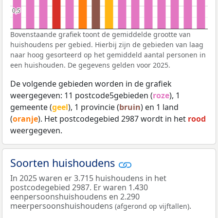
0,5
0,5
Bovenstaande grafiek toont de gemiddelde grootte van
huishoudens per gebied. Hierbij zijn de gebieden van laag
naar hoog gesorteerd op het gemiddeld aantal personen in
een huishouden. De gegevens gelden voor 2025.
De volgende gebieden worden in de grafiek
weergegeven: 11 postcode5gebieden (
roze
), 1
gemeente (
geel
), 1 provincie (
bruin
) en 1 land
(
oranje
). Het postcodegebied 2987 wordt in het
rood
weergegeven.
Soorten huishoudens
In 2025 waren er 3.715 huishoudens in het
postcodegebied 2987. Er waren 1.430
eenpersoonshuishoudens en 2.290
meerpersoonshuishoudens
.
(afgerond op vijftallen)