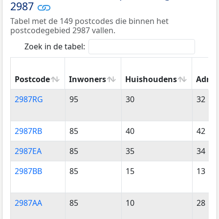
2987
Tabel met de 149 postcodes die binnen het
postcodegebied 2987 vallen.
Zoek in de tabel:
Postcode
Inwoners
Huishoudens
Adres
Postcode
Inwoners
Huishoudens
Adres
2987RG
95
30
32
2987RB
85
40
42
2987EA
85
35
34
2987BB
85
15
13
2987AA
85
10
28