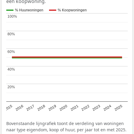
een koopwoning.
% Huurwoningen
% Koopwoningen
100%
100%
80%
80%
60%
60%
40%
40%
20%
20%
2019
2022
2025
2017
2020
2023
2015
2018
2021
2024
2016
Bovenstaande lijngrafiek toont de verdeling van woningen
naar type eigendom, koop of huur, per jaar tot en met 2025.