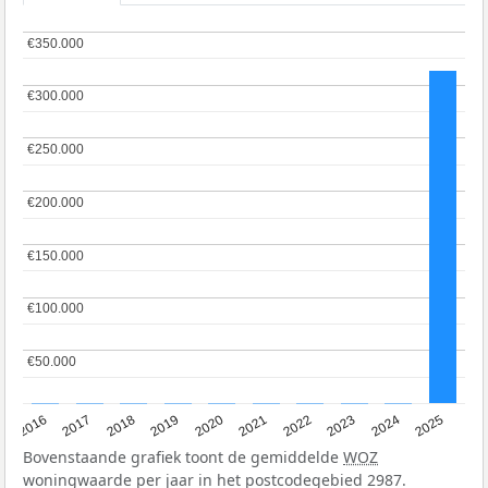
€350.000
€350.000
€300.000
€300.000
€250.000
€250.000
€200.000
€200.000
€150.000
€150.000
€100.000
€100.000
€50.000
€50.000
2016
2017
2018
2019
2020
2021
2022
2023
2024
2025
Bovenstaande grafiek toont de gemiddelde
WOZ
woningwaarde per jaar in het postcodegebied 2987.