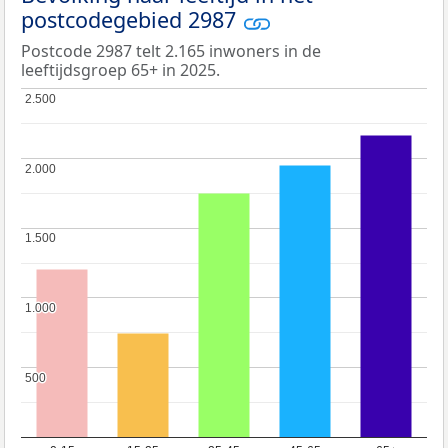
postcodegebied 2987
Postcode 2987 telt 2.165 inwoners in de
leeftijdsgroep 65+ in 2025.
2.500
2.500
2.000
2.000
1.500
1.500
1.000
1.000
500
500