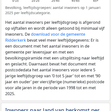
0-15
15-25
25-45
45-65
65+
Bevolking, leeftijdsgroepen: aantal inwoners op 1 januari
2025 per leeftijdscategorie.
Het aantal inwoners per leeftijdsgroep is afgerond
op vijftallen en wordt alleen getoond bij minimaal vijf
inwoners. De
download voor de gemeente
Ridderkerk
bevat veel meer leeftijdgegevens: Er is
een document met het aantal inwoners in de
gemeente per levensjaar en met een
bevolkingspiramide met een uitsplitsing naar leeftijd
en geslacht. Daarnaast bevat het document met
postcodedata het aantal inwoners voor iedere 5
jarige leeftijdsgroep van ‘0 tot 5 jaar’ tot en met ‘90
jaar en ouder’ per viercijferige (numerieke) postcode
voor alle jaren in de periode van 1998 tot en met
2025.
Inwoners naar land van herkomst per