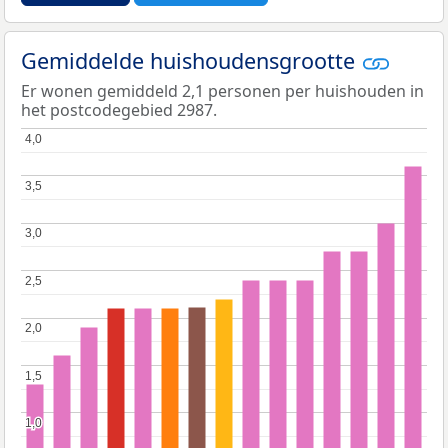
Gemiddelde huishoudensgrootte
Er wonen gemiddeld 2,1 personen per huishouden in
het postcodegebied 2987.
4,0
4,0
3,5
3,5
3,0
3,0
2,5
2,5
2,0
2,0
1,5
1,5
1,0
1,0