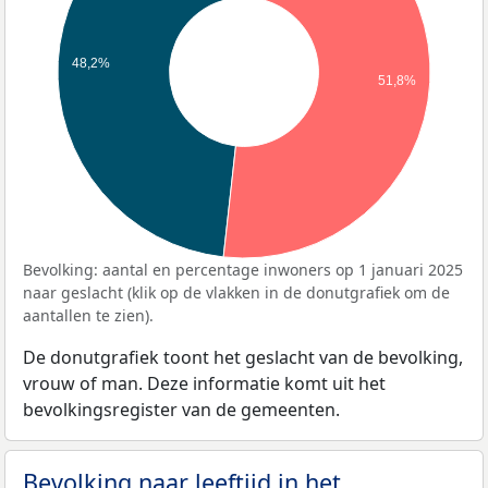
48,2%
51,8%
Bevolking: aantal en percentage inwoners op 1 januari 2025
naar geslacht (klik op de vlakken in de donutgrafiek om de
aantallen te zien).
De donutgrafiek toont het geslacht van de bevolking,
vrouw of man. Deze informatie komt uit het
bevolkingsregister van de gemeenten.
Bevolking naar leeftijd in het