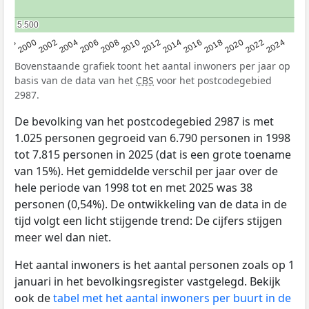
5.500
5.500
1998
2000
2002
2004
2006
2008
2010
2012
2014
2016
2018
2020
2022
2024
Bovenstaande grafiek toont het aantal inwoners per jaar op
basis van de data van het
CBS
voor het postcodegebied
2987.
De bevolking van het postcodegebied 2987 is met
1.025 personen gegroeid van 6.790 personen in 1998
tot 7.815 personen in 2025 (dat is een grote toename
van 15%). Het gemiddelde verschil per jaar over de
hele periode van 1998 tot en met 2025 was 38
personen (0,54%). De ontwikkeling van de data in de
tijd volgt een licht stijgende trend: De cijfers stijgen
meer wel dan niet.
Het aantal inwoners is het aantal personen zoals op 1
januari in het bevolkingsregister vastgelegd. Bekijk
ook de
tabel met het aantal inwoners per buurt in de