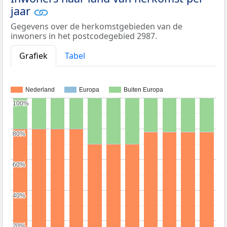
jaar
Gegevens over de herkomstgebieden van de
inwoners in het postcodegebied 2987.
Grafiek
Tabel
Nederland
Europa
Buiten Europa
100%
100%
80%
80%
60%
60%
40%
40%
20%
20%