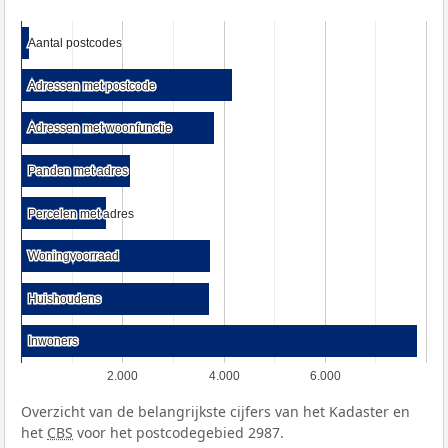
Aantal postcodes
Aantal postcodes
Adressen met postcode
Adressen met postcode
Adressen met woonfunctie
Adressen met woonfunctie
Panden met adres
Panden met adres
Percelen met adres
Percelen met adres
Woningvoorraad
Woningvoorraad
Huishoudens
Huishoudens
Inwoners
Inwoners
2.000
4.000
6.000
Overzicht van de belangrijkste cijfers van het Kadaster en
het
CBS
voor het postcodegebied 2987.