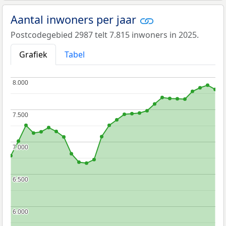
Aantal inwoners per jaar
Postcodegebied 2987 telt 7.815 inwoners in 2025.
Grafiek
Tabel
8.000
8.000
7.500
7.500
7.000
7.000
6.500
6.500
6.000
6.000