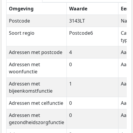
Omgeving
Waarde
Eenh
Postcode
3143LT
Naa
Soort regio
Postcode6
Cate
type
Adressen met postcode
4
Aanta
Adressen met
0
Aanta
woonfunctie
Adressen met
1
Aanta
bijeenkomstfunctie
Adressen met celfunctie
0
Aanta
Adressen met
0
Aanta
gezondheidszorgfunctie