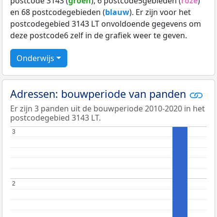
postcode 3143 (
groen
), 6 postcode5gebieden (
roze
)
en 68 postcodegebieden (
blauw
). Er zijn voor het
postcodegebied 3143 LT onvoldoende gegevens om
deze postcode6 zelf in de grafiek weer te geven.
Onderwijs
Adressen: bouwperiode van panden
Er zijn 3 panden uit de bouwperiode 2010-2020 in het
postcodegebied 3143 LT.
3
3
2
2