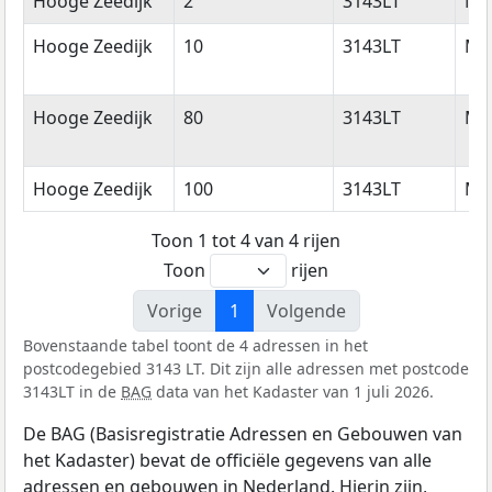
Hooge Zeedijk
2
3143LT
Maa
Hooge Zeedijk
10
3143LT
Maa
Hooge Zeedijk
80
3143LT
Maa
Hooge Zeedijk
100
3143LT
Maa
Toon 1 tot 4 van 4 rijen
Toon
rijen
Vorige
1
Volgende
Bovenstaande tabel toont de 4 adressen in het
postcodegebied 3143 LT. Dit zijn alle adressen met postcode
3143LT in de
BAG
data van het Kadaster van 1 juli 2026.
De BAG (Basisregistratie Adressen en Gebouwen van
het Kadaster) bevat de officiële gegevens van alle
adressen en gebouwen in Nederland. Hierin zijn,