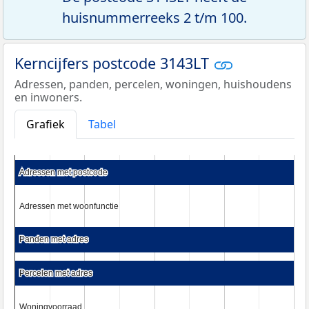
huisnummerreeks 2 t/m 100.
Kerncijfers postcode 3143LT
Adressen, panden, percelen, woningen, huishoudens
en inwoners.
Grafiek
Tabel
Adressen met postcode
Adressen met postcode
Adressen met woonfunctie
Adressen met woonfunctie
Panden met adres
Panden met adres
Percelen met adres
Percelen met adres
Woningvoorraad
Woningvoorraad