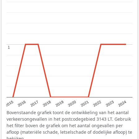
1
1
2015
2016
2017
2018
2019
2020
2021
2022
2023
2024
Bovenstaande grafiek toont de ontwikkeling van het aantal
verkeersongevallen in het postcodegebied 3143 LT. Gebruik
het filter boven de grafiek om het aantal ongevallen per
afloop (materiële schade, letselschade of dodelijke afloop) te
bekijken.