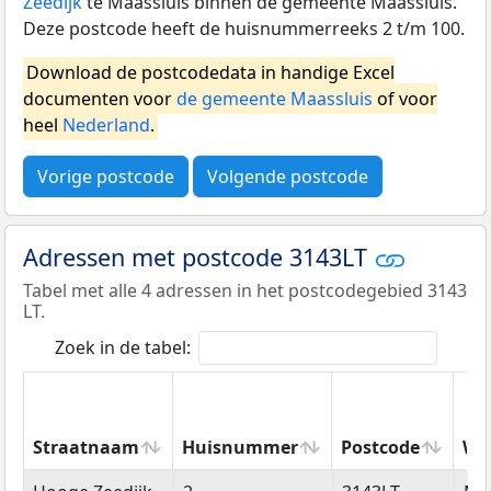
Zeedijk
te Maassluis binnen de gemeente Maassluis.
Deze postcode heeft de huisnummerreeks 2 t/m 100.
Download de postcodedata in handige Excel
documenten voor
de gemeente Maassluis
of voor
heel
Nederland
.
Vorige postcode
Volgende postcode
Adressen met postcode 3143LT
Tabel met alle 4 adressen in het postcodegebied 3143
LT.
Zoek in de tabel:
Straatnaam
Huisnummer
Postcode
Wo
Straatnaam
Huisnummer
Postcode
Wo