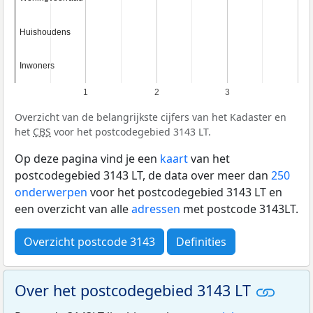
Huishoudens
Huishoudens
Inwoners
Inwoners
1
2
3
Overzicht van de belangrijkste cijfers van het Kadaster en
het
CBS
voor het postcodegebied 3143 LT.
Op deze pagina vind je een
kaart
van het
postcodegebied 3143 LT, de data over meer dan
250
onderwerpen
voor het postcodegebied 3143 LT en
een overzicht van alle
adressen
met postcode 3143LT.
Overzicht postcode 3143
Definities
Over het postcodegebied 3143 LT