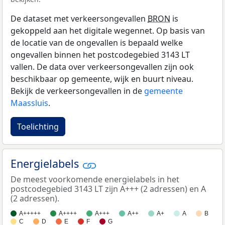
De dataset met verkeersongevallen
BRON
is
gekoppeld aan het digitale wegennet. Op basis van
de locatie van de ongevallen is bepaald welke
ongevallen binnen het postcodegebied 3143 LT
vallen. De data over verkeersongevallen zijn ook
beschikbaar op gemeente, wijk en buurt niveau.
Bekijk de verkeersongevallen in de
gemeente
Maassluis
.
Toelichting
Energielabels
De meest voorkomende energielabels in het
postcodegebied 3143 LT zijn A+++ (2 adressen) en A
(2 adressen).
A+++++
A++++
A+++
A++
A+
A
B
C
D
E
F
G