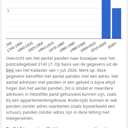
1
1
1950-1970
1990-2000
1900-1925
2020+
1970-1980
<1700
2000-2010
1925-1950
1980-1990
1700-1900
2010-2020
Overzicht van het aantal panden naar bouwjaar voor het
postcodegebied 3143 LT. Op basis van de gegevens uit de
BAG
van het Kadaster van 1 juli 2026. Merk op: deze
gegevens betreffen het aantal panden met een adres. Het
aantal adressen met panden in een gebied is bijna altijd
hoger dan het aantal panden. Dit is omdat er meerdere
adressen in hetzelfde pand gehuisvest kunnen zijn, zoals
bij een appartementengebouw. Anderzijds kunnen er ook
panden zonder adres voorkomen (zoals bijvoorbeeld een
schuur), panden zonder adres zijn in deze telling niet
meegenomen.