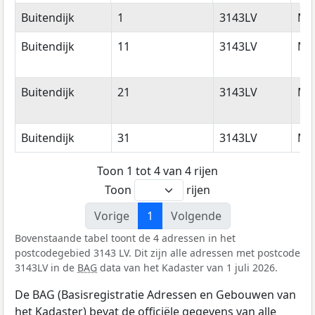
Straatnaam
Huisnummer
Postcode
Wo
Buitendijk
1
3143LV
Maa
Buitendijk
11
3143LV
Maa
Buitendijk
21
3143LV
Maa
Buitendijk
31
3143LV
Maa
Toon 1 tot 4 van 4 rijen
Toon
rijen
Vorige
1
Volgende
Bovenstaande tabel toont de 4 adressen in het
postcodegebied 3143 LV. Dit zijn alle adressen met postcode
3143LV in de
BAG
data van het Kadaster van 1 juli 2026.
De BAG (Basisregistratie Adressen en Gebouwen van
het Kadaster) bevat de officiële gegevens van alle