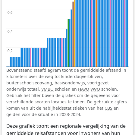
0,6
0,6
0,4
0,4
0,2
0,2
Bovenstaand staafdiagram toont de gemiddelde afstand in
kilometers over de weg tot kinderdagverblijven,
buitenschoolseopvang, basisonderwijs, voortgezet
onderwijs totaal,
VMBO
scholen en
HAVO
VWO
scholen.
Gebruik het filter boven de grafiek om de gegevens voor
verschillende soorten locaties te tonen. De gebruikte cijfers
komen van uit de nabijheidsstatistieken van het
CBS
en
gelden voor de situatie in 2023-2024.
Deze grafiek toont een regionale vergelijking van de
gemiddelde reisafstanden voor inwoners van hun