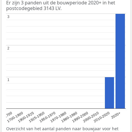
Er zijn 3 panden uit de bouwperiode 2020+ in het
postcodegebied 3143 LV.
3
3
2
2
1
1
1950-1970
1990-2000
1900-1925
2020+
1970-1980
<1700
2000-2010
1925-1950
1980-1990
1700-1900
2010-2020
Overzicht van het aantal panden naar bouwjaar voor het