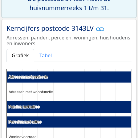
huisnummerreeks 1 t/m 31.
Kerncijfers postcode 3143LV
Adressen, panden, percelen, woningen, huishoudens
en inwoners.
Grafiek
Tabel
Adressen met postcode
Adressen met postcode
Adressen met woonfunctie
Adressen met woonfunctie
Panden met adres
Panden met adres
Percelen met adres
Percelen met adres
Woningvoorraad
Woningvoorraad