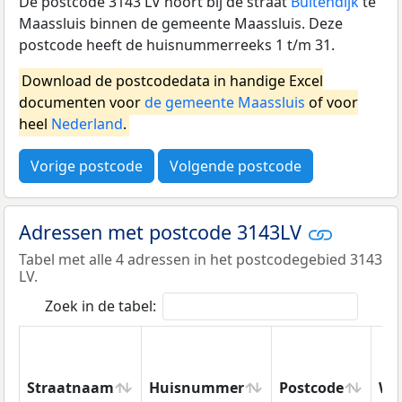
De postcode 3143 LV hoort bij de straat
Buitendijk
te
Maassluis binnen de gemeente Maassluis. Deze
postcode heeft de huisnummerreeks 1 t/m 31.
Download de postcodedata in handige Excel
documenten voor
de gemeente Maassluis
of voor
heel
Nederland
.
Vorige postcode
Volgende postcode
Adressen met postcode 3143LV
Tabel met alle 4 adressen in het postcodegebied 3143
LV.
Zoek in de tabel:
Straatnaam
Huisnummer
Postcode
Wo