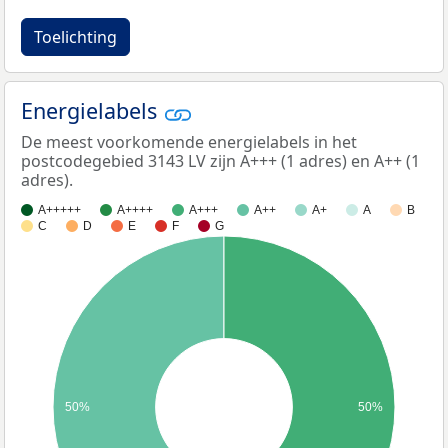
Toelichting
Energielabels
De meest voorkomende energielabels in het
postcodegebied 3143 LV zijn A+++ (1 adres) en A++ (1
adres).
A+++++
A++++
A+++
A++
A+
A
B
C
D
E
F
G
50%
50%