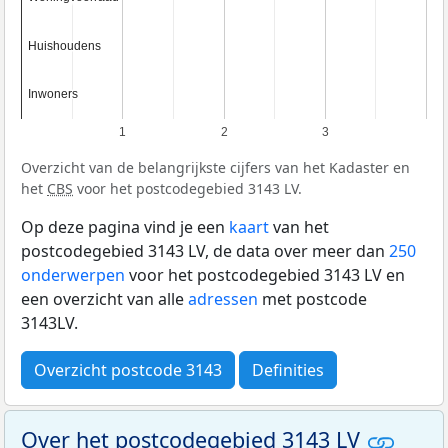
Huishoudens
Huishoudens
Inwoners
Inwoners
1
2
3
Overzicht van de belangrijkste cijfers van het Kadaster en
het
CBS
voor het postcodegebied 3143 LV.
Op deze pagina vind je een
kaart
van het
postcodegebied 3143 LV, de data over meer dan
250
onderwerpen
voor het postcodegebied 3143 LV en
een overzicht van alle
adressen
met postcode
3143LV.
Overzicht postcode 3143
Definities
Over het postcodegebied 3143 LV