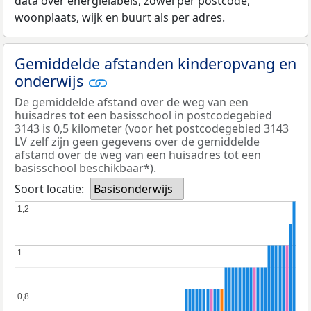
data over energielabels, zowel per postcode,
woonplaats, wijk en buurt als per adres.
Gemiddelde afstanden kinderopvang en
onderwijs
De gemiddelde afstand over de weg van een
huisadres tot een basisschool in postcodegebied
3143 is 0,5 kilometer (voor het postcodegebied 3143
LV zelf zijn geen gegevens over de gemiddelde
afstand over de weg van een huisadres tot een
basisschool beschikbaar*).
Soort locatie:
Basisonderwijs
1,2
1,2
1
1
0,8
0,8