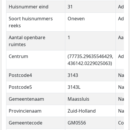
Huisnummer eind
31
Adre
Soort huisnummers
Oneven
Adre
reeks
Aantal openbare
1
Aanta
ruimtes
Centrum
(77735.29635546429,
Adre
436142.0229025063)
Postcode4
3143
Naa
Postcode5
3143L
Naa
Gemeentenaam
Maassluis
Naa
Provincienaam
Zuid-Holland
Naa
Gemeentecode
GM0556
Code