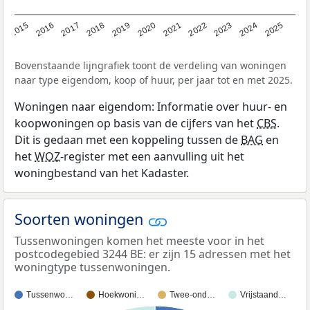
2019
2022
2025
2017
2020
2023
2015
2018
2021
2024
2016
Bovenstaande lijngrafiek toont de verdeling van woningen
naar type eigendom, koop of huur, per jaar tot en met 2025.
Woningen naar eigendom: Informatie over huur- en
koopwoningen op basis van de cijfers van het
CBS
.
Dit is gedaan met een koppeling tussen de
BAG
en
het
WOZ
-register met een aanvulling uit het
woningbestand van het Kadaster.
Soorten woningen
Tussenwoningen komen het meeste voor in het
postcodegebied 3244 BE: er zijn 15 adressen met het
woningtype tussenwoningen.
Tussenwo…
Hoekwoni…
Twee-ond…
Vrijstaand…