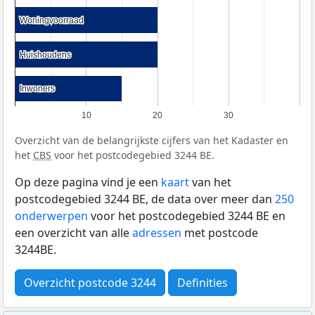
Woningvoorraad
Woningvoorraad
Huishoudens
Huishoudens
Inwoners
Inwoners
10
20
30
Overzicht van de belangrijkste cijfers van het Kadaster en
het
CBS
voor het postcodegebied 3244 BE.
Op deze pagina vind je een
kaart
van het
postcodegebied 3244 BE, de data over meer dan
250
onderwerpen
voor het postcodegebied 3244 BE en
een overzicht van alle
adressen
met postcode
3244BE.
Overzicht postcode 3244
Definities