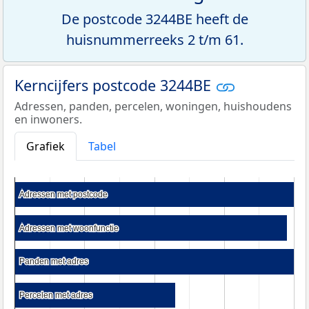
De postcode 3244BE heeft de
huisnummerreeks 2 t/m 61.
Kerncijfers postcode 3244BE
Adressen, panden, percelen, woningen, huishoudens
en inwoners.
Grafiek
Tabel
Adressen met postcode
Adressen met postcode
Adressen met woonfunctie
Adressen met woonfunctie
Panden met adres
Panden met adres
Percelen met adres
Percelen met adres