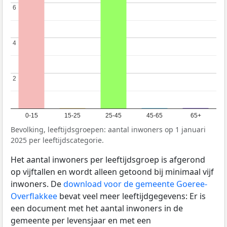
6
6
4
4
2
2
0-15
15-25
25-45
45-65
65+
Bevolking, leeftijdsgroepen: aantal inwoners op 1 januari
2025 per leeftijdscategorie.
Het aantal inwoners per leeftijdsgroep is afgerond
op vijftallen en wordt alleen getoond bij minimaal vijf
inwoners. De
download voor de gemeente Goeree-
Overflakkee
bevat veel meer leeftijdgegevens: Er is
een document met het aantal inwoners in de
gemeente per levensjaar en met een