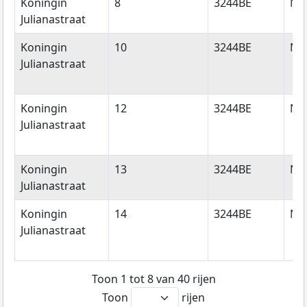
Koningin
8
3244BE
Ni
Julianastraat
Koningin
10
3244BE
Ni
Julianastraat
Koningin
12
3244BE
Ni
Julianastraat
Koningin
13
3244BE
Ni
Julianastraat
Koningin
14
3244BE
Ni
Julianastraat
Toon 1 tot 8 van 40 rijen
Toon
rijen