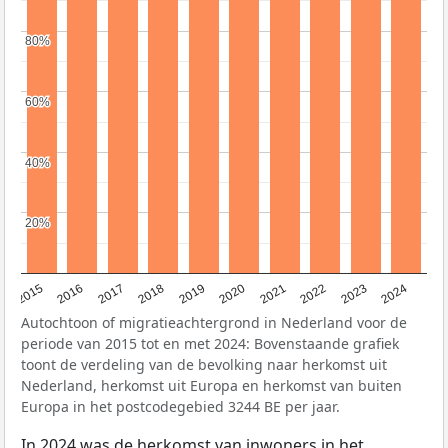
80%
80%
60%
60%
40%
40%
20%
20%
2015
2016
2017
2018
2019
2020
2021
2022
2023
2024
Autochtoon of migratieachtergrond in Nederland voor de
periode van 2015 tot en met 2024: Bovenstaande grafiek
toont de verdeling van de bevolking naar herkomst uit
Nederland, herkomst uit Europa en herkomst van buiten
Europa in het postcodegebied 3244 BE per jaar.
In 2024 was de herkomst van inwoners in het