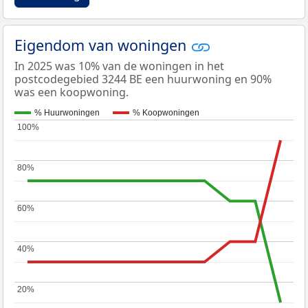
Eigendom van woningen
In 2025 was 10% van de woningen in het
postcodegebied 3244 BE een huurwoning en 90%
was een koopwoning.
% Huurwoningen
% Koopwoningen
100%
100%
80%
80%
60%
60%
40%
40%
20%
20%