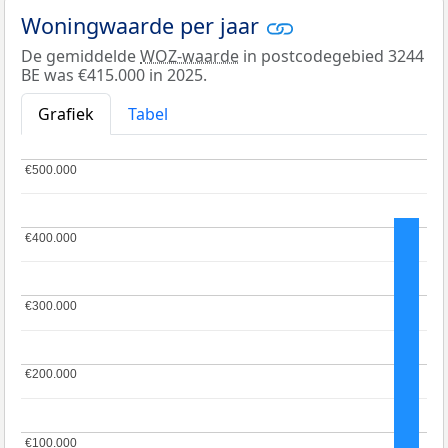
Woningwaarde per jaar
De gemiddelde
WOZ-waarde
in postcodegebied 3244
BE was €415.000 in 2025.
Grafiek
Tabel
€500.000
€500.000
€400.000
€400.000
€300.000
€300.000
€200.000
€200.000
€100.000
€100.000