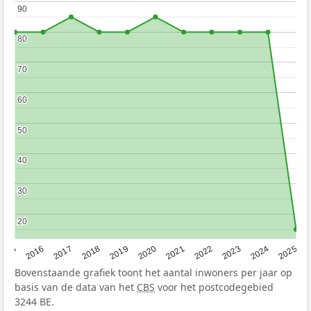
90
90
80
80
70
70
60
60
50
50
40
40
30
30
20
20
2015
2016
2017
2018
2019
2020
2021
2022
2023
2024
2025
Bovenstaande grafiek toont het aantal inwoners per jaar op
basis van de data van het
CBS
voor het postcodegebied
3244 BE.