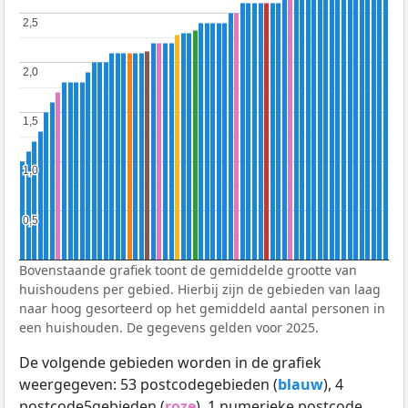
2,5
2,5
2,0
2,0
1,5
1,5
1,0
1,0
0,5
0,5
Bovenstaande grafiek toont de gemiddelde grootte van
huishoudens per gebied. Hierbij zijn de gebieden van laag
naar hoog gesorteerd op het gemiddeld aantal personen in
een huishouden. De gegevens gelden voor 2025.
De volgende gebieden worden in de grafiek
weergegeven: 53 postcodegebieden (
blauw
), 4
postcode5gebieden (
roze
), 1 numerieke postcode