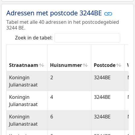
Adressen met postcode 3244BE
Tabel met alle 40 adressen in het postcodegebied
3244 BE.
Zoek in de tabel:
Straatnaam
Huisnummer
Postcode
Wo
Straatnaam
Huisnummer
Postcode
Wo
Koningin
2
3244BE
Ni
Julianastraat
Koningin
4
3244BE
Ni
Julianastraat
Koningin
6
3244BE
Ni
Julianastraat