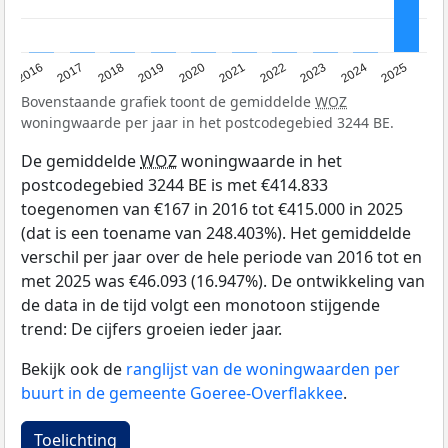
2016
2017
2018
2019
2020
2021
2022
2023
2024
2025
Bovenstaande grafiek toont de gemiddelde
WOZ
woningwaarde per jaar in het postcodegebied 3244 BE.
De gemiddelde
WOZ
woningwaarde in het
postcodegebied 3244 BE is met €414.833
toegenomen van €167 in 2016 tot €415.000 in 2025
(dat is een toename van 248.403%). Het gemiddelde
verschil per jaar over de hele periode van 2016 tot en
met 2025 was €46.093 (16.947%). De ontwikkeling van
de data in de tijd volgt een monotoon stijgende
trend: De cijfers groeien ieder jaar.
Bekijk ook de
ranglijst van de woningwaarden per
buurt in de gemeente Goeree-Overflakkee
.
Toelichting