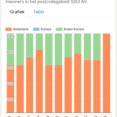
inwoners in het postcodegebied 3263 AH.
Grafiek
Tabel
Nederland
Europa
Buiten Europa
100%
100%
80%
80%
60%
60%
40%
40%
20%
20%