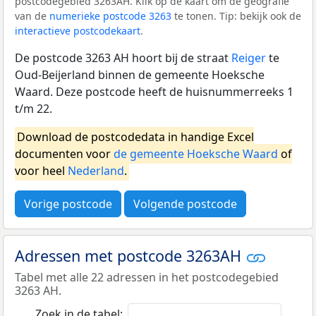
postcodegebied 3263AH. Klik op de kaart om de geografie
van de
numerieke postcode 3263
te tonen. Tip: bekijk ook de
interactieve postcodekaart
.
De postcode 3263 AH hoort bij de straat
Reiger
te
Oud-Beijerland binnen de gemeente Hoeksche
Waard. Deze postcode heeft de huisnummerreeks 1
t/m 22.
Download de postcodedata in handige Excel
documenten voor
de gemeente Hoeksche Waard
of
voor heel
Nederland
.
Vorige postcode
Volgende postcode
Adressen met postcode 3263AH
Tabel met alle 22 adressen in het postcodegebied
3263 AH.
Zoek in de tabel: