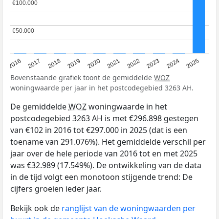
€100.000
€100.000
€50.000
€50.000
2016
2017
2018
2019
2020
2021
2022
2023
2024
2025
Bovenstaande grafiek toont de gemiddelde
WOZ
woningwaarde per jaar in het postcodegebied 3263 AH.
De gemiddelde
WOZ
woningwaarde in het
postcodegebied 3263 AH is met €296.898 gestegen
van €102 in 2016 tot €297.000 in 2025 (dat is een
toename van 291.076%). Het gemiddelde verschil per
jaar over de hele periode van 2016 tot en met 2025
was €32.989 (17.549%). De ontwikkeling van de data
in de tijd volgt een monotoon stijgende trend: De
cijfers groeien ieder jaar.
Bekijk ook de
ranglijst van de woningwaarden per