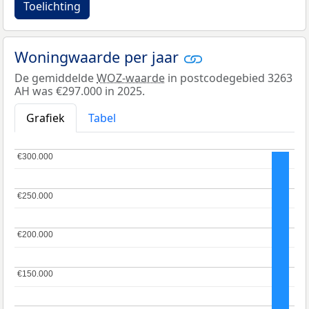
Toelichting
Woningwaarde per jaar
De gemiddelde
WOZ-waarde
in postcodegebied 3263
AH was €297.000 in 2025.
Grafiek
Tabel
€300.000
€300.000
€250.000
€250.000
€200.000
€200.000
€150.000
€150.000