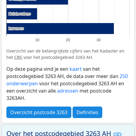
Huishoudens
Huishoudens
Inwoners
Inwoners
10
20
30
Overzicht van de belangrijkste cijfers van het Kadaster en
het
CBS
voor het postcodegebied 3263 AH.
Op deze pagina vind je een
kaart
van het
postcodegebied 3263 AH, de data over meer dan
250
onderwerpen
voor het postcodegebied 3263 AH en
een overzicht van alle
adressen
met postcode
3263AH.
Overzicht postcode 3263
Definities
Over het postcodegebied 3263 AH