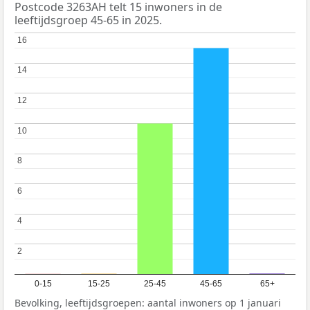
Postcode 3263AH telt 15 inwoners in de
leeftijdsgroep 45-65 in 2025.
16
16
14
14
12
12
10
10
8
8
6
6
4
4
2
2
0-15
15-25
25-45
45-65
65+
Bevolking, leeftijdsgroepen: aantal inwoners op 1 januari