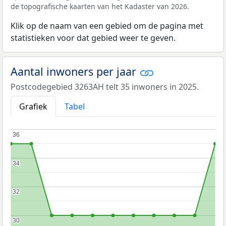
de topografische kaarten van het Kadaster van 2026.
Klik op de naam van een gebied om de pagina met
statistieken voor dat gebied weer te geven.
Aantal inwoners per jaar
Postcodegebied 3263AH telt 35 inwoners in 2025.
Grafiek
Tabel
36
36
34
34
32
32
30
30