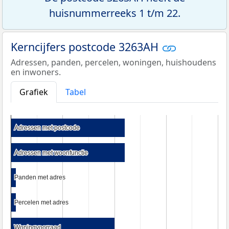
huisnummerreeks 1 t/m 22.
Kerncijfers postcode 3263AH
Adressen, panden, percelen, woningen, huishoudens
en inwoners.
Grafiek
Tabel
Adressen met postcode
Adressen met postcode
Adressen met woonfunctie
Adressen met woonfunctie
Panden met adres
Panden met adres
Percelen met adres
Percelen met adres
Woningvoorraad
Woningvoorraad