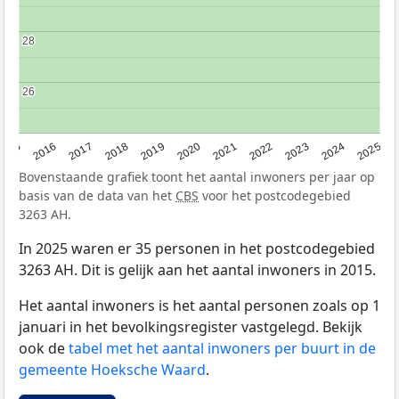
28
28
26
26
2015
2016
2017
2018
2019
2020
2021
2022
2023
2024
2025
Bovenstaande grafiek toont het aantal inwoners per jaar op
basis van de data van het
CBS
voor het postcodegebied
3263 AH.
In 2025 waren er 35 personen in het postcodegebied
3263 AH. Dit is gelijk aan het aantal inwoners in 2015.
Het aantal inwoners is het aantal personen zoals op 1
januari in het bevolkingsregister vastgelegd. Bekijk
ook de
tabel met het aantal inwoners per buurt in de
gemeente Hoeksche Waard
.