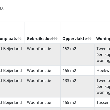
D.
onplaats
Gebruiksdoel
Oppervlakte
Wonin
onplaats
Gebruiksdoel
Oppervlakte
Wonin
-Beijerland
Woonfunctie
152 m2
Twee-o
één-ka
wonin
-Beijerland
Woonfunctie
155 m2
Hoekw
-Beijerland
Woonfunctie
133 m2
Twee-o
één-ka
wonin
-Beijerland
Woonfunctie
155 m2
Tussen