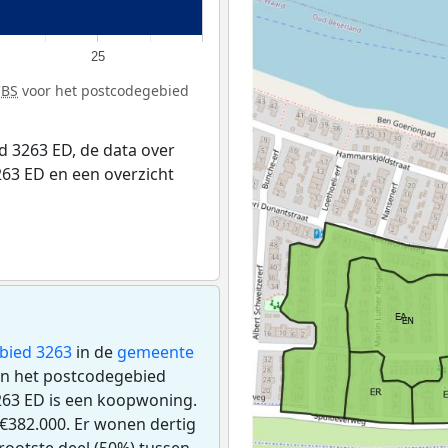
25
CBS
voor het postcodegebied
 3263 ED, de data over
63 ED en een overzicht
bied 3263
in de
gemeente
n in het postcodegebied
263 ED is een koopwoning.
€382.000. Er wonen dertig
rootste deel (50%) tussen