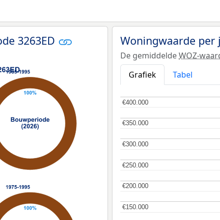
code 3263ED
Woningwaarde per 
De gemiddelde
WOZ-waar
Grafiek
Tabel
€400.000
€400.000
€350.000
€350.000
€300.000
€300.000
€250.000
€250.000
€200.000
€200.000
€150.000
€150.000