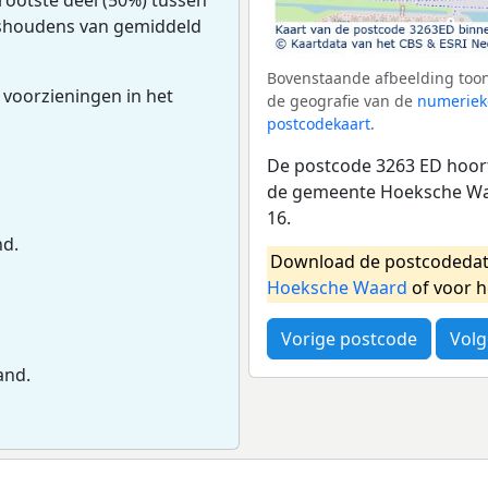
huishoudens van gemiddeld
Bovenstaande afbeelding toon
 voorzieningen in het
de geografie van de
numeriek
postcodekaart
.
De postcode 3263 ED hoort
de gemeente Hoeksche Waa
16.
nd.
Download de postcodedat
Hoeksche Waard
of voor 
Vorige postcode
Volg
and.