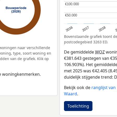
€100.000
€100.000
€50.000
€50.000
2
2016
2018
2017
Bovenstaande grafiek toont 
postcodegebied 3263 ED.
woningen naar verschillende
De gemiddelde
WOZ
wonin
ning, type, soort woning en
€381.643 gestegen van €357
dden van de grafiek. Klik op
106.903%). Het gemiddelde 
met 2025 was €42.405 (8.49
 de woningkenmerken.
duidelijk stijgende trend: De
Bekijk ook de
ranglijst va
Waard
.
Toelichting