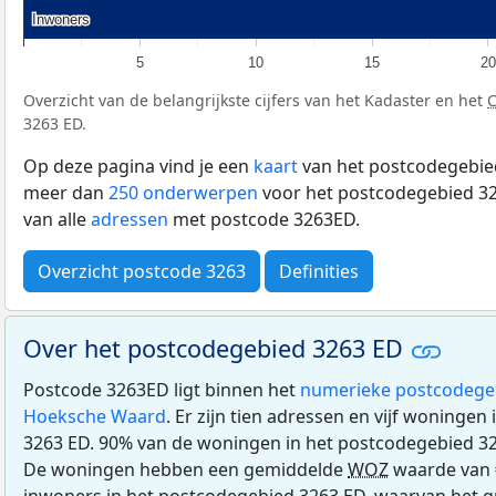
Inwoners
Inwoners
5
10
15
20
Overzicht van de belangrijkste cijfers van het Kadaster en het
3263 ED.
Op deze pagina vind je een
kaart
van het postcodegebied
meer dan
250 onderwerpen
voor het postcodegebied 32
van alle
adressen
met postcode 3263ED.
Overzicht postcode 3263
Definities
Over het postcodegebied 3263 ED
Postcode 3263ED ligt binnen het
numerieke postcodege
Hoeksche Waard
. Er zijn tien adressen en vijf woninge
3263 ED. 90% van de woningen in het postcodegebied 3
De woningen hebben een gemiddelde
WOZ
waarde van 
inwoners in het postcodegebied 3263 ED, waarvan het g