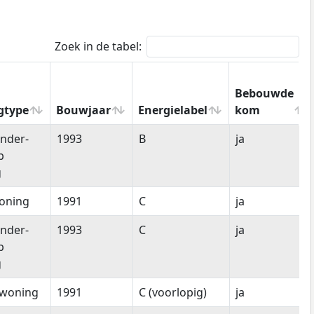
Zoek in de tabel:
Bebouwde
gtype
Bouwjaar
Energielabel
kom
gtype
Bouwjaar
Energielabel
Bebouwde
nder-
1993
B
ja
kom
p
g
oning
1991
C
ja
nder-
1993
C
ja
p
g
woning
1991
C (voorlopig)
ja