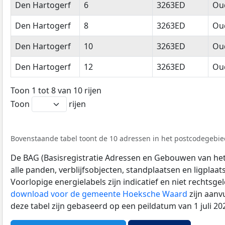
Den Hartogerf
6
3263ED
Oud
Den Hartogerf
8
3263ED
Oud
Den Hartogerf
10
3263ED
Oud
Den Hartogerf
12
3263ED
Oud
Toon 1 tot 8 van 10 rijen
Toon
rijen
Bovenstaande tabel toont de 10 adressen in het postcodegebied
De BAG (Basisregistratie Adressen en Gebouwen van het K
alle panden, verblijfsobjecten, standplaatsen en ligplaa
Voorlopige energielabels zijn indicatief en niet rechtsge
download voor de gemeente Hoeksche Waard
zijn aanv
deze tabel zijn gebaseerd op een peildatum van 1 juli 2