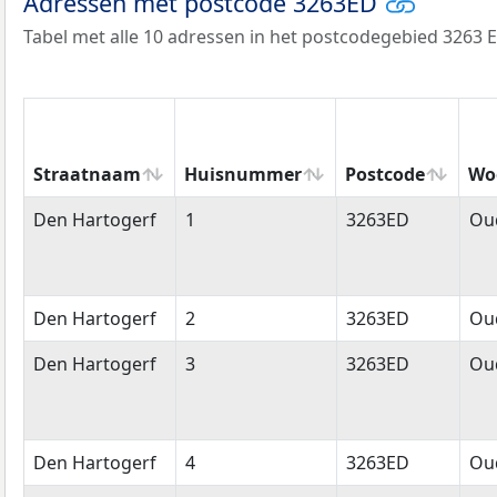
Adressen met postcode 3263ED
Tabel met alle 10 adressen in het postcodegebied 3263 E
Straatnaam
Huisnummer
Postcode
Wo
Straatnaam
Huisnummer
Postcode
Wo
Den Hartogerf
1
3263ED
Oud
Den Hartogerf
2
3263ED
Oud
Den Hartogerf
3
3263ED
Oud
Den Hartogerf
4
3263ED
Oud