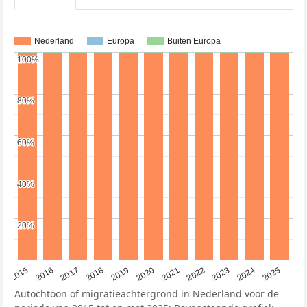
Nederland
Europa
Buiten Europa
100%
100%
80%
80%
60%
60%
40%
40%
20%
20%
2019
2022
2017
2025
2020
2015
2023
2018
2021
2016
2024
Autochtoon of migratieachtergrond in Nederland voor de