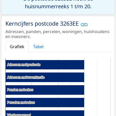
huisnummerreeks 1 t/m 20.
Kerncijfers postcode 3263EE
Adressen, panden, percelen, woningen, huishoudens
en inwoners.
Grafiek
Tabel
Adressen met postcode
Adressen met postcode
Adressen met woonfunctie
Adressen met woonfunctie
Panden met adres
Panden met adres
Percelen met adres
Percelen met adres
Woningvoorraad
Woningvoorraad