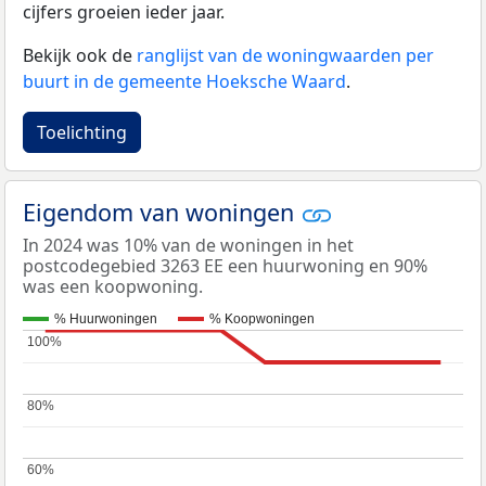
cijfers groeien ieder jaar.
Bekijk ook de
ranglijst van de woningwaarden per
buurt in de gemeente Hoeksche Waard
.
Toelichting
Eigendom van woningen
In 2024 was 10% van de woningen in het
postcodegebied 3263 EE een huurwoning en 90%
was een koopwoning.
% Huurwoningen
% Koopwoningen
100%
100%
80%
80%
60%
60%