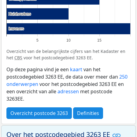
Huishoudens
Huishoudens
Inwoners
Inwoners
5
10
15
Overzicht van de belangrijkste cijfers van het Kadaster en
het
CBS
voor het postcodegebied 3263 EE.
Op deze pagina vind je een
kaart
van het
postcodegebied 3263 EE, de data over meer dan
250
onderwerpen
voor het postcodegebied 3263 EE en
een overzicht van alle
adressen
met postcode
3263EE.
Overzicht postcode 3263
Definities
Over het postcodegebied 3263 EE