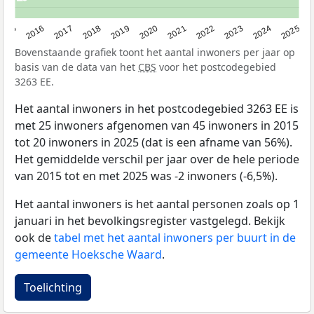
2015
2016
2017
2018
2019
2020
2021
2022
2023
2024
2025
Bovenstaande grafiek toont het aantal inwoners per jaar op
basis van de data van het
CBS
voor het postcodegebied
3263 EE.
Het aantal inwoners in het postcodegebied 3263 EE is
met 25 inwoners afgenomen van 45 inwoners in 2015
tot 20 inwoners in 2025 (dat is een afname van 56%).
Het gemiddelde verschil per jaar over de hele periode
van 2015 tot en met 2025 was -2 inwoners (-6,5%).
Het aantal inwoners is het aantal personen zoals op 1
januari in het bevolkingsregister vastgelegd. Bekijk
ook de
tabel met het aantal inwoners per buurt in de
gemeente Hoeksche Waard
.
Toelichting