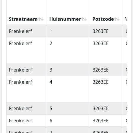
Straatnaam
Huisnummer
Postcode
Wo
Straatnaam
Huisnummer
Postcode
Wo
Frenkelerf
1
3263EE
Oud
Frenkelerf
2
3263EE
Oud
Frenkelerf
3
3263EE
Oud
Frenkelerf
4
3263EE
Oud
Frenkelerf
5
3263EE
Oud
Frenkelerf
6
3263EE
Oud
Frenkelerf
7
3263EE
Oud