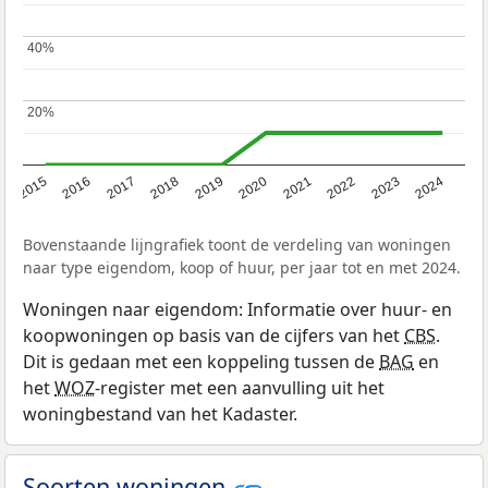
40%
40%
20%
20%
2015
2016
2017
2018
2019
2020
2021
2022
2023
2024
Bovenstaande lijngrafiek toont de verdeling van woningen
naar type eigendom, koop of huur, per jaar tot en met 2024.
Woningen naar eigendom: Informatie over huur- en
koopwoningen op basis van de cijfers van het
CBS
.
Dit is gedaan met een koppeling tussen de
BAG
en
het
WOZ
-register met een aanvulling uit het
woningbestand van het Kadaster.
Soorten woningen