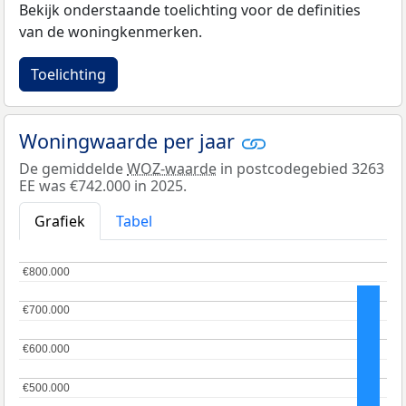
Bekijk onderstaande toelichting voor de definities
van de woningkenmerken.
Toelichting
Woningwaarde per jaar
De gemiddelde
WOZ-waarde
in postcodegebied 3263
EE was €742.000 in 2025.
Grafiek
Tabel
€800.000
€800.000
€700.000
€700.000
€600.000
€600.000
€500.000
€500.000