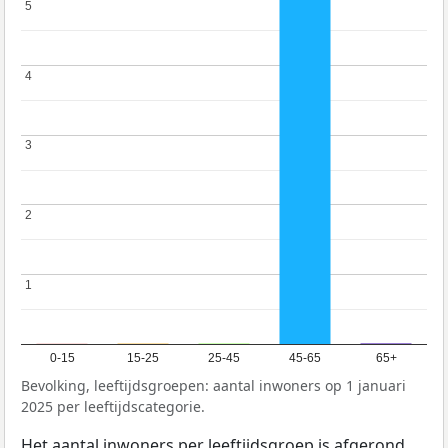
5
5
4
4
3
3
2
2
1
1
0-15
15-25
25-45
45-65
65+
Bevolking, leeftijdsgroepen: aantal inwoners op 1 januari
2025 per leeftijdscategorie.
Het aantal inwoners per leeftijdsgroep is afgerond