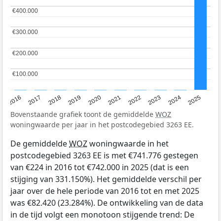
€400.000
€400.000
€300.000
€300.000
€200.000
€200.000
€100.000
€100.000
2016
2017
2018
2019
2020
2021
2022
2023
2024
2025
Bovenstaande grafiek toont de gemiddelde
WOZ
woningwaarde per jaar in het postcodegebied 3263 EE.
De gemiddelde
WOZ
woningwaarde in het
postcodegebied 3263 EE is met €741.776 gestegen
van €224 in 2016 tot €742.000 in 2025 (dat is een
stijging van 331.150%). Het gemiddelde verschil per
jaar over de hele periode van 2016 tot en met 2025
was €82.420 (23.284%). De ontwikkeling van de data
in de tijd volgt een monotoon stijgende trend: De