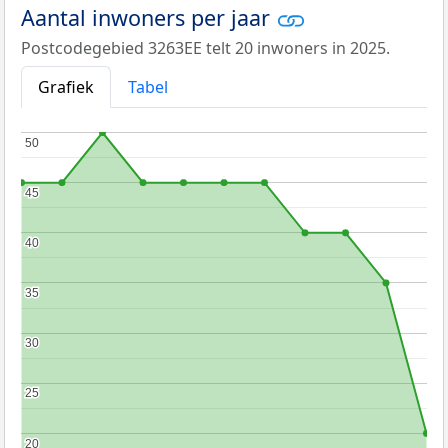
Aantal inwoners per jaar
Postcodegebied 3263EE telt 20 inwoners in 2025.
Grafiek
Tabel
50
50
45
45
40
40
35
35
30
30
25
25
20
20