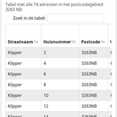
Tabel met alle 74 adressen in het postcodegebied
3263 NB.
Zoek in de tabel:
Straatnaam
Huisnummer
Postcode
Wo
Straatnaam
Huisnummer
Postcode
Wo
Klipper
2
3263NB
Oud
Klipper
4
3263NB
Oud
Klipper
6
3263NB
Oud
Klipper
8
3263NB
Oud
Klipper
10
3263NB
Oud
Klipper
12
3263NB
Oud
Klipper
14
3263NB
Oud