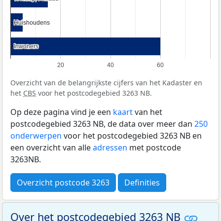
Huishoudens
Huishoudens
Inwoners
Inwoners
20
40
60
Overzicht van de belangrijkste cijfers van het Kadaster en
het
CBS
voor het postcodegebied 3263 NB.
Op deze pagina vind je een
kaart
van het
postcodegebied 3263 NB, de data over meer dan
250
onderwerpen
voor het postcodegebied 3263 NB en
een overzicht van alle
adressen
met postcode
3263NB.
Overzicht postcode 3263
Definities
Over het postcodegebied 3263 NB