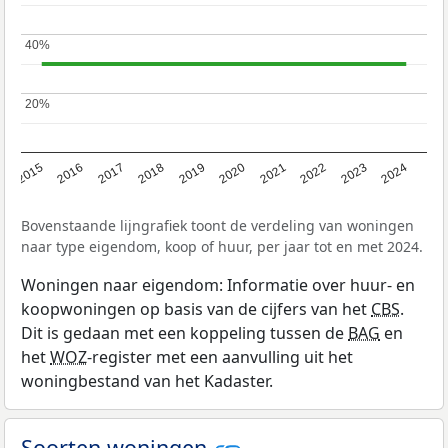
40%
40%
20%
20%
2015
2016
2017
2018
2019
2020
2021
2022
2023
2024
Bovenstaande lijngrafiek toont de verdeling van woningen
naar type eigendom, koop of huur, per jaar tot en met 2024.
Woningen naar eigendom: Informatie over huur- en
koopwoningen op basis van de cijfers van het
CBS
.
Dit is gedaan met een koppeling tussen de
BAG
en
het
WOZ
-register met een aanvulling uit het
woningbestand van het Kadaster.
Soorten woningen