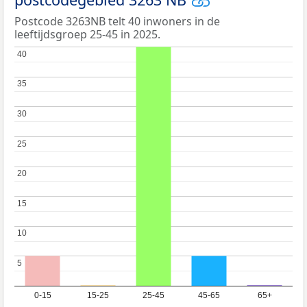
Postcode 3263NB telt 40 inwoners in de
leeftijdsgroep 25-45 in 2025.
40
40
35
35
30
30
25
25
20
20
15
15
10
10
5
5
0-15
15-25
25-45
45-65
65+