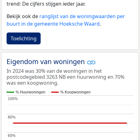
trend: De cijfers stijgen ieder jaar.
Bekijk ook de
ranglijst van de woningwaarden per
buurt in de gemeente Hoeksche Waard
.
Toelichting
Eigendom van woningen
In 2024 was 30% van de woningen in het
postcodegebied 3263 NB een huurwoning en 70%
was een koopwoning.
% Huurwoningen
% Koopwoningen
100%
100%
80%
80%
60%
60%