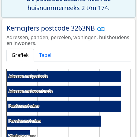
huisnummerreeks 2 t/m 174.
Kerncijfers postcode 3263NB
Adressen, panden, percelen, woningen, huishoudens
en inwoners.
Grafiek
Tabel
Adressen met postcode
Adressen met postcode
Adressen met woonfunctie
Adressen met woonfunctie
Panden met adres
Panden met adres
Percelen met adres
Percelen met adres
Woningvoorraad
Woningvoorraad