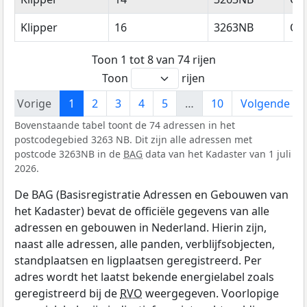
Klipper
16
3263NB
Oud
Toon 1 tot 8 van 74 rijen
Toon
rijen
Vorige
1
2
3
4
5
…
10
Volgende
Bovenstaande tabel toont de 74 adressen in het
postcodegebied 3263 NB. Dit zijn alle adressen met
postcode 3263NB in de
BAG
data van het Kadaster van 1 juli
2026.
De BAG (Basisregistratie Adressen en Gebouwen van
het Kadaster) bevat de officiële gegevens van alle
adressen en gebouwen in Nederland. Hierin zijn,
naast alle adressen, alle panden, verblijfsobjecten,
standplaatsen en ligplaatsen geregistreerd. Per
adres wordt het laatst bekende energielabel zoals
geregistreerd bij de
RVO
weergegeven. Voorlopige