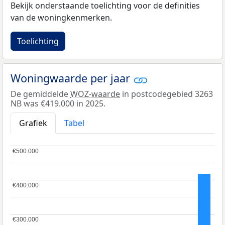
Bekijk onderstaande toelichting voor de definities
van de woningkenmerken.
Toelichting
Woningwaarde per jaar
De gemiddelde
WOZ-waarde
in postcodegebied 3263
NB was €419.000 in 2025.
Grafiek
Tabel
€500.000
€500.000
€400.000
€400.000
€300.000
€300.000