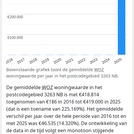
€200.000
€200.000
€100.000
€100.000
2016
2017
2018
2019
2020
2021
2022
2023
2024
2025
Bovenstaande grafiek toont de gemiddelde
WOZ
woningwaarde per jaar in het postcodegebied 3263 NB.
De gemiddelde
WOZ
woningwaarde in het
postcodegebied 3263 NB is met €418.814
toegenomen van €186 in 2016 tot €419.000 in 2025
(dat is een toename van 225.169%). Het gemiddelde
verschil per jaar over de hele periode van 2016 tot en
met 2025 was €46.535 (14.320%). De ontwikkeling van
de data in de tijd volgt een monotoon stijgende