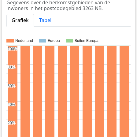
Gegevens over de herkomstgebieden van de
inwoners in het postcodegebied 3263 NB.
Grafiek
Tabel
Nederland
Europa
Buiten Europa
100%
100%
80%
80%
60%
60%
40%
40%
20%
20%