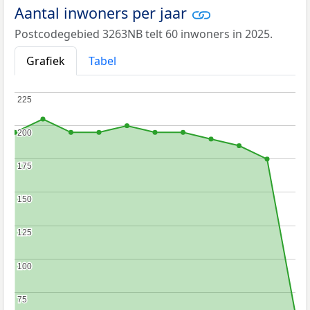
Aantal inwoners per jaar
Postcodegebied 3263NB telt 60 inwoners in 2025.
Grafiek
Tabel
225
225
200
200
175
175
150
150
125
125
100
100
75
75