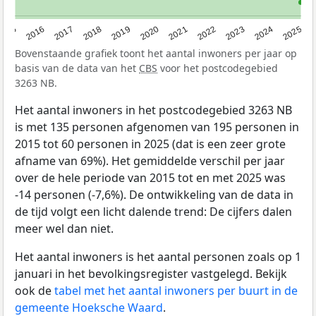
2015
2016
2017
2018
2019
2020
2021
2022
2023
2024
2025
Bovenstaande grafiek toont het aantal inwoners per jaar op
basis van de data van het
CBS
voor het postcodegebied
3263 NB.
Het aantal inwoners in het postcodegebied 3263 NB
is met 135 personen afgenomen van 195 personen in
2015 tot 60 personen in 2025 (dat is een zeer grote
afname van 69%). Het gemiddelde verschil per jaar
over de hele periode van 2015 tot en met 2025 was
-14 personen (-7,6%). De ontwikkeling van de data in
de tijd volgt een licht dalende trend: De cijfers dalen
meer wel dan niet.
Het aantal inwoners is het aantal personen zoals op 1
januari in het bevolkingsregister vastgelegd. Bekijk
ook de
tabel met het aantal inwoners per buurt in de
gemeente Hoeksche Waard
.