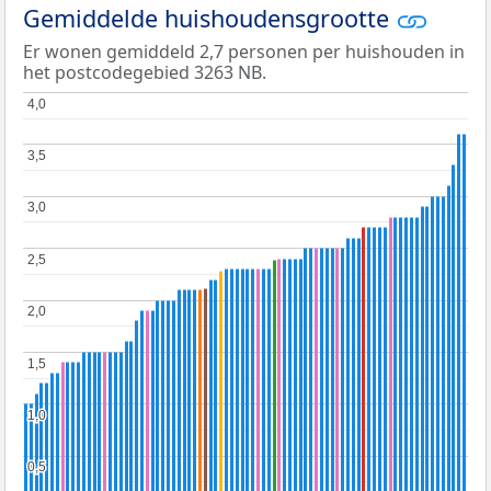
Gemiddelde huishoudensgrootte
Er wonen gemiddeld 2,7 personen per huishouden in
het postcodegebied 3263 NB.
4,0
4,0
3,5
3,5
3,0
3,0
2,5
2,5
2,0
2,0
1,5
1,5
1,0
1,0
0,5
0,5