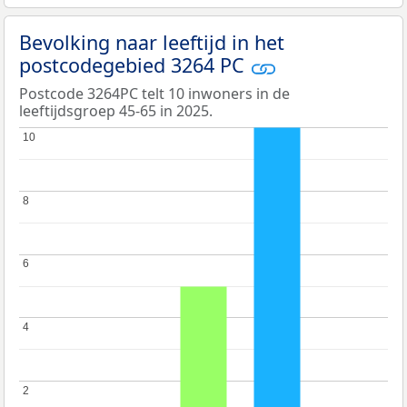
Bevolking naar leeftijd in het
postcodegebied 3264 PC
Postcode 3264PC telt 10 inwoners in de
leeftijdsgroep 45-65 in 2025.
10
10
8
8
6
6
4
4
2
2