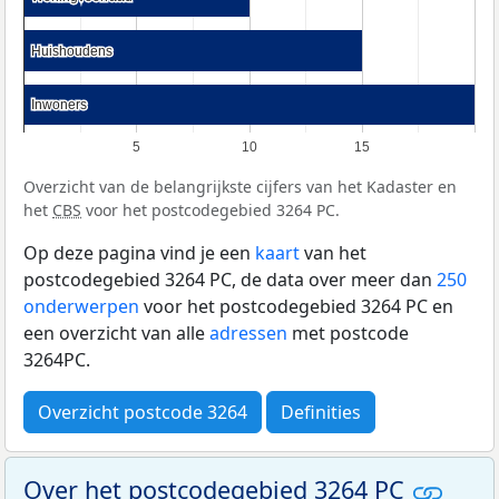
Huishoudens
Huishoudens
Inwoners
Inwoners
5
10
15
Overzicht van de belangrijkste cijfers van het Kadaster en
het
CBS
voor het postcodegebied 3264 PC.
Op deze pagina vind je een
kaart
van het
postcodegebied 3264 PC, de data over meer dan
250
onderwerpen
voor het postcodegebied 3264 PC en
een overzicht van alle
adressen
met postcode
3264PC.
Overzicht postcode 3264
Definities
Over het postcodegebied 3264 PC