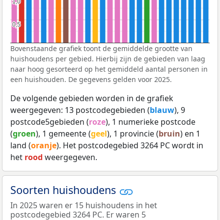
1,0
1,0
0,5
0,5
Bovenstaande grafiek toont de gemiddelde grootte van
huishoudens per gebied. Hierbij zijn de gebieden van laag
naar hoog gesorteerd op het gemiddeld aantal personen in
een huishouden. De gegevens gelden voor 2025.
De volgende gebieden worden in de grafiek
weergegeven: 13 postcodegebieden (
blauw
), 9
postcode5gebieden (
roze
), 1 numerieke postcode
(
groen
), 1 gemeente (
geel
), 1 provincie (
bruin
) en 1
land (
oranje
). Het postcodegebied 3264 PC wordt in
het
rood
weergegeven.
Soorten huishoudens
In 2025 waren er 15 huishoudens in het
postcodegebied 3264 PC. Er waren 5