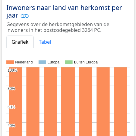
Inwoners naar land van herkomst per
jaar
Gegevens over de herkomstgebieden van de
inwoners in het postcodegebied 3264 PC.
Grafiek
Tabel
Nederland
Europa
Buiten Europa
100%
100%
80%
80%
60%
60%
40%
40%