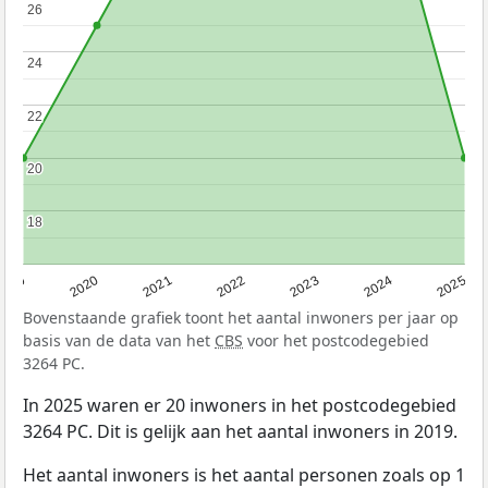
26
26
24
24
22
22
20
20
18
18
2019
2020
2021
2022
2023
2024
2025
Bovenstaande grafiek toont het aantal inwoners per jaar op
basis van de data van het
CBS
voor het postcodegebied
3264 PC.
In 2025 waren er 20 inwoners in het postcodegebied
3264 PC. Dit is gelijk aan het aantal inwoners in 2019.
Het aantal inwoners is het aantal personen zoals op 1