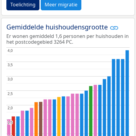
Toelichting
Meer migratie
Gemiddelde huishoudensgrootte
Er wonen gemiddeld 1,6 personen per huishouden in
het postcodegebied 3264 PC.
4,0
4,0
3,5
3,5
3,0
3,0
2,5
2,5
2,0
2,0
1,5
1,5