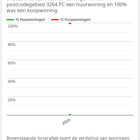
postcodegebied 3264 PC een huurwoning en 100%
was een koopwoning.
% Huurwoningen
% Koopwoningen
100%
100%
80%
80%
60%
60%
40%
40%
20%
20%
2025
Bovenstaande lijngrafiek toont de verdeling van woningen