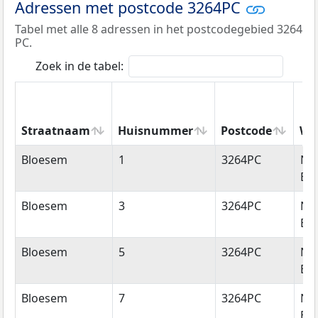
Adressen met postcode 3264PC
Tabel met alle 8 adressen in het postcodegebied 3264
PC.
Zoek in de tabel:
Straatnaam
Huisnummer
Postcode
Wo
Straatnaam
Huisnummer
Postcode
Wo
Bloesem
1
3264PC
Ni
Bei
Bloesem
3
3264PC
Ni
Bei
Bloesem
5
3264PC
Ni
Bei
Bloesem
7
3264PC
Ni
Bei