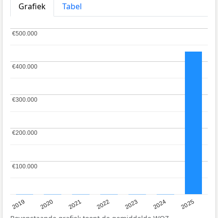
Grafiek
Tabel
€500.000
€500.000
€400.000
€400.000
€300.000
€300.000
€200.000
€200.000
€100.000
€100.000
2024
2023
2022
2021
2020
2019
2025