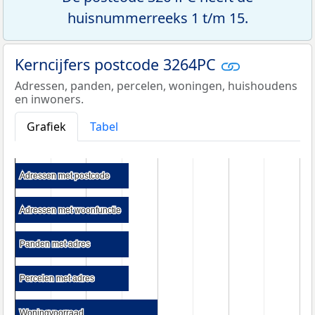
huisnummerreeks 1 t/m 15.
Kerncijfers postcode 3264PC
Adressen, panden, percelen, woningen, huishoudens
en inwoners.
Grafiek
Tabel
Adressen met postcode
Adressen met postcode
Adressen met woonfunctie
Adressen met woonfunctie
Panden met adres
Panden met adres
Percelen met adres
Percelen met adres
Woningvoorraad
Woningvoorraad