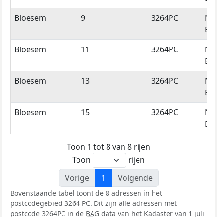
Bloesem
9
3264PC
Ni
Bei
Bloesem
11
3264PC
Ni
Bei
Bloesem
13
3264PC
Ni
Bei
Bloesem
15
3264PC
Ni
Bei
Toon 1 tot 8 van 8 rijen
Toon
rijen
Vorige
1
Volgende
Bovenstaande tabel toont de 8 adressen in het
postcodegebied 3264 PC. Dit zijn alle adressen met
postcode 3264PC in de
BAG
data van het Kadaster van 1 juli