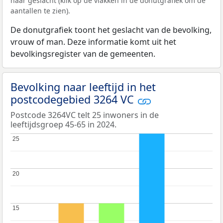
naar geslacht (klik op de vlakken in de donutgrafiek om de
aantallen te zien).
De donutgrafiek toont het geslacht van de bevolking,
vrouw of man. Deze informatie komt uit het
bevolkingsregister van de gemeenten.
Bevolking naar leeftijd in het
postcodegebied 3264 VC
Postcode 3264VC telt 25 inwoners in de
leeftijdsgroep 45-65 in 2024.
25
25
20
20
15
15