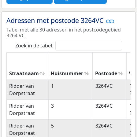
Adressen met postcode 3264VC
Tabel met alle 30 adressen in het postcodegebied
3264 VC.
Zoek in de tabel:
Straatnaam
Huisnummer
Postcode
Wo
Straatnaam
Huisnummer
Postcode
Wo
Ridder van
1
3264VC
Ni
Dorpstraat
Bei
Ridder van
3
3264VC
Ni
Dorpstraat
Bei
Ridder van
5
3264VC
Ni
Dorpstraat
Bei