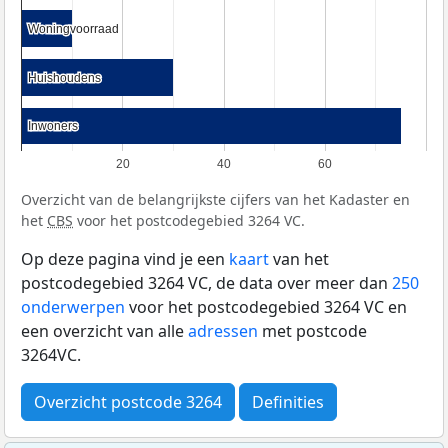
Woningvoorraad
Woningvoorraad
Huishoudens
Huishoudens
Inwoners
Inwoners
20
40
60
Overzicht van de belangrijkste cijfers van het Kadaster en
het
CBS
voor het postcodegebied 3264 VC.
Op deze pagina vind je een
kaart
van het
postcodegebied 3264 VC, de data over meer dan
250
onderwerpen
voor het postcodegebied 3264 VC en
een overzicht van alle
adressen
met postcode
3264VC.
Overzicht postcode 3264
Definities