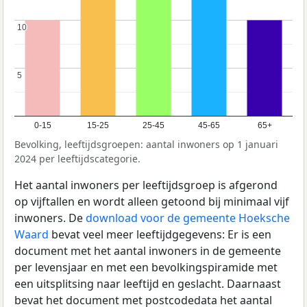
10
10
5
5
0-15
15-25
25-45
45-65
65+
Bevolking, leeftijdsgroepen: aantal inwoners op 1 januari
2024 per leeftijdscategorie.
Het aantal inwoners per leeftijdsgroep is afgerond
op vijftallen en wordt alleen getoond bij minimaal vijf
inwoners. De
download voor de gemeente Hoeksche
Waard
bevat veel meer leeftijdgegevens: Er is een
document met het aantal inwoners in de gemeente
per levensjaar en met een bevolkingspiramide met
een uitsplitsing naar leeftijd en geslacht. Daarnaast
bevat het document met postcodedata het aantal