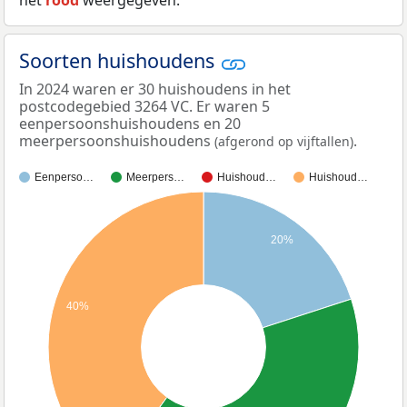
het
rood
weergegeven.
Soorten huishoudens
In 2024 waren er 30 huishoudens in het
postcodegebied 3264 VC. Er waren 5
eenpersoonshuishoudens en 20
meerpersoonshuishoudens
.
(afgerond op vijftallen)
Eenperso…
Meerpers…
Huishoud…
Huishoud…
20%
40%