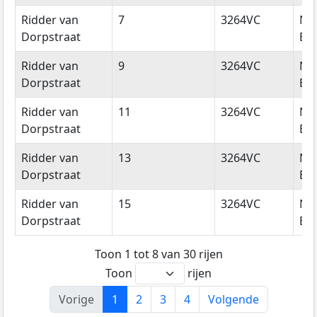
Ridder van
7
3264VC
Ni
Dorpstraat
Bei
Ridder van
9
3264VC
Ni
Dorpstraat
Bei
Ridder van
11
3264VC
Ni
Dorpstraat
Bei
Ridder van
13
3264VC
Ni
Dorpstraat
Bei
Ridder van
15
3264VC
Ni
Dorpstraat
Bei
Toon 1 tot 8 van 30 rijen
Toon
rijen
Vorige
1
2
3
4
Volgende