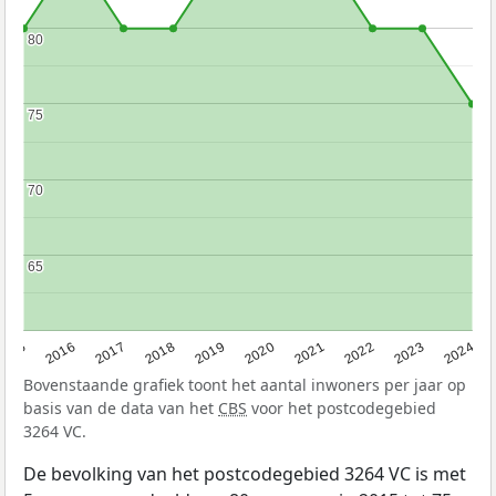
80
80
75
75
70
70
65
65
2015
2016
2017
2018
2019
2020
2021
2022
2023
2024
Bovenstaande grafiek toont het aantal inwoners per jaar op
basis van de data van het
CBS
voor het postcodegebied
3264 VC.
De bevolking van het postcodegebied 3264 VC is met