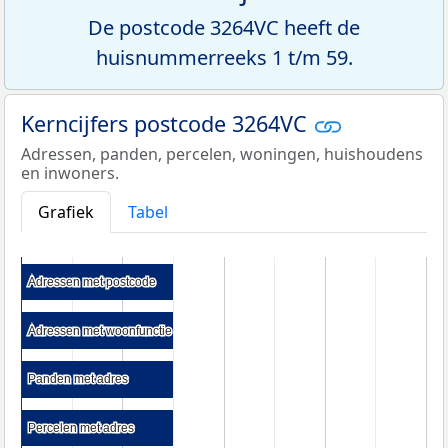
De postcode 3264VC heeft de
huisnummerreeks 1 t/m 59.
Kerncijfers postcode 3264VC
Adressen, panden, percelen, woningen, huishoudens
en inwoners.
Grafiek
Tabel
Adressen met postcode
Adressen met postcode
Adressen met woonfunctie
Adressen met woonfunctie
Panden met adres
Panden met adres
Percelen met adres
Percelen met adres