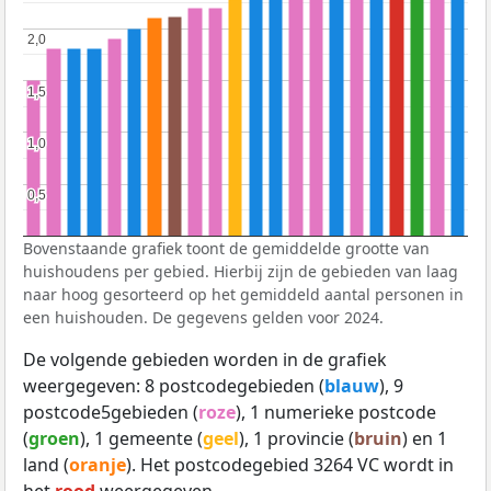
2,0
2,0
1,5
1,5
1,0
1,0
0,5
0,5
Bovenstaande grafiek toont de gemiddelde grootte van
huishoudens per gebied. Hierbij zijn de gebieden van laag
naar hoog gesorteerd op het gemiddeld aantal personen in
een huishouden. De gegevens gelden voor 2024.
De volgende gebieden worden in de grafiek
weergegeven: 8 postcodegebieden (
blauw
), 9
postcode5gebieden (
roze
), 1 numerieke postcode
(
groen
), 1 gemeente (
geel
), 1 provincie (
bruin
) en 1
land (
oranje
). Het postcodegebied 3264 VC wordt in