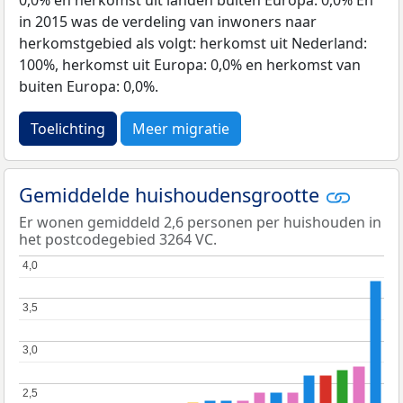
in 2015 was de verdeling van inwoners naar
herkomstgebied als volgt: herkomst uit Nederland:
100%, herkomst uit Europa: 0,0% en herkomst van
buiten Europa: 0,0%.
Toelichting
Meer migratie
Gemiddelde huishoudensgrootte
Er wonen gemiddeld 2,6 personen per huishouden in
het postcodegebied 3264 VC.
4,0
4,0
3,5
3,5
3,0
3,0
2,5
2,5