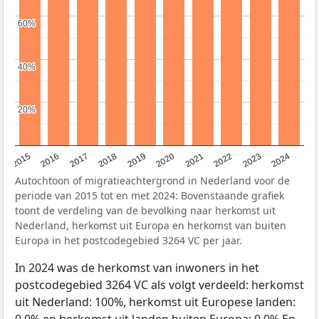
60%
60%
40%
40%
20%
20%
2015
2016
2017
2018
2019
2020
2021
2022
2023
2024
Autochtoon of migratieachtergrond in Nederland voor de
periode van 2015 tot en met 2024: Bovenstaande grafiek
toont de verdeling van de bevolking naar herkomst uit
Nederland, herkomst uit Europa en herkomst van buiten
Europa in het postcodegebied 3264 VC per jaar.
In 2024 was de herkomst van inwoners in het
postcodegebied 3264 VC als volgt verdeeld: herkomst
uit Nederland: 100%, herkomst uit Europese landen:
0,0% en herkomst uit landen buiten Europa: 0,0% En