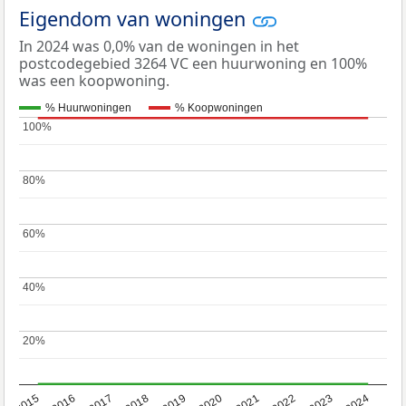
Eigendom van woningen
In 2024 was 0,0% van de woningen in het
postcodegebied 3264 VC een huurwoning en 100%
was een koopwoning.
% Huurwoningen
% Koopwoningen
100%
100%
80%
80%
60%
60%
40%
40%
20%
20%
2015
2016
2017
2018
2019
2020
2021
2022
2023
2024