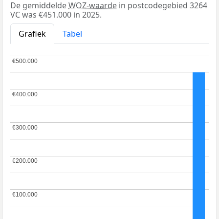
De gemiddelde
WOZ-waarde
in postcodegebied 3264
VC was €451.000 in 2025.
Grafiek
Tabel
€500.000
€500.000
€400.000
€400.000
€300.000
€300.000
€200.000
€200.000
€100.000
€100.000