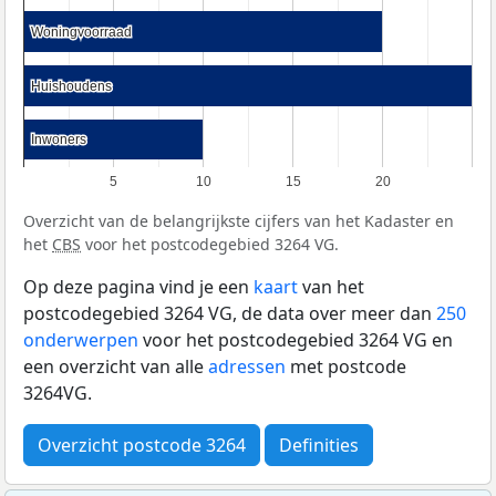
Woningvoorraad
Woningvoorraad
Huishoudens
Huishoudens
Inwoners
Inwoners
5
10
15
20
Overzicht van de belangrijkste cijfers van het Kadaster en
het
CBS
voor het postcodegebied 3264 VG.
Op deze pagina vind je een
kaart
van het
postcodegebied 3264 VG, de data over meer dan
250
onderwerpen
voor het postcodegebied 3264 VG en
een overzicht van alle
adressen
met postcode
3264VG.
Overzicht postcode 3264
Definities