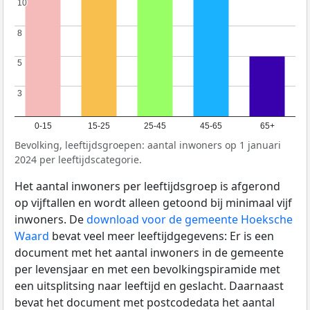
10
10
8
8
5
5
3
3
0-15
15-25
25-45
45-65
65+
Bevolking, leeftijdsgroepen: aantal inwoners op 1 januari
2024 per leeftijdscategorie.
Het aantal inwoners per leeftijdsgroep is afgerond
op vijftallen en wordt alleen getoond bij minimaal vijf
inwoners. De
download voor de gemeente Hoeksche
Waard
bevat veel meer leeftijdgegevens: Er is een
document met het aantal inwoners in de gemeente
per levensjaar en met een bevolkingspiramide met
een uitsplitsing naar leeftijd en geslacht. Daarnaast
bevat het document met postcodedata het aantal