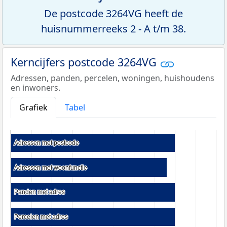
De postcode 3264VG heeft de
huisnummerreeks 2 - A t/m 38.
Kerncijfers postcode 3264VG
Adressen, panden, percelen, woningen, huishoudens
en inwoners.
Grafiek
Tabel
Adressen met postcode
Adressen met postcode
Adressen met woonfunctie
Adressen met woonfunctie
Panden met adres
Panden met adres
Percelen met adres
Percelen met adres