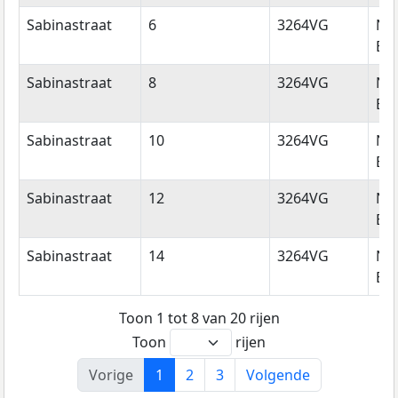
Sabinastraat
6
3264VG
Ni
Bei
Sabinastraat
8
3264VG
Ni
Bei
Sabinastraat
10
3264VG
Ni
Bei
Sabinastraat
12
3264VG
Ni
Bei
Sabinastraat
14
3264VG
Ni
Bei
Toon 1 tot 8 van 20 rijen
Toon
rijen
Vorige
1
2
3
Volgende