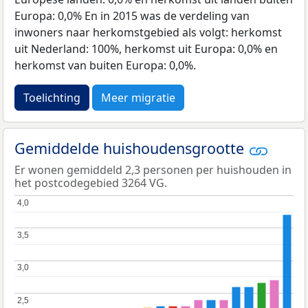
Europa: 0,0% En in 2015 was de verdeling van
inwoners naar herkomstgebied als volgt: herkomst
uit Nederland: 100%, herkomst uit Europa: 0,0% en
herkomst van buiten Europa: 0,0%.
Toelichting
Meer migratie
Gemiddelde huishoudensgrootte
Er wonen gemiddeld 2,3 personen per huishouden in
het postcodegebied 3264 VG.
4,0
4,0
3,5
3,5
3,0
3,0
2,5
2,5