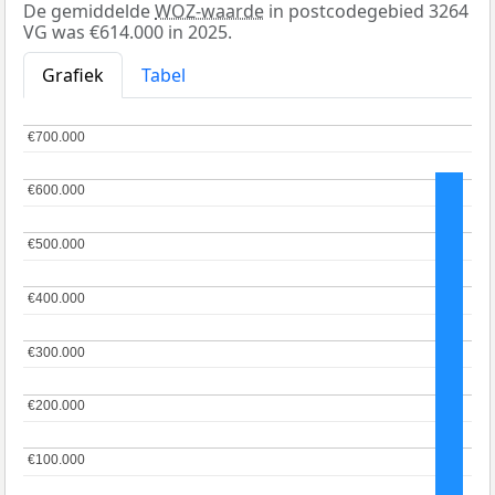
De gemiddelde
WOZ-waarde
in postcodegebied 3264
VG was €614.000 in 2025.
Grafiek
Tabel
€700.000
€700.000
€600.000
€600.000
€500.000
€500.000
€400.000
€400.000
€300.000
€300.000
€200.000
€200.000
€100.000
€100.000