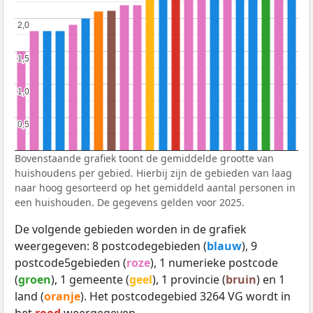
2,0
2,0
1,5
1,5
1,0
1,0
0,5
0,5
Bovenstaande grafiek toont de gemiddelde grootte van
huishoudens per gebied. Hierbij zijn de gebieden van laag
naar hoog gesorteerd op het gemiddeld aantal personen in
een huishouden. De gegevens gelden voor 2025.
De volgende gebieden worden in de grafiek
weergegeven: 8 postcodegebieden (
blauw
), 9
postcode5gebieden (
roze
), 1 numerieke postcode
(
groen
), 1 gemeente (
geel
), 1 provincie (
bruin
) en 1
land (
oranje
). Het postcodegebied 3264 VG wordt in
het
rood
weergegeven.