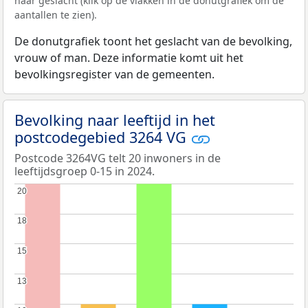
naar geslacht (klik op de vlakken in de donutgrafiek om de
aantallen te zien).
De donutgrafiek toont het geslacht van de bevolking,
vrouw of man. Deze informatie komt uit het
bevolkingsregister van de gemeenten.
Bevolking naar leeftijd in het
postcodegebied 3264 VG
Postcode 3264VG telt 20 inwoners in de
leeftijdsgroep 0-15 in 2024.
20
20
18
18
15
15
13
13