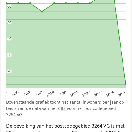
60
60
50
50
40
40
30
30
20
20
2015
2016
2017
2018
2019
2020
2021
2022
2023
2024
2025
Bovenstaande grafiek toont het aantal inwoners per jaar op
basis van de data van het
CBS
voor het postcodegebied
3264 VG.
De bevolking van het postcodegebied 3264 VG is met