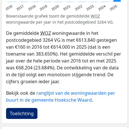
2016
2017
2018
2019
2020
2021
2022
2023
2024
2025
Bovenstaande grafiek toont de gemiddelde
WOZ
woningwaarde per jaar in het postcodegebied 3264 VG.
De gemiddelde
WOZ
woningwaarde in het
postcodegebied 3264 VG is met €613.840 gestegen
van €160 in 2016 tot €614.000 in 2025 (dat is een
toename van 383.650%). Het gemiddelde verschil per
jaar over de hele periode van 2016 tot en met 2025
was €68.204 (23.684%). De ontwikkeling van de data
in de tijd volgt een monotoon stijgende trend: De
cijfers groeien ieder jaar.
Bekijk ook de
ranglijst van de woningwaarden per
buurt in de gemeente Hoeksche Waard
.
Toelichting