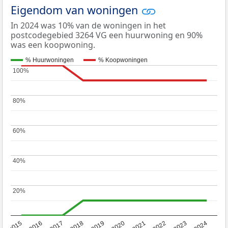
Eigendom van woningen
In 2024 was 10% van de woningen in het
postcodegebied 3264 VG een huurwoning en 90%
was een koopwoning.
% Huurwoningen
% Koopwoningen
100%
100%
80%
80%
60%
60%
40%
40%
20%
20%
2015
2016
2017
2018
2019
2020
2021
2022
2023
2024