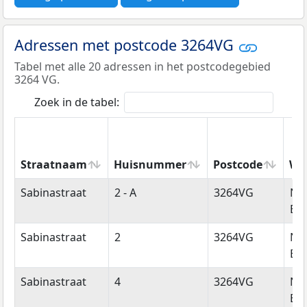
Adressen met postcode 3264VG
Tabel met alle 20 adressen in het postcodegebied
3264 VG.
Zoek in de tabel:
Straatnaam
Huisnummer
Postcode
Wo
Straatnaam
Huisnummer
Postcode
Wo
Sabinastraat
2 - A
3264VG
Ni
Bei
Sabinastraat
2
3264VG
Ni
Bei
Sabinastraat
4
3264VG
Ni
Bei