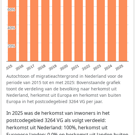
60%
60%
40%
40%
20%
20%
2019
2022
2017
2025
2020
2015
2023
2018
2021
2016
2024
Autochtoon of migratieachtergrond in Nederland voor de
periode van 2015 tot en met 2025: Bovenstaande grafiek
toont de verdeling van de bevolking naar herkomst uit
Nederland, herkomst uit Europa en herkomst van buiten
Europa in het postcodegebied 3264 VG per jaar.
In 2025 was de herkomst van inwoners in het
postcodegebied 3264 VG als volgt verdeeld:
herkomst uit Nederland: 100%, herkomst uit
Europese landen: 0,0% en herkomst uit landen buiten