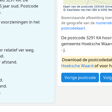
5 jaar oud. Postcode
.
Bovenstaande afbeelding toon
 voorzieningen in het
de geografie van de
numeriek
postcodekaart
.
De postcode 3291 KA hoort
gemeente Hoeksche Waard.
.
- j.
r relatief ver weg.
nd.
Download de postcodedat
r afstand.
Hoeksche Waard
of voor 
Vorige postcode
Volg
d.
and.
.