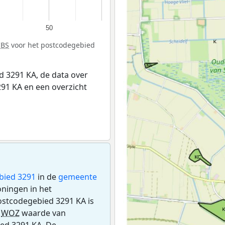
50
CBS
voor het postcodegebied
 3291 KA, de data over
91 KA en een overzicht
bied 3291
in de
gemeente
oningen in het
ostcodegebied 3291 KA is
e
WOZ
waarde van
ied 3291 KA. De