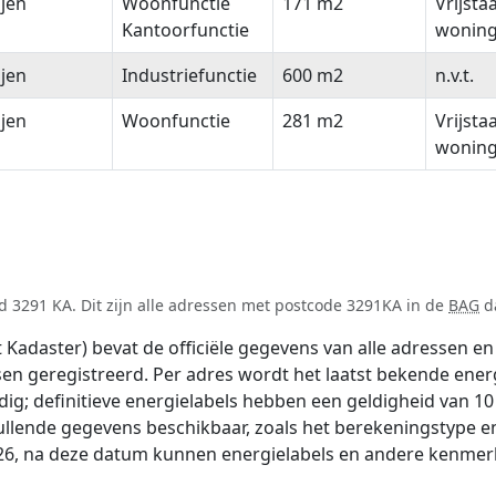
ijen
Woonfunctie
171 m2
Vrijsta
Kantoorfunctie
wonin
ijen
Industriefunctie
600 m2
n.v.t.
ijen
Woonfunctie
281 m2
Vrijsta
wonin
 3291 KA. Dit zijn alle adressen met postcode 3291KA in de
BAG
da
adaster) bevat de officiële gegevens van alle adressen en 
tsen geregistreerd. Per adres wordt het laatst bekende ener
ldig; definitieve energielabels hebben een geldigheid van 1
ullende gegevens beschikbaar, zoals het berekeningstype 
026, na deze datum kunnen energielabels en andere kenmerke