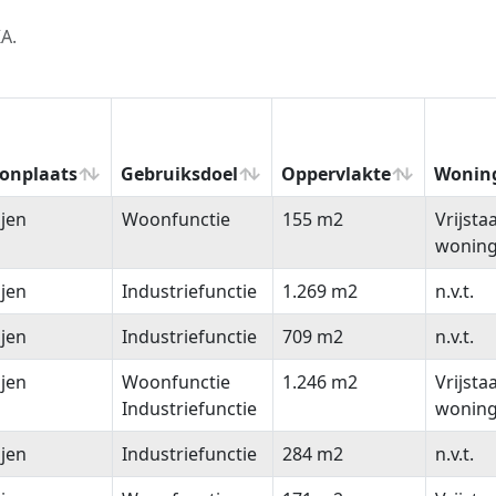
A.
onplaats
Gebruiksdoel
Oppervlakte
Wonin
onplaats
Gebruiksdoel
Oppervlakte
Wonin
ijen
Woonfunctie
155 m2
Vrijsta
wonin
ijen
Industriefunctie
1.269 m2
n.v.t.
ijen
Industriefunctie
709 m2
n.v.t.
ijen
Woonfunctie
1.246 m2
Vrijsta
Industriefunctie
wonin
ijen
Industriefunctie
284 m2
n.v.t.