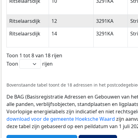
Ritselaarsdijk
10
3291KA
Str
Ritselaarsdijk
12
3291KA
Str
Ritselaarsdijk
14
3291KA
Str
Toon 1 tot 8 van 18 rijen
Toon
rijen
Bovenstaande tabel toont de 18 adressen in het postcodegebied
De BAG (Basisregistratie Adressen en Gebouwen van het K
alle panden, verblijfsobjecten, standplaatsen en ligplaa
Voorlopige energielabels zijn indicatief en niet rechtsge
download voor de gemeente Hoeksche Waard
zijn aanv
deze tabel zijn gebaseerd op een peildatum van 1 juli 2