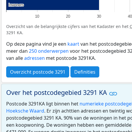
Inwoners
Inwoners
10
20
30
40
Overzicht van de belangrijkste cijfers van het Kadaster en het
3291 KA.
Op deze pagina vind je een
kaart
van het postcodegebied
meer dan
250 onderwerpen
voor het postcodegebied 32
van alle
adressen
met postcode 3291KA.
Overzicht postcode 3291
Definities
Over het postcodegebied 3291 KA
Postcode 3291KA ligt binnen het
numerieke postcodege
Hoeksche Waard
. Er zijn achttien adressen en twintig w
postcodegebied 3291 KA. 90% van de woningen in het p
een koopwoning. De woningen hebben een gemiddeld
€471.000. Er wonen dertig inwoners in het postcodegeb