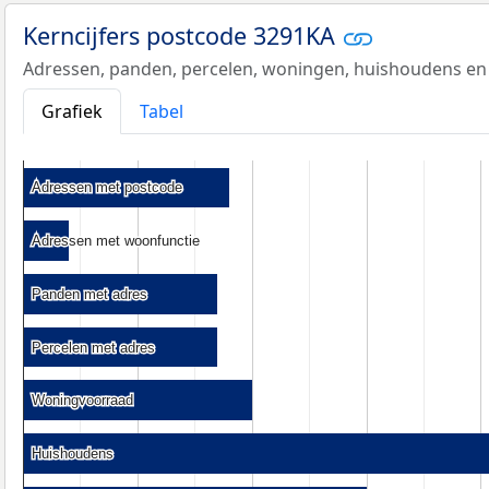
Kerncijfers postcode 3291KA
Adressen, panden, percelen, woningen, huishoudens en
Grafiek
Tabel
Adressen met postcode
Adressen met postcode
Adressen met woonfunctie
Adressen met woonfunctie
Panden met adres
Panden met adres
Percelen met adres
Percelen met adres
Woningvoorraad
Woningvoorraad
Huishoudens
Huishoudens