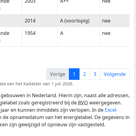
ande
2003
A++
nee
g
2014
A (voorlopig)
nee
ande
1954
A
nee
g
Vorige
1
2
3
Volgende
ta van het Kadaster van 1 juli 2026.
gebouwen in Nederland. Hierin zijn, naast alle adressen,
gielabel zoals geregistreerd bij de
RVO
weergegeven.
0 jaar en kunnen inmiddels zijn verlopen. In de
Excel-
en de opnamedatum van het energielabel. De gegevens in
n zijn gewijzigd of opnieuw zijn vastgesteld.