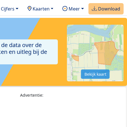
Cijfers
Kaarten
Meer
Download
 de data over de
n en uitleg bij de
Bekijk kaart
Advertentie: