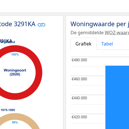
tcode 3291KA
Woningwaarde per 
De gemiddelde
WOZ-waar
Grafiek
Tabel
€480.000
€480.000
€460.000
€460.000
€440.000
€440.000
€420.000
€420.000