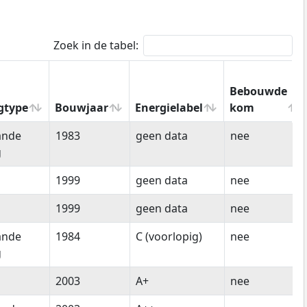
Zoek in de tabel:
Bebouwde
gtype
Bouwjaar
Energielabel
kom
gtype
Bouwjaar
Energielabel
Bebouwde
ande
1983
geen data
nee
kom
g
1999
geen data
nee
1999
geen data
nee
ande
1984
C (voorlopig)
nee
g
2003
A+
nee