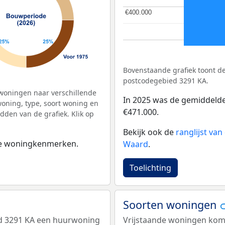
€400.000
€400.000
Bovenstaande grafiek toont 
postcodegebied 3291 KA.
woningen naar verschillende
In 2025 was de gemiddeld
ning, type, soort woning en
€471.000.
dden van de grafiek. Klik op
Bekijk ook de
ranglijst va
 de woningkenmerken.
Waard
.
Toelichting
Soorten woningen
ed 3291 KA een huurwoning
Vrijstaande woningen kome