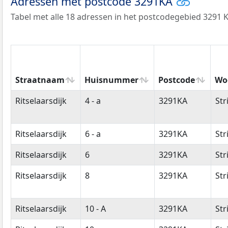
Adressen met postcode 3291KA
Tabel met alle 18 adressen in het postcodegebied 3291 K
Straatnaam
Huisnummer
Postcode
Wo
Straatnaam
Huisnummer
Postcode
Wo
Ritselaarsdijk
4 - a
3291KA
Str
Ritselaarsdijk
6 - a
3291KA
Str
Ritselaarsdijk
6
3291KA
Str
Ritselaarsdijk
8
3291KA
Str
Ritselaarsdijk
10 - A
3291KA
Str