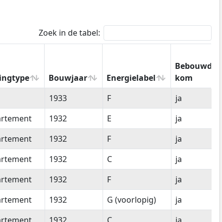
Zoek in de tabel:
Bebouwde
ingtype
Bouwjaar
Energielabel
kom
ingtype
Bouwjaar
Energielabel
Bebouwde
1933
F
ja
kom
rtement
1932
E
ja
rtement
1932
F
ja
rtement
1932
C
ja
rtement
1932
F
ja
rtement
1932
G (voorlopig)
ja
rtement
1932
C
ja