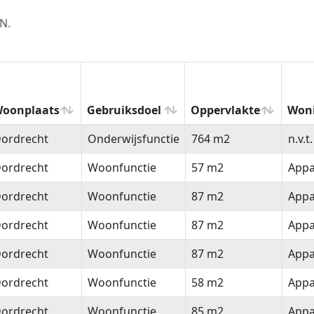
N.
oonplaats
Gebruiksdoel
Oppervlakte
Won
oonplaats
Gebruiksdoel
Oppervlakte
Won
ordrecht
Onderwijsfunctie
764 m2
n.v.t.
ordrecht
Woonfunctie
57 m2
Appa
ordrecht
Woonfunctie
87 m2
Appa
ordrecht
Woonfunctie
87 m2
Appa
ordrecht
Woonfunctie
87 m2
Appa
ordrecht
Woonfunctie
58 m2
Appa
ordrecht
Woonfunctie
85 m2
Appa