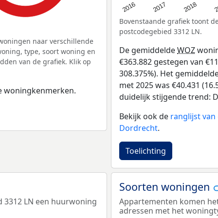
2
2016
2018
2017
Bovenstaande grafiek toont 
postcodegebied 3312 LN.
woningen naar verschillende
De gemiddelde
WOZ
wonin
ning, type, soort woning en
€363.882 gestegen van €118
dden van de grafiek. Klik op
308.375%). Het gemiddelde 
met 2025 was €40.431 (16.5
 de woningkenmerken.
duidelijk stijgende trend: D
Bekijk ook de
ranglijst va
Dordrecht
.
Toelichting
Soorten woningen
ed 3312 LN een huurwoning
Appartementen komen het m
adressen met het woningt