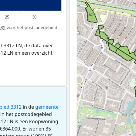
25
30
CBS
voor het postcodegebied
 3312 LN, de data over
12 LN en een overzicht
bied 3312
in de
gemeente
n in het postcodegebied
312 LN is een koopwoning.
€364.000. Er wonen 35
ootste groep (100%) 65