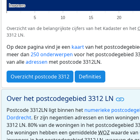
Inwoners
Inwoners
5
10
15
20
Overzicht van de belangrijkste cijfers van het Kadaster en het
3312 LN.
Op deze pagina vind je een
kaart
van het postcodegebied
meer dan
250 onderwerpen
voor het postcodegebied 33
van alle
adressen
met postcode 3312LN.
Overzicht postcode 3312
Definities
Over het postcodegebied 3312 LN
Postcode 3312LN ligt binnen het
numerieke postcodege
Dordrecht
. Er zijn negentien adressen en tien woninge
3312 LN. 80% van de woningen in het postcodegebied 3
De woningen hebben een gemiddelde
WOZ
waarde van 
inwoners in het postcodegebied 3312 LN, waarvan de gr