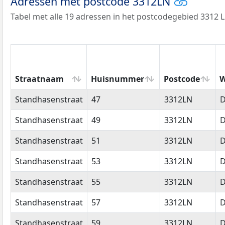
Adressen met postcode 3312LN
Tabel met alle 19 adressen in het postcodegebied 3312 L
Straatnaam
Huisnummer
Postcode
W
Straatnaam
Huisnummer
Postcode
W
Standhasenstraat
47
3312LN
D
Standhasenstraat
49
3312LN
D
Standhasenstraat
51
3312LN
D
Standhasenstraat
53
3312LN
D
Standhasenstraat
55
3312LN
D
Standhasenstraat
57
3312LN
D
Standhasenstraat
59
3312LN
D