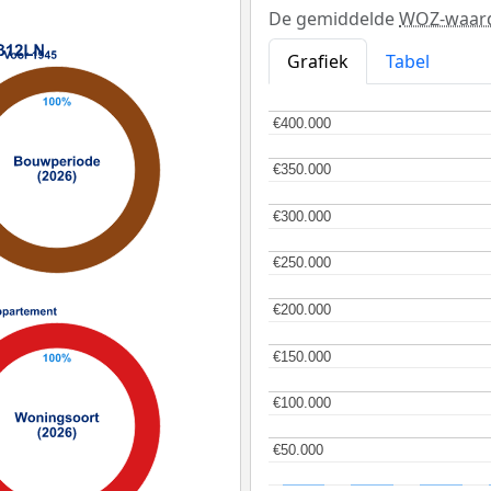
De gemiddelde
WOZ-waar
Grafiek
Tabel
€400.000
€400.000
€350.000
€350.000
€300.000
€300.000
€250.000
€250.000
€200.000
€200.000
€150.000
€150.000
€100.000
€100.000
€50.000
€50.000