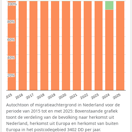
100%
100%
80%
80%
60%
60%
40%
40%
20%
20%
2019
2022
2017
2025
2020
2015
2023
2018
2021
2016
2024
Autochtoon of migratieachtergrond in Nederland voor de
periode van 2015 tot en met 2025: Bovenstaande grafiek
toont de verdeling van de bevolking naar herkomst uit
Nederland, herkomst uit Europa en herkomst van buiten
Europa in het postcodegebied 3402 DD per jaar.