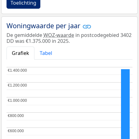
Toelichting
Woningwaarde per jaar
De gemiddelde
WOZ-waarde
in postcodegebied 3402
DD was €1.375.000 in 2025.
Grafiek
Tabel
€1.400.000
€1.400.000
€1.200.000
€1.200.000
€1.000.000
€1.000.000
€800.000
€800.000
€600.000
€600.000