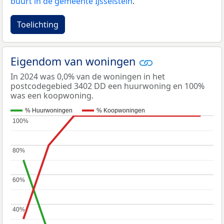
buurt in de gemeente IJsselstein
.
Toelichting
Eigendom van woningen
In 2024 was 0,0% van de woningen in het
postcodegebied 3402 DD een huurwoning en 100%
was een koopwoning.
% Huurwoningen
% Koopwoningen
100%
100%
80%
80%
60%
60%
40%
40%