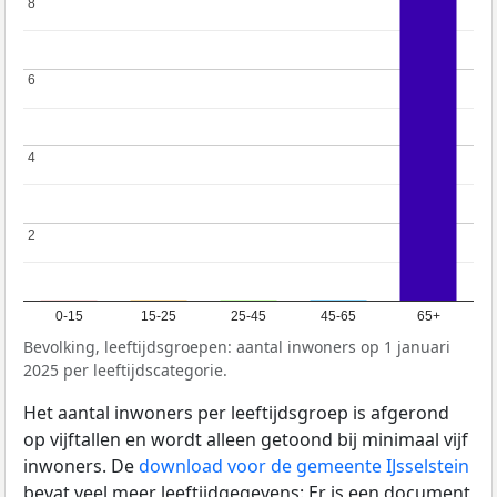
8
8
6
6
4
4
2
2
0-15
15-25
25-45
45-65
65+
Bevolking, leeftijdsgroepen: aantal inwoners op 1 januari
2025 per leeftijdscategorie.
Het aantal inwoners per leeftijdsgroep is afgerond
op vijftallen en wordt alleen getoond bij minimaal vijf
inwoners. De
download voor de gemeente IJsselstein
bevat veel meer leeftijdgegevens: Er is een document