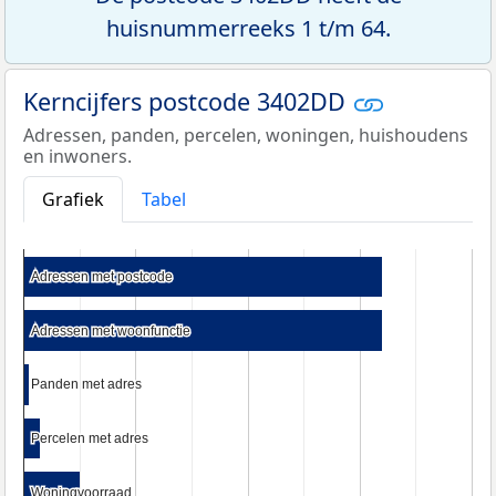
huisnummerreeks 1 t/m 64.
Kerncijfers postcode 3402DD
Adressen, panden, percelen, woningen, huishoudens
en inwoners.
Grafiek
Tabel
Adressen met postcode
Adressen met postcode
Adressen met woonfunctie
Adressen met woonfunctie
Panden met adres
Panden met adres
Percelen met adres
Percelen met adres
Woningvoorraad
Woningvoorraad