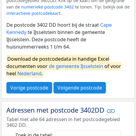
postcodegebied 3402DD. Klik op de kaart om de geografie
van de
numerieke postcode 3402
te tonen. Tip: bekijk ook de
interactieve postcodekaart
.
De postcode 3402 DD hoort bij de straat
Cape
Kennedy
te IJsselstein binnen de gemeente
IJsselstein. Deze postcode heeft de
huisnummerreeks 1 t/m 64.
Download de postcodedata in handige Excel
documenten voor
de gemeente IJsselstein
of voor
heel
Nederland
.
Vorige postcode
Volgende postcode
Adressen met postcode 3402DD
Tabel met alle 64 adressen in het postcodegebied
3402 DD.
Zoek in de tabel: