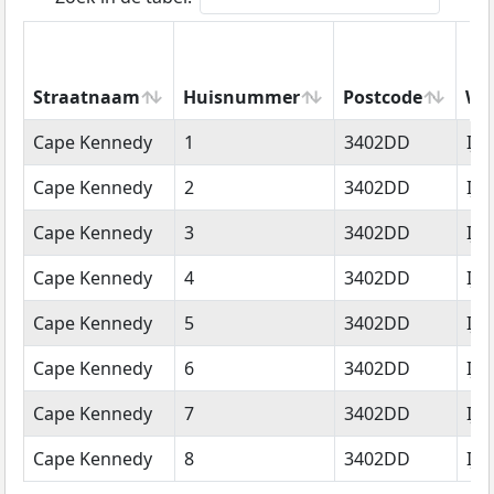
Straatnaam
Huisnummer
Postcode
Wo
Straatnaam
Huisnummer
Postcode
Wo
Cape Kennedy
1
3402DD
IJs
Cape Kennedy
2
3402DD
IJs
Cape Kennedy
3
3402DD
IJs
Cape Kennedy
4
3402DD
IJs
Cape Kennedy
5
3402DD
IJs
Cape Kennedy
6
3402DD
IJs
Cape Kennedy
7
3402DD
IJs
Cape Kennedy
8
3402DD
IJs