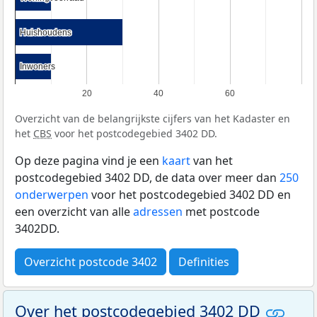
Huishoudens
Huishoudens
Inwoners
Inwoners
20
40
60
Overzicht van de belangrijkste cijfers van het Kadaster en
het
CBS
voor het postcodegebied 3402 DD.
Op deze pagina vind je een
kaart
van het
postcodegebied 3402 DD, de data over meer dan
250
onderwerpen
voor het postcodegebied 3402 DD en
een overzicht van alle
adressen
met postcode
3402DD.
Overzicht postcode 3402
Definities
Over het postcodegebied 3402 DD