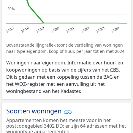
20%
20%
2017
2018
2019
2020
2021
2022
2023
2024
Bovenstaande lijngrafiek toont de verdeling van woningen
naar type eigendom, koop of huur, per jaar tot en met 2024.
Woningen naar eigendom: Informatie over huur- en
koopwoningen op basis van de cijfers van het
CBS
.
Dit is gedaan met een koppeling tussen de
BAG
en
het
WOZ
-register met een aanvulling uit het
woningbestand van het Kadaster.
Soorten woningen
Appartementen komen het meeste voor in het
postcodegebied 3402 DD: er zijn 64 adressen met het
woningtype appartementen.