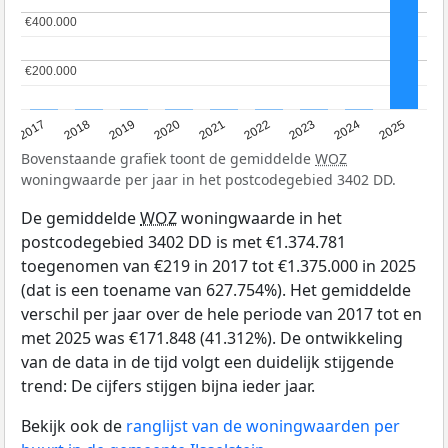
€400.000
€400.000
€200.000
€200.000
2017
2018
2019
2020
2021
2022
2023
2024
2025
Bovenstaande grafiek toont de gemiddelde
WOZ
woningwaarde per jaar in het postcodegebied 3402 DD.
De gemiddelde
WOZ
woningwaarde in het
postcodegebied 3402 DD is met €1.374.781
toegenomen van €219 in 2017 tot €1.375.000 in 2025
(dat is een toename van 627.754%). Het gemiddelde
verschil per jaar over de hele periode van 2017 tot en
met 2025 was €171.848 (41.312%). De ontwikkeling
van de data in de tijd volgt een duidelijk stijgende
trend: De cijfers stijgen bijna ieder jaar.
Bekijk ook de
ranglijst van de woningwaarden per