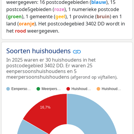
weergegeven: 16 postcodegebieden (
blauw
), 15
postcode5gebieden (
roze
), 1 numerieke postcode
(
groen
), 1 gemeente (
geel
), 1 provincie (
bruin
) en 1
land (
oranje
). Het postcodegebied 3402 DD wordt in
het
rood
weergegeven.
Soorten huishoudens
In 2025 waren er 30 huishoudens in het
postcodegebied 3402 DD. Er waren 25
eenpersoonshuishoudens en 5
meerpersoonshuishoudens
.
(afgerond op vijftallen)
Eenperso…
Meerpers…
Huishoud…
Huishoud…
16,7%