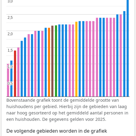
3,0
3,0
2,5
2,5
2,0
2,0
1,5
1,5
1,0
1,0
0,5
0,5
Bovenstaande grafiek toont de gemiddelde grootte van
huishoudens per gebied. Hierbij zijn de gebieden van laag
naar hoog gesorteerd op het gemiddeld aantal personen in
een huishouden. De gegevens gelden voor 2025.
De volgende gebieden worden in de grafiek