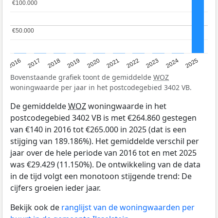
€100.000
€100.000
€50.000
€50.000
2016
2017
2018
2019
2020
2021
2022
2023
2024
2025
Bovenstaande grafiek toont de gemiddelde
WOZ
woningwaarde per jaar in het postcodegebied 3402 VB.
De gemiddelde
WOZ
woningwaarde in het
postcodegebied 3402 VB is met €264.860 gestegen
van €140 in 2016 tot €265.000 in 2025 (dat is een
stijging van 189.186%). Het gemiddelde verschil per
jaar over de hele periode van 2016 tot en met 2025
was €29.429 (11.150%). De ontwikkeling van de data
in de tijd volgt een monotoon stijgende trend: De
cijfers groeien ieder jaar.
Bekijk ook de
ranglijst van de woningwaarden per