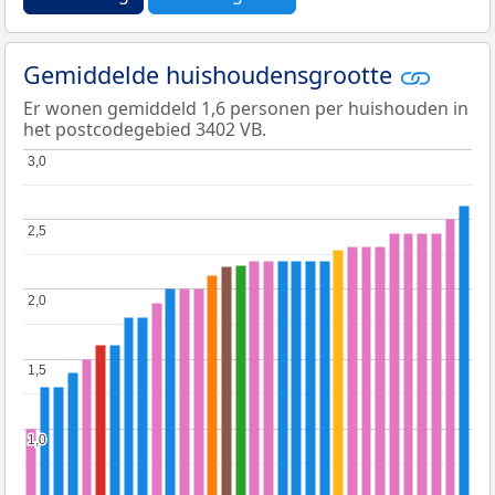
Gemiddelde huishoudensgrootte
Er wonen gemiddeld 1,6 personen per huishouden in
het postcodegebied 3402 VB.
3,0
3,0
2,5
2,5
2,0
2,0
1,5
1,5
1,0
1,0