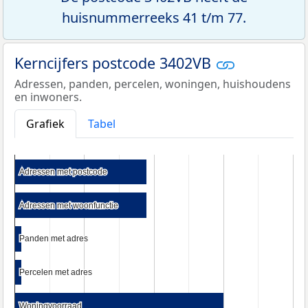
huisnummerreeks 41 t/m 77.
Kerncijfers postcode 3402VB
Adressen, panden, percelen, woningen, huishoudens
en inwoners.
Grafiek
Tabel
Adressen met postcode
Adressen met postcode
Adressen met woonfunctie
Adressen met woonfunctie
Panden met adres
Panden met adres
Percelen met adres
Percelen met adres
Woningvoorraad
Woningvoorraad