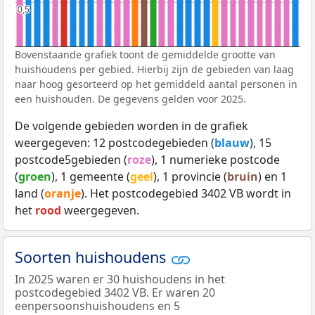
0,5
0,5
Bovenstaande grafiek toont de gemiddelde grootte van
huishoudens per gebied. Hierbij zijn de gebieden van laag
naar hoog gesorteerd op het gemiddeld aantal personen in
een huishouden. De gegevens gelden voor 2025.
De volgende gebieden worden in de grafiek
weergegeven: 12 postcodegebieden (
blauw
), 15
postcode5gebieden (
roze
), 1 numerieke postcode
(
groen
), 1 gemeente (
geel
), 1 provincie (
bruin
) en 1
land (
oranje
). Het postcodegebied 3402 VB wordt in
het
rood
weergegeven.
Soorten huishoudens
In 2025 waren er 30 huishoudens in het
postcodegebied 3402 VB. Er waren 20
eenpersoonshuishoudens en 5