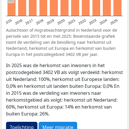
20%
20%
2019
2022
2017
2025
2020
2015
2023
2018
2021
2016
2024
Autochtoon of migratieachtergrond in Nederland voor de
periode van 2015 tot en met 2025: Bovenstaande grafiek
toont de verdeling van de bevolking naar herkomst uit
Nederland, herkomst uit Europa en herkomst van buiten
Europa in het postcodegebied 3402 VB per jaar.
In 2025 was de herkomst van inwoners in het
postcodegebied 3402 VB als volgt verdeeld: herkomst
uit Nederland: 100%, herkomst uit Europese landen:
0,0% en herkomst uit landen buiten Europa: 0,0% En
in 2015 was de verdeling van inwoners naar
herkomstgebied als volgt: herkomst uit Nederland:
60%, herkomst uit Europa: 14% en herkomst van
buiten Europa: 26%.
Toelichting
Meer migratie