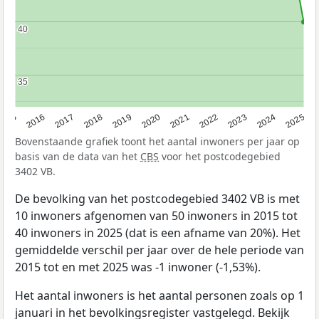
40
40
35
35
2015
2016
2017
2018
2019
2020
2021
2022
2023
2024
2025
Bovenstaande grafiek toont het aantal inwoners per jaar op
basis van de data van het
CBS
voor het postcodegebied
3402 VB.
De bevolking van het postcodegebied 3402 VB is met
10 inwoners afgenomen van 50 inwoners in 2015 tot
40 inwoners in 2025 (dat is een afname van 20%). Het
gemiddelde verschil per jaar over de hele periode van
2015 tot en met 2025 was -1 inwoner (-1,53%).
Het aantal inwoners is het aantal personen zoals op 1
januari in het bevolkingsregister vastgelegd. Bekijk