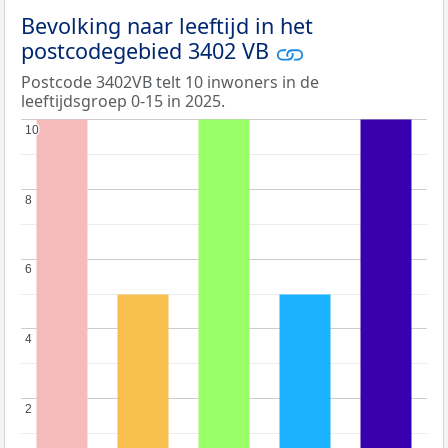
Bevolking naar leeftijd in het
postcodegebied 3402 VB
Postcode 3402VB telt 10 inwoners in de
leeftijdsgroep 0-15 in 2025.
10
10
8
8
6
6
4
4
2
2