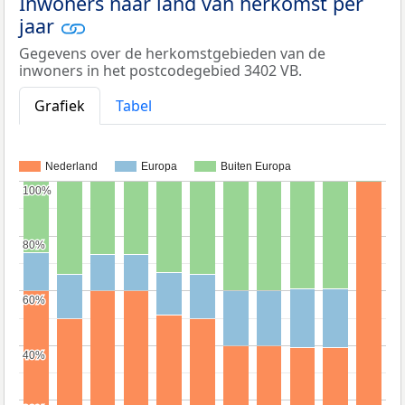
Inwoners naar land van herkomst per
jaar
Gegevens over de herkomstgebieden van de
inwoners in het postcodegebied 3402 VB.
Grafiek
Tabel
Nederland
Europa
Buiten Europa
100%
100%
80%
80%
60%
60%
40%
40%