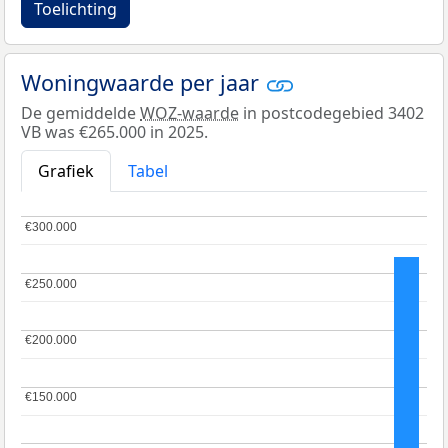
Toelichting
Woningwaarde per jaar
De gemiddelde
WOZ-waarde
in postcodegebied 3402
VB was €265.000 in 2025.
Grafiek
Tabel
€300.000
€300.000
€250.000
€250.000
€200.000
€200.000
€150.000
€150.000