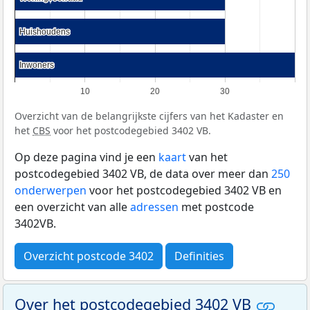
Huishoudens
Huishoudens
Inwoners
Inwoners
10
20
30
Overzicht van de belangrijkste cijfers van het Kadaster en
het
CBS
voor het postcodegebied 3402 VB.
Op deze pagina vind je een
kaart
van het
postcodegebied 3402 VB, de data over meer dan
250
onderwerpen
voor het postcodegebied 3402 VB en
een overzicht van alle
adressen
met postcode
3402VB.
Overzicht postcode 3402
Definities
Over het postcodegebied 3402 VB