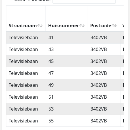
Straatnaam
Huisnummer
Postcode
Wo
Straatnaam
Huisnummer
Postcode
Wo
Televisiebaan
41
3402VB
IJs
Televisiebaan
43
3402VB
IJs
Televisiebaan
45
3402VB
IJs
Televisiebaan
47
3402VB
IJs
Televisiebaan
49
3402VB
IJs
Televisiebaan
51
3402VB
IJs
Televisiebaan
53
3402VB
IJs
Televisiebaan
55
3402VB
IJs