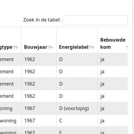
Zoek in de tabel:
Bebouwde
gtype
Bouwjaar
Energielabel
kom
gtype
Bouwjaar
Energielabel
Bebouwde
tement
1962
D
ja
kom
tement
1962
D
ja
tement
1962
D
ja
tement
1962
D
ja
oning
1967
D (voorlopig)
ja
woning
1967
C
ja
woning
1967
E
ja