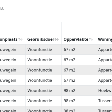
B.
onplaats
Gebruiksdoel
Oppervlakte
Wonin
onplaats
Gebruiksdoel
Oppervlakte
Wonin
euwegein
Woonfunctie
67 m2
Appar
euwegein
Woonfunctie
67 m2
Appar
euwegein
Woonfunctie
67 m2
Appar
euwegein
Woonfunctie
67 m2
Appar
euwegein
Woonfunctie
98 m2
Hoekw
euwegein
Woonfunctie
98 m2
Tussen
euwegein
Woonfunctie
98 m2
Tussen