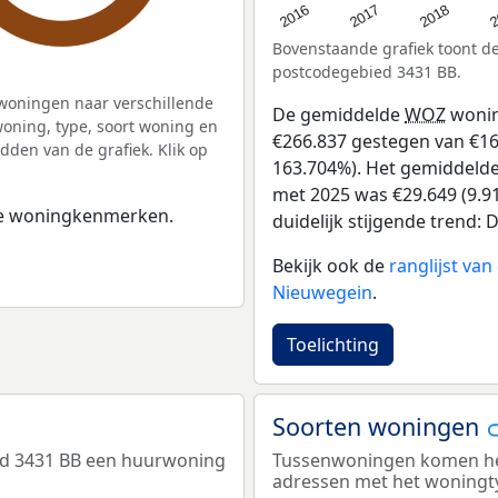
2
2016
2018
2017
Bovenstaande grafiek toont 
postcodegebied 3431 BB.
woningen naar verschillende
De gemiddelde
WOZ
wonin
ning, type, soort woning en
€266.837 gestegen van €163 
dden van de grafiek. Klik op
163.704%). Het gemiddelde 
met 2025 was €29.649 (9.91
 de woningkenmerken.
duidelijk stijgende trend: D
Bekijk ook de
ranglijst va
Nieuwegein
.
Toelichting
Soorten woningen
ed 3431 BB een huurwoning
Tussenwoningen komen het 
adressen met het woningt