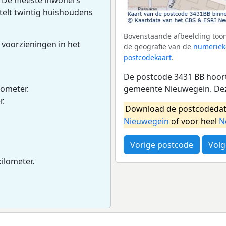
 telt twintig huishoudens
Bovenstaande afbeelding toon
 voorzieningen in het
de geografie van de
numeriek
postcodekaart
.
De postcode 3431 BB hoort
gemeente Nieuwegein. Dez
lometer.
r.
Download de postcodedat
Nieuwegein
of voor heel
N
Vorige postcode
Volg
kilometer.