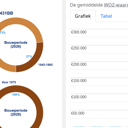
De gemiddelde
WOZ-waar
Grafiek
Tabel
€300.000
€300.000
€250.000
€250.000
€200.000
€200.000
€150.000
€150.000
€100.000
€100.000
€50.000
€50.000