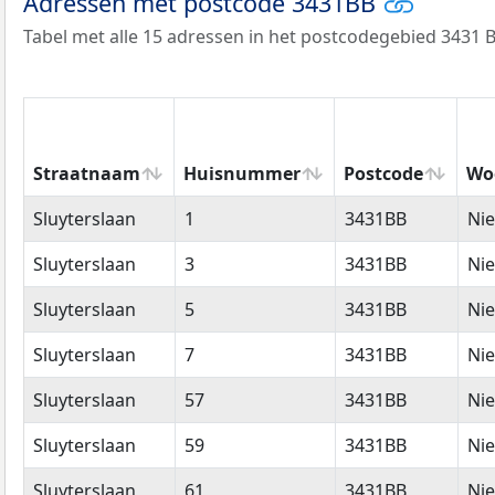
Adressen met postcode 3431BB
Tabel met alle 15 adressen in het postcodegebied 3431 B
Straatnaam
Huisnummer
Postcode
Wo
Straatnaam
Huisnummer
Postcode
Wo
Sluyterslaan
1
3431BB
Ni
Sluyterslaan
3
3431BB
Ni
Sluyterslaan
5
3431BB
Ni
Sluyterslaan
7
3431BB
Ni
Sluyterslaan
57
3431BB
Ni
Sluyterslaan
59
3431BB
Ni
Sluyterslaan
61
3431BB
Ni