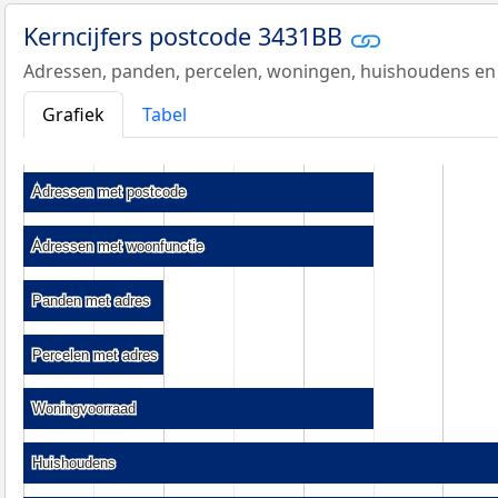
Kerncijfers postcode 3431BB
Adressen, panden, percelen, woningen, huishoudens en
Grafiek
Tabel
Adressen met postcode
Adressen met postcode
Adressen met woonfunctie
Adressen met woonfunctie
Panden met adres
Panden met adres
Percelen met adres
Percelen met adres
Woningvoorraad
Woningvoorraad
Huishoudens
Huishoudens