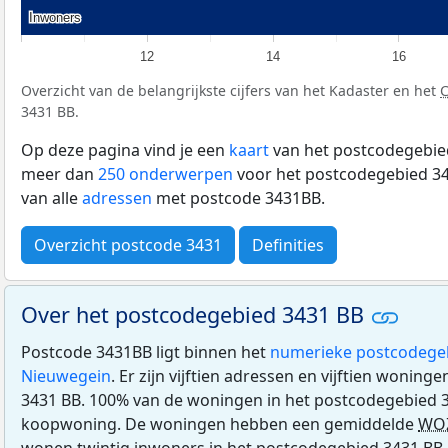
Inwoners
Inwoners
12
14
16
Overzicht van de belangrijkste cijfers van het Kadaster en het
3431 BB.
Op deze pagina vind je een
kaart
van het postcodegebied
meer dan
250 onderwerpen
voor het postcodegebied 34
van alle
adressen
met postcode 3431BB.
Overzicht postcode 3431
Definities
Over het postcodegebied 3431 BB
Postcode 3431BB ligt binnen het
numerieke postcodege
Nieuwegein
. Er zijn vijftien adressen en vijftien wonin
3431 BB. 100% van de woningen in het postcodegebied 3
koopwoning. De woningen hebben een gemiddelde
WO
wonen twintig inwoners in het postcodegebied 3431 BB