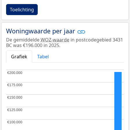
Toelichting
Woningwaarde per jaar
De gemiddelde
WOZ-waarde
in postcodegebied 3431
BC was €196.000 in 2025.
Grafiek
Tabel
€200.000
€200.000
€175.000
€175.000
€150.000
€150.000
€125.000
€125.000
€100.000
€100.000