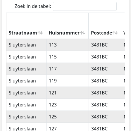
Zoek in de tabel:
Straatnaam
Huisnummer
Postcode
Wo
Straatnaam
Huisnummer
Postcode
Wo
Sluyterslaan
113
3431BC
Ni
Sluyterslaan
115
3431BC
Ni
Sluyterslaan
117
3431BC
Ni
Sluyterslaan
119
3431BC
Ni
Sluyterslaan
121
3431BC
Ni
Sluyterslaan
123
3431BC
Ni
Sluyterslaan
125
3431BC
Ni
Sluyterslaan
127
3431BC
Ni