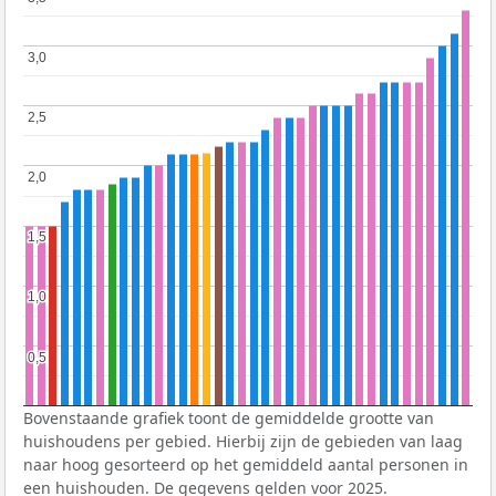
3,0
3,0
2,5
2,5
2,0
2,0
1,5
1,5
1,0
1,0
0,5
0,5
Bovenstaande grafiek toont de gemiddelde grootte van
huishoudens per gebied. Hierbij zijn de gebieden van laag
naar hoog gesorteerd op het gemiddeld aantal personen in
een huishouden. De gegevens gelden voor 2025.