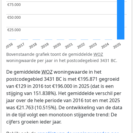
€75.000
€75.000
€50.000
€50.000
€25.000
€25.000
2016
2017
2018
2019
2020
2021
2022
2023
2024
2025
Bovenstaande grafiek toont de gemiddelde
WOZ
woningwaarde per jaar in het postcodegebied 3431 BC.
De gemiddelde
WOZ
woningwaarde in het
postcodegebied 3431 BC is met €195.871 gegroeid
van €129 in 2016 tot €196.000 in 2025 (dat is een
stijging van 151.838%). Het gemiddelde verschil per
jaar over de hele periode van 2016 tot en met 2025
was €21.763 (10.515%). De ontwikkeling van de data
in de tijd volgt een monotoon stijgende trend: De
cijfers groeien ieder jaar.