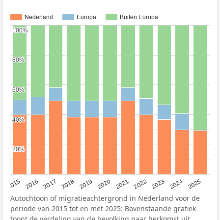
Nederland
Europa
Buiten Europa
100%
100%
80%
80%
60%
60%
40%
40%
20%
20%
2019
2022
2017
2025
2020
2015
2023
2018
2021
2016
2024
Autochtoon of migratieachtergrond in Nederland voor de
periode van 2015 tot en met 2025: Bovenstaande grafiek
toont de verdeling van de bevolking naar herkomst uit