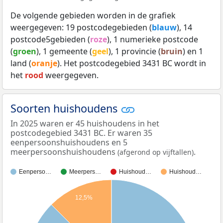
De volgende gebieden worden in de grafiek
weergegeven: 19 postcodegebieden (
blauw
), 14
postcode5gebieden (
roze
), 1 numerieke postcode
(
groen
), 1 gemeente (
geel
), 1 provincie (
bruin
) en 1
land (
oranje
). Het postcodegebied 3431 BC wordt in
het
rood
weergegeven.
Soorten huishoudens
In 2025 waren er 45 huishoudens in het
postcodegebied 3431 BC. Er waren 35
eenpersoonshuishoudens en 5
meerpersoonshuishoudens
.
(afgerond op vijftallen)
Eenperso…
Meerpers…
Huishoud…
Huishoud…
12,5%