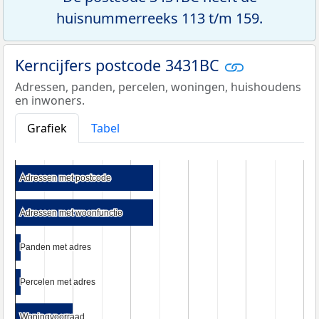
huisnummerreeks 113 t/m 159.
Kerncijfers postcode 3431BC
Adressen, panden, percelen, woningen, huishoudens
en inwoners.
Grafiek
Tabel
Adressen met postcode
Adressen met postcode
Adressen met woonfunctie
Adressen met woonfunctie
Panden met adres
Panden met adres
Percelen met adres
Percelen met adres
Woningvoorraad
Woningvoorraad