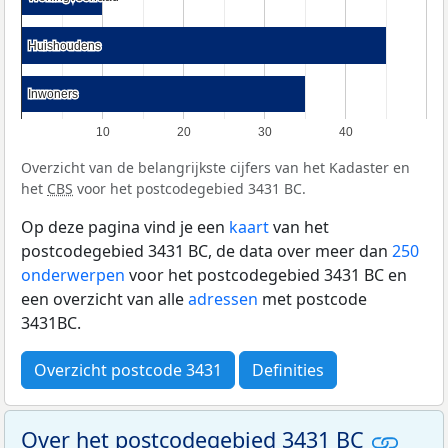
Huishoudens
Huishoudens
Inwoners
Inwoners
10
20
30
40
Overzicht van de belangrijkste cijfers van het Kadaster en
het
CBS
voor het postcodegebied 3431 BC.
Op deze pagina vind je een
kaart
van het
postcodegebied 3431 BC, de data over meer dan
250
onderwerpen
voor het postcodegebied 3431 BC en
een overzicht van alle
adressen
met postcode
3431BC.
Overzicht postcode 3431
Definities
Over het postcodegebied 3431 BC