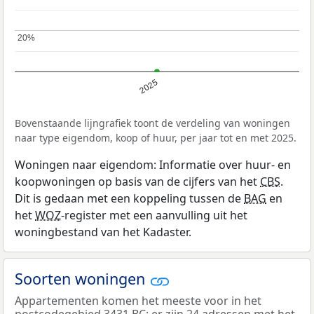
20%
20%
2025
Bovenstaande lijngrafiek toont de verdeling van woningen
naar type eigendom, koop of huur, per jaar tot en met 2025.
Woningen naar eigendom: Informatie over huur- en
koopwoningen op basis van de cijfers van het
CBS
.
Dit is gedaan met een koppeling tussen de
BAG
en
het
WOZ
-register met een aanvulling uit het
woningbestand van het Kadaster.
Soorten woningen
Appartementen komen het meeste voor in het
postcodegebied 3431 BC: er zijn 24 adressen met het