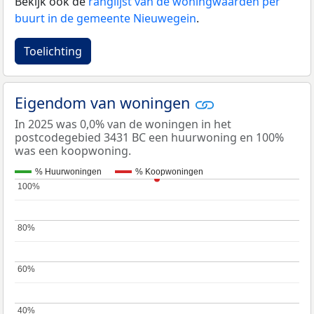
Bekijk ook de
ranglijst van de woningwaarden per
buurt in de gemeente Nieuwegein
.
Toelichting
Eigendom van woningen
In 2025 was 0,0% van de woningen in het
postcodegebied 3431 BC een huurwoning en 100%
was een koopwoning.
% Huurwoningen
% Koopwoningen
100%
100%
80%
80%
60%
60%
40%
40%