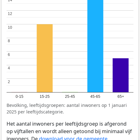
14
14
12
12
10
10
8
8
6
6
4
4
2
2
0-15
15-25
25-45
45-65
65+
Bevolking, leeftijdsgroepen: aantal inwoners op 1 januari
2025 per leeftijdscategorie.
Het aantal inwoners per leeftijdsgroep is afgerond
op vijftallen en wordt alleen getoond bij minimaal vijf
inwoners. De
download voor de gemeente