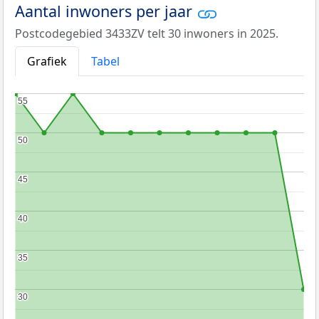
Aantal inwoners per jaar
Postcodegebied 3433ZV telt 30 inwoners in 2025.
Grafiek
Tabel
55
55
50
50
45
45
40
40
35
35
30
30