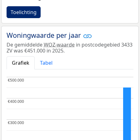
Toelichting
Woningwaarde per jaar
De gemiddelde
WOZ-waarde
in postcodegebied 3433
ZV was €451.000 in 2025.
Grafiek
Tabel
€500.000
€500.000
€400.000
€400.000
€300.000
€300.000