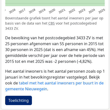
2015
2016
2017
2018
2019
2020
2021
2022
2023
2024
2025
Bovenstaande grafiek toont het aantal inwoners per jaar op
basis van de data van het
CBS
voor het postcodegebied
3433 ZV.
De bevolking van het postcodegebied 3433 ZV is met
25 personen afgenomen van 55 personen in 2015 tot
30 personen in 2025 (dat is een afname van 45%). Het
gemiddelde verschil per jaar over de hele periode van
2015 tot en met 2025 was -2 personen (-4,82%).
Het aantal inwoners is het aantal personen zoals op 1
januari in het bevolkingsregister vastgelegd. Bekijk
ook de
tabel met het aantal inwoners per buurt in de
gemeente Nieuwegein
.
Toelichting