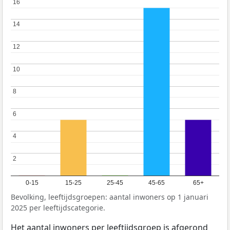
16
16
14
14
12
12
10
10
8
8
6
6
4
4
2
2
0-15
15-25
25-45
45-65
65+
Bevolking, leeftijdsgroepen: aantal inwoners op 1 januari
2025 per leeftijdscategorie.
Het aantal inwoners per leeftijdsgroep is afgerond