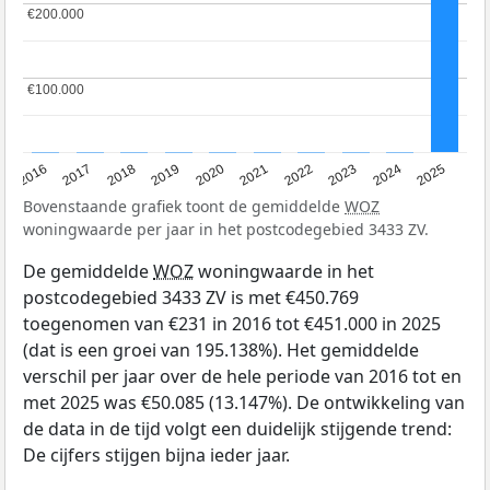
€200.000
€200.000
€100.000
€100.000
2016
2017
2018
2019
2020
2021
2022
2023
2024
2025
Bovenstaande grafiek toont de gemiddelde
WOZ
woningwaarde per jaar in het postcodegebied 3433 ZV.
De gemiddelde
WOZ
woningwaarde in het
postcodegebied 3433 ZV is met €450.769
toegenomen van €231 in 2016 tot €451.000 in 2025
(dat is een groei van 195.138%). Het gemiddelde
verschil per jaar over de hele periode van 2016 tot en
met 2025 was €50.085 (13.147%). De ontwikkeling van
de data in de tijd volgt een duidelijk stijgende trend:
De cijfers stijgen bijna ieder jaar.