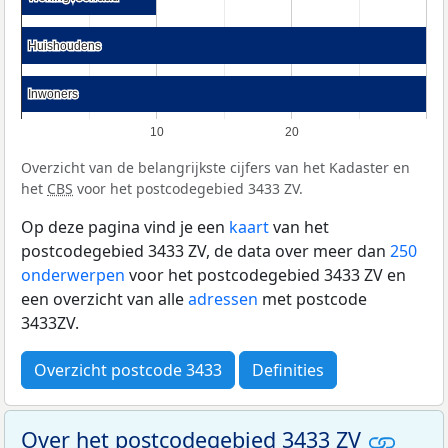
Huishoudens
Huishoudens
Inwoners
Inwoners
10
20
Overzicht van de belangrijkste cijfers van het Kadaster en
het
CBS
voor het postcodegebied 3433 ZV.
Op deze pagina vind je een
kaart
van het
postcodegebied 3433 ZV, de data over meer dan
250
onderwerpen
voor het postcodegebied 3433 ZV en
een overzicht van alle
adressen
met postcode
3433ZV.
Overzicht postcode 3433
Definities
Over het postcodegebied 3433 ZV