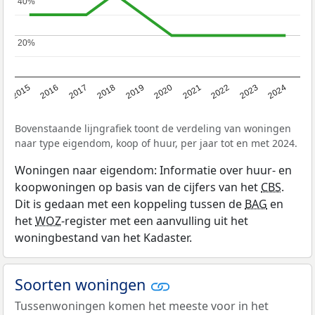
40%
40%
20%
20%
2015
2016
2017
2018
2019
2020
2021
2022
2023
2024
Bovenstaande lijngrafiek toont de verdeling van woningen
naar type eigendom, koop of huur, per jaar tot en met 2024.
Woningen naar eigendom: Informatie over huur- en
koopwoningen op basis van de cijfers van het
CBS
.
Dit is gedaan met een koppeling tussen de
BAG
en
het
WOZ
-register met een aanvulling uit het
woningbestand van het Kadaster.
Soorten woningen
Tussenwoningen komen het meeste voor in het