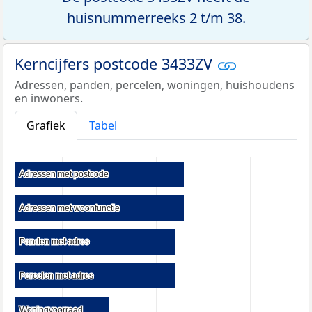
huisnummerreeks 2 t/m 38.
Kerncijfers postcode 3433ZV
Adressen, panden, percelen, woningen, huishoudens
en inwoners.
Grafiek
Tabel
Adressen met postcode
Adressen met postcode
Adressen met woonfunctie
Adressen met woonfunctie
Panden met adres
Panden met adres
Percelen met adres
Percelen met adres
Woningvoorraad
Woningvoorraad