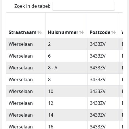
Zoek in de tabel:
Straatnaam
Huisnummer
Postcode
Wo
Straatnaam
Huisnummer
Postcode
Wo
Wierselaan
2
3433ZV
Ni
Wierselaan
6
3433ZV
Ni
Wierselaan
8 - A
3433ZV
Ni
Wierselaan
8
3433ZV
Ni
Wierselaan
10
3433ZV
Ni
Wierselaan
12
3433ZV
Ni
Wierselaan
14
3433ZV
Ni
Wierselaan
16
3433ZV
Ni