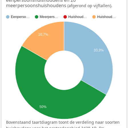
eenpersoonshuishoudens en 20
meerpersoonshuishoudens
.
(afgerond op vijftallen)
Eenperso…
Meerpers…
Huishoud…
Huishoud…
16,7%
33,3%
50%
Bovenstaand taartdiagram toont de verdeling naar soorten