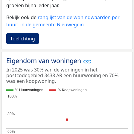
groeien bijna ieder jaar.
Bekijk ook de
ranglijst van de woningwaarden per
buurt in de gemeente Nieuwegein
.
Toelichting
Eigendom van woningen
In 2025 was 30% van de woningen in het
postcodegebied 3438 AR een huurwoning en 70%
was een koopwoning.
% Huurwoningen
% Koopwoningen
100%
100%
80%
80%
60%
60%