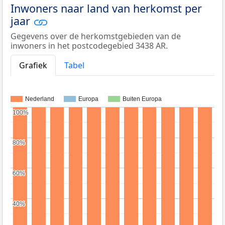
Inwoners naar land van herkomst per
jaar
Gegevens over de herkomstgebieden van de
inwoners in het postcodegebied 3438 AR.
Grafiek
Tabel
Nederland
Europa
Buiten Europa
100%
100%
80%
80%
60%
60%
40%
40%