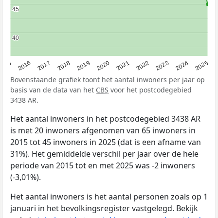
45
45
40
40
2015
2016
2017
2018
2019
2020
2021
2022
2023
2024
2025
Bovenstaande grafiek toont het aantal inwoners per jaar op
basis van de data van het
CBS
voor het postcodegebied
3438 AR.
Het aantal inwoners in het postcodegebied 3438 AR
is met 20 inwoners afgenomen van 65 inwoners in
2015 tot 45 inwoners in 2025 (dat is een afname van
31%). Het gemiddelde verschil per jaar over de hele
periode van 2015 tot en met 2025 was -2 inwoners
(-3,01%).
Het aantal inwoners is het aantal personen zoals op 1
januari in het bevolkingsregister vastgelegd. Bekijk