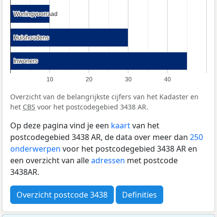
Woningvoorraad
Woningvoorraad
Huishoudens
Huishoudens
Inwoners
Inwoners
10
20
30
40
Overzicht van de belangrijkste cijfers van het Kadaster en
het
CBS
voor het postcodegebied 3438 AR.
Op deze pagina vind je een
kaart
van het
postcodegebied 3438 AR, de data over meer dan
250
onderwerpen
voor het postcodegebied 3438 AR en
een overzicht van alle
adressen
met postcode
3438AR.
Overzicht postcode 3438
Definities