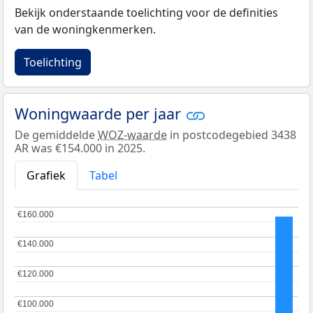
Bekijk onderstaande toelichting voor de definities
van de woningkenmerken.
Toelichting
Woningwaarde per jaar
De gemiddelde
WOZ-waarde
in postcodegebied 3438
AR was €154.000 in 2025.
Grafiek
Tabel
€160.000
€160.000
€140.000
€140.000
€120.000
€120.000
€100.000
€100.000