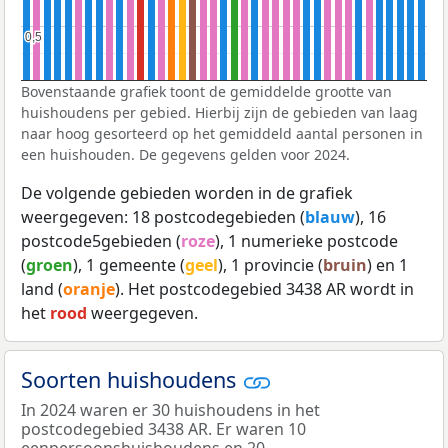
0,5
0,5
Bovenstaande grafiek toont de gemiddelde grootte van
huishoudens per gebied. Hierbij zijn de gebieden van laag
naar hoog gesorteerd op het gemiddeld aantal personen in
een huishouden. De gegevens gelden voor 2024.
De volgende gebieden worden in de grafiek
weergegeven: 18 postcodegebieden (
blauw
), 16
postcode5gebieden (
roze
), 1 numerieke postcode
(
groen
), 1 gemeente (
geel
), 1 provincie (
bruin
) en 1
land (
oranje
). Het postcodegebied 3438 AR wordt in
het
rood
weergegeven.
Soorten huishoudens
In 2024 waren er 30 huishoudens in het
postcodegebied 3438 AR. Er waren 10