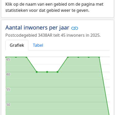
Klik op de naam van een gebied om de pagina met
statistieken voor dat gebied weer te geven.
Aantal inwoners per jaar
Postcodegebied 3438AR telt 45 inwoners in 2025.
Grafiek
Tabel
65
65
60
60
55
55
50
50