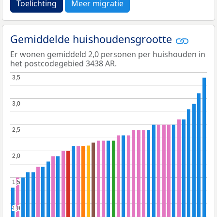
Toelichting
Meer migratie
Gemiddelde huishoudensgrootte
Er wonen gemiddeld 2,0 personen per huishouden in
het postcodegebied 3438 AR.
3,5
3,5
3,0
3,0
2,5
2,5
2,0
2,0
1,5
1,5
1,0
1,0