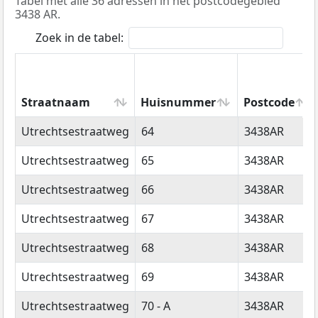
Tabel met alle 36 adressen in het postcodegebied
3438 AR.
Zoek in de tabel:
Straatnaam
Huisnummer
Postcode
Straatnaam
Huisnummer
Postcode
Utrechtsestraatweg
64
3438AR
Utrechtsestraatweg
65
3438AR
Utrechtsestraatweg
66
3438AR
Utrechtsestraatweg
67
3438AR
Utrechtsestraatweg
68
3438AR
Utrechtsestraatweg
69
3438AR
Utrechtsestraatweg
70 - A
3438AR