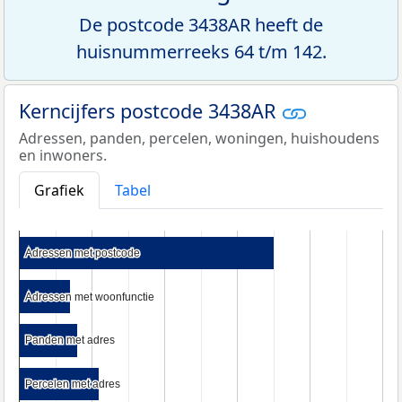
De postcode 3438AR heeft de
huisnummerreeks 64 t/m 142.
Kerncijfers postcode 3438AR
Adressen, panden, percelen, woningen, huishoudens
en inwoners.
Grafiek
Tabel
Adressen met postcode
Adressen met postcode
Adressen met woonfunctie
Adressen met woonfunctie
Panden met adres
Panden met adres
Percelen met adres
Percelen met adres