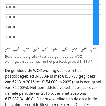
€80.000
€80.000
€60.000
€60.000
€40.000
€40.000
€20.000
€20.000
2016
2017
2018
2019
2020
2021
2022
2023
2024
2025
Bovenstaande grafiek toont de gemiddelde
WOZ
woningwaarde per jaar in het postcodegebied 3438 AR.
De gemiddelde
WOZ
woningwaarde in het
postcodegebied 3438 AR is met €153.787 gegroeid
van €213 in 2016 tot €154.000 in 2025 (dat is een groei
van 72.200%). Het gemiddelde verschil per jaar over
de hele periode van 2016 tot en met 2025 was
€17.087 (4.140%). De ontwikkeling van de data in de
tijd volgt een duidelijk stijgende trend: De cijfers