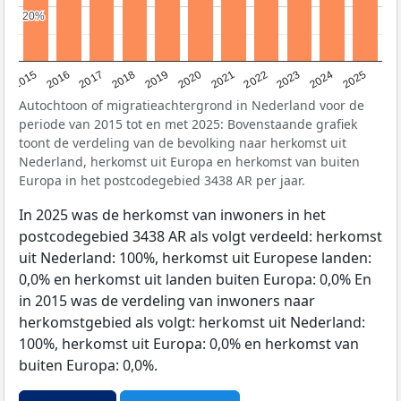
20%
20%
2019
2022
2017
2025
2020
2015
2023
2018
2021
2016
2024
Autochtoon of migratieachtergrond in Nederland voor de
periode van 2015 tot en met 2025: Bovenstaande grafiek
toont de verdeling van de bevolking naar herkomst uit
Nederland, herkomst uit Europa en herkomst van buiten
Europa in het postcodegebied 3438 AR per jaar.
In 2025 was de herkomst van inwoners in het
postcodegebied 3438 AR als volgt verdeeld: herkomst
uit Nederland: 100%, herkomst uit Europese landen:
0,0% en herkomst uit landen buiten Europa: 0,0% En
in 2015 was de verdeling van inwoners naar
herkomstgebied als volgt: herkomst uit Nederland:
100%, herkomst uit Europa: 0,0% en herkomst van
buiten Europa: 0,0%.