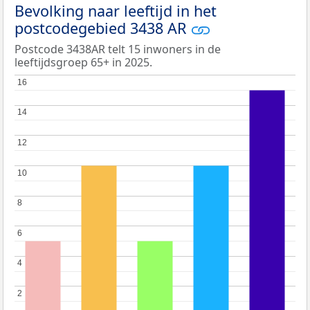
Bevolking naar leeftijd in het
postcodegebied 3438 AR
Postcode 3438AR telt 15 inwoners in de
leeftijdsgroep 65+ in 2025.
16
16
14
14
12
12
10
10
8
8
6
6
4
4
2
2