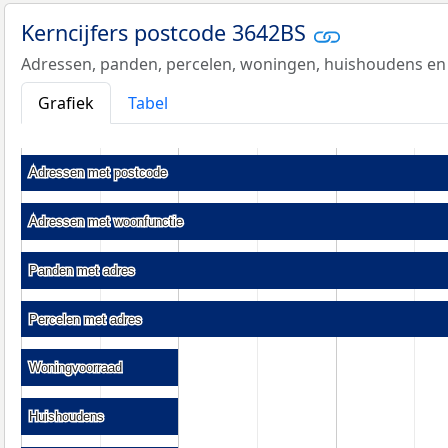
Kerncijfers postcode 3642BS
Adressen, panden, percelen, woningen, huishoudens en
Grafiek
Tabel
Adressen met postcode
Adressen met postcode
Adressen met woonfunctie
Adressen met woonfunctie
Panden met adres
Panden met adres
Percelen met adres
Percelen met adres
Woningvoorraad
Woningvoorraad
Huishoudens
Huishoudens