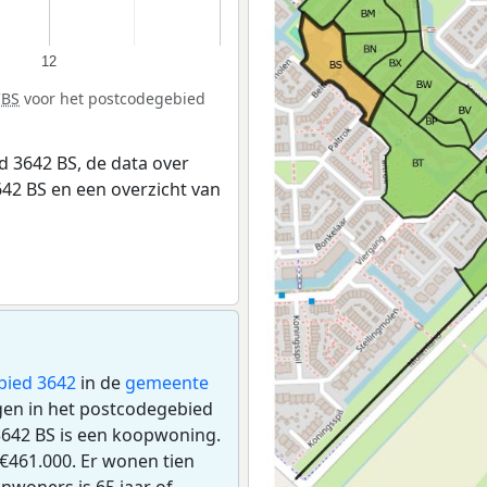
12
CBS
voor het postcodegebied
 3642 BS, de data over
42 BS en een overzicht van
bied 3642
in de
gemeente
ngen in het postcodegebied
3642 BS is een koopwoning.
€461.000. Er wonen tien
nwoners is 65 jaar of