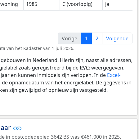
nwoning
1985
C (voorlopig)
ja
Vorige
1
2
Volgende
ta van het Kadaster van 1 juli 2026.
gebouwen in Nederland. Hierin zijn, naast alle adressen,
gielabel zoals geregistreerd bij de
RVO
weergegeven.
0 jaar en kunnen inmiddels zijn verlopen. In de
Excel-
en de opnamedatum van het energielabel. De gegevens in
n zijn gewijzigd of opnieuw zijn vastgesteld.
jaar
de
in postcodegebied 3642 BS was €461.000 in 2025.