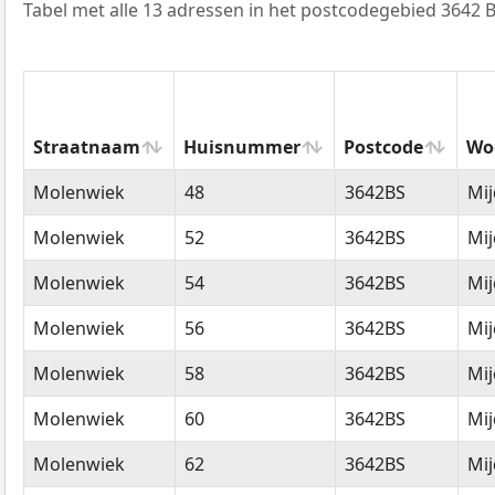
Tabel met alle 13 adressen in het postcodegebied 3642 B
Straatnaam
Huisnummer
Postcode
Wo
Straatnaam
Huisnummer
Postcode
Wo
Molenwiek
48
3642BS
Mij
Molenwiek
52
3642BS
Mij
Molenwiek
54
3642BS
Mij
Molenwiek
56
3642BS
Mij
Molenwiek
58
3642BS
Mij
Molenwiek
60
3642BS
Mij
Molenwiek
62
3642BS
Mij