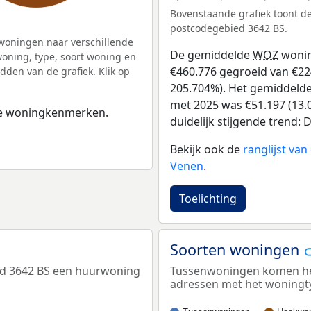
Bovenstaande grafiek toont 
postcodegebied 3642 BS.
woningen naar verschillende
De gemiddelde
WOZ
wonin
ning, type, soort woning en
€460.776 gegroeid van €224
dden van de grafiek. Klik op
205.704%). Het gemiddelde 
met 2025 was €51.197 (13.0
 de woningkenmerken.
duidelijk stijgende trend: D
Bekijk ook de
ranglijst va
Venen
.
Toelichting
Soorten woningen
ed 3642 BS een huurwoning
Tussenwoningen komen het 
adressen met het woningt