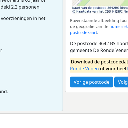
deld 2,2 personen.
 voorzieningen in het
Bovenstaande afbeelding toon
de geografie van de
numeriek
postcodekaart
.
De postcode 3642 BS hoort 
gemeente De Ronde Venen.
r.
Download de postcodedat
Ronde Venen
of voor heel
Vorige postcode
Volg
and.