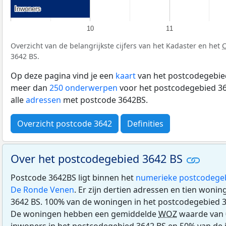
Inwoners
Inwoners
10
11
Overzicht van de belangrijkste cijfers van het Kadaster en het
3642 BS.
Op deze pagina vind je een
kaart
van het postcodegebied
meer dan
250 onderwerpen
voor het postcodegebied 36
alle
adressen
met postcode 3642BS.
Overzicht postcode 3642
Definities
Over het postcodegebied 3642 BS
Postcode 3642BS ligt binnen het
numerieke postcodege
De Ronde Venen
. Er zijn dertien adressen en tien woni
3642 BS. 100% van de woningen in het postcodegebied 
De woningen hebben een gemiddelde
WOZ
waarde van 
inwoners in het postcodegebied 3642 BS en 50% van de i