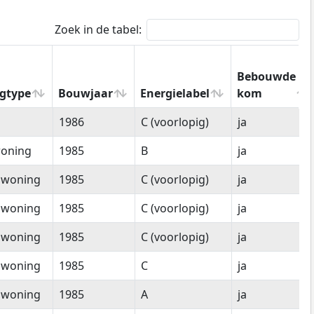
Zoek in de tabel:
Bebouwde
gtype
Bouwjaar
Energielabel
kom
gtype
Bouwjaar
Energielabel
Bebouwde
1986
C (voorlopig)
ja
kom
oning
1985
B
ja
nwoning
1985
C (voorlopig)
ja
nwoning
1985
C (voorlopig)
ja
nwoning
1985
C (voorlopig)
ja
nwoning
1985
C
ja
nwoning
1985
A
ja