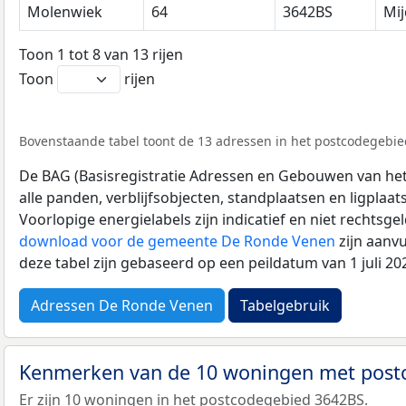
Molenwiek
64
3642BS
Mij
Toon 1 tot 8 van 13 rijen
Toon
rijen
Bovenstaande tabel toont de 13 adressen in het postcodegebied
De BAG (Basisregistratie Adressen en Gebouwen van het K
alle panden, verblijfsobjecten, standplaatsen en ligplaa
Voorlopige energielabels zijn indicatief en niet rechtsge
download voor de gemeente De Ronde Venen
zijn aanv
deze tabel zijn gebaseerd op een peildatum van 1 juli 2
Adressen De Ronde Venen
Tabelgebruik
Kenmerken van de 10 woningen met pos
Er zijn 10 woningen in het postcodegebied 3642BS.