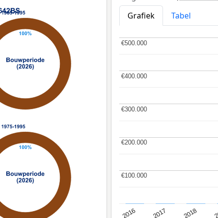
Grafiek
Tabel
€500.000
€500.000
€400.000
€400.000
€300.000
€300.000
€200.000
€200.000
€100.000
€100.000
2
2016
2018
2017