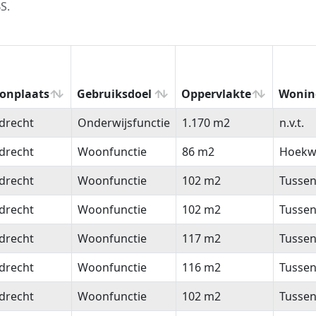
S.
onplaats
Gebruiksdoel
Oppervlakte
Wonin
onplaats
Gebruiksdoel
Oppervlakte
Wonin
drecht
Onderwijsfunctie
1.170 m2
n.v.t.
drecht
Woonfunctie
86 m2
Hoekw
drecht
Woonfunctie
102 m2
Tusse
drecht
Woonfunctie
102 m2
Tusse
drecht
Woonfunctie
117 m2
Tusse
drecht
Woonfunctie
116 m2
Tusse
drecht
Woonfunctie
102 m2
Tusse