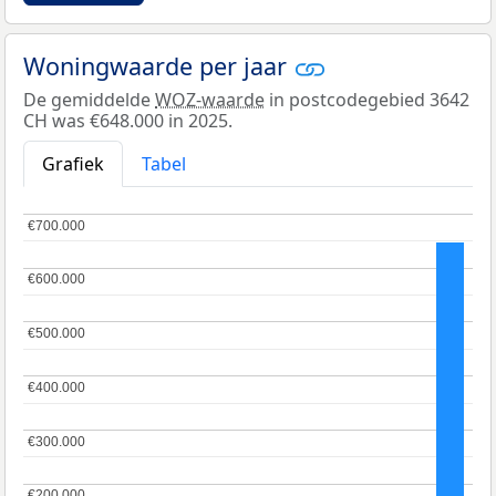
Woningwaarde per jaar
De gemiddelde
WOZ-waarde
in postcodegebied 3642
CH was €648.000 in 2025.
Grafiek
Tabel
€700.000
€700.000
€600.000
€600.000
€500.000
€500.000
€400.000
€400.000
€300.000
€300.000
€200.000
€200.000