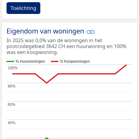
Toelichting
Eigendom van woningen
In 2025 was 0,0% van de woningen in het
postcodegebied 3642 CH een huurwoning en 100%
was een koopwoning.
% Huurwoningen
% Koopwoningen
100%
100%
80%
80%
60%
60%
40%
40%