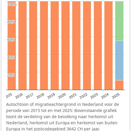
100%
100%
80%
80%
60%
60%
40%
40%
20%
20%
2019
2022
2017
2025
2020
2015
2023
2018
2021
2016
2024
Autochtoon of migratieachtergrond in Nederland voor de
periode van 2015 tot en met 2025: Bovenstaande grafiek
toont de verdeling van de bevolking naar herkomst uit
Nederland, herkomst uit Europa en herkomst van buiten
Europa in het postcodegebied 3642 CH per jaar.