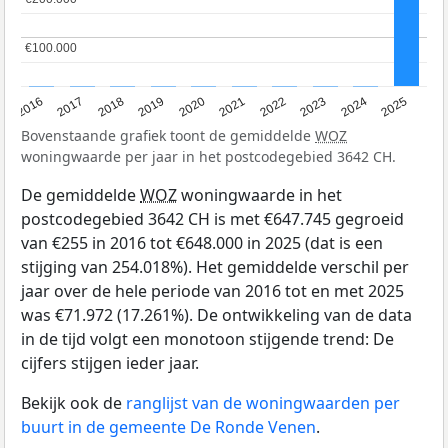
€100.000
€100.000
2016
2017
2018
2019
2020
2021
2022
2023
2024
2025
Bovenstaande grafiek toont de gemiddelde
WOZ
woningwaarde per jaar in het postcodegebied 3642 CH.
De gemiddelde
WOZ
woningwaarde in het
postcodegebied 3642 CH is met €647.745 gegroeid
van €255 in 2016 tot €648.000 in 2025 (dat is een
stijging van 254.018%). Het gemiddelde verschil per
jaar over de hele periode van 2016 tot en met 2025
was €71.972 (17.261%). De ontwikkeling van de data
in de tijd volgt een monotoon stijgende trend: De
cijfers stijgen ieder jaar.
Bekijk ook de
ranglijst van de woningwaarden per
buurt in de gemeente De Ronde Venen
.