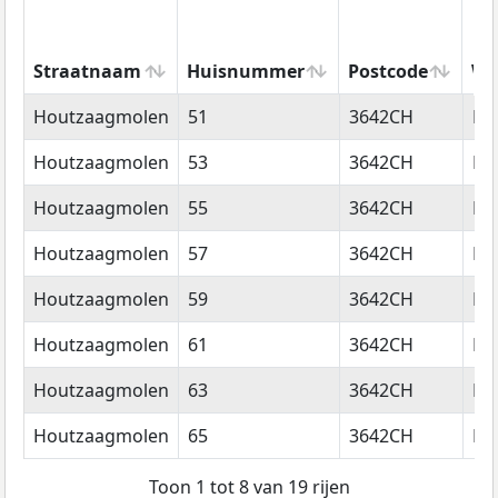
Straatnaam
Huisnummer
Postcode
Wo
Straatnaam
Huisnummer
Postcode
Wo
Houtzaagmolen
51
3642CH
Mi
Houtzaagmolen
53
3642CH
Mi
Houtzaagmolen
55
3642CH
Mi
Houtzaagmolen
57
3642CH
Mi
Houtzaagmolen
59
3642CH
Mi
Houtzaagmolen
61
3642CH
Mi
Houtzaagmolen
63
3642CH
Mi
Houtzaagmolen
65
3642CH
Mi
Toon 1 tot 8 van 19 rijen