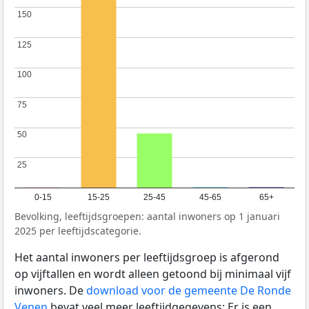
150
150
125
125
100
100
75
75
50
50
25
25
0-15
15-25
25-45
45-65
65+
Bevolking, leeftijdsgroepen: aantal inwoners op 1 januari
2025 per leeftijdscategorie.
Het aantal inwoners per leeftijdsgroep is afgerond
op vijftallen en wordt alleen getoond bij minimaal vijf
inwoners. De
download voor de gemeente De Ronde
Venen
bevat veel meer leeftijdgegevens: Er is een