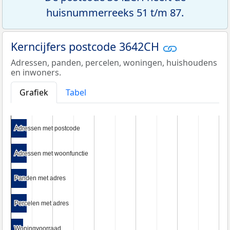
huisnummerreeks 51 t/m 87.
Kerncijfers postcode 3642CH
Adressen, panden, percelen, woningen, huishoudens
en inwoners.
Grafiek
Tabel
Adressen met postcode
Adressen met postcode
Adressen met woonfunctie
Adressen met woonfunctie
Panden met adres
Panden met adres
Percelen met adres
Percelen met adres
Woningvoorraad
Woningvoorraad