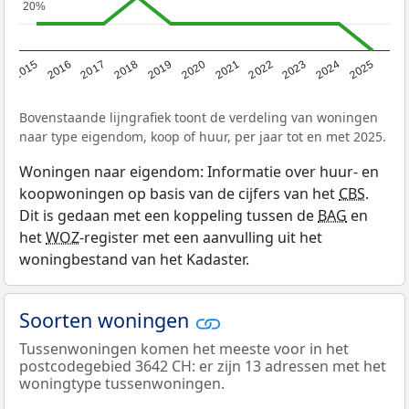
20%
20%
2019
2022
2025
2017
2020
2023
2015
2018
2021
2024
2016
Bovenstaande lijngrafiek toont de verdeling van woningen
naar type eigendom, koop of huur, per jaar tot en met 2025.
Woningen naar eigendom: Informatie over huur- en
koopwoningen op basis van de cijfers van het
CBS
.
Dit is gedaan met een koppeling tussen de
BAG
en
het
WOZ
-register met een aanvulling uit het
woningbestand van het Kadaster.
Soorten woningen
Tussenwoningen komen het meeste voor in het
postcodegebied 3642 CH: er zijn 13 adressen met het
woningtype tussenwoningen.