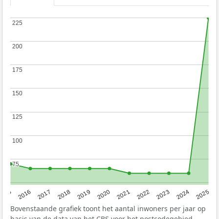
225
225
200
200
175
175
150
150
125
125
100
100
75
75
2015
2016
2017
2018
2019
2020
2021
2022
2023
2024
2025
Bovenstaande grafiek toont het aantal inwoners per jaar op
basis van de data van het
CBS
voor het postcodegebied