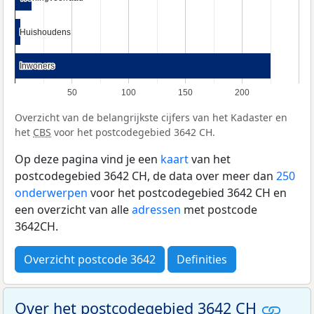
Huishoudens
Huishoudens
Inwoners
Inwoners
50
100
150
200
Overzicht van de belangrijkste cijfers van het Kadaster en
het
CBS
voor het postcodegebied 3642 CH.
Op deze pagina vind je een
kaart
van het
postcodegebied 3642 CH, de data over meer dan
250
onderwerpen
voor het postcodegebied 3642 CH en
een overzicht van alle
adressen
met postcode
3642CH.
Overzicht postcode 3642
Definities
Over het postcodegebied 3642 CH