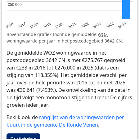
€50.000
€50.000
2016
2017
2018
2019
2020
2021
2022
2023
2024
2025
Bovenstaande grafiek toont de gemiddelde
WOZ
woningwaarde per jaar in het postcodegebied 3642 CN.
De gemiddelde
WOZ
woningwaarde in het
postcodegebied 3642 CN is met €275.767 gegroeid
van €233 in 2016 tot €276.000 in 2025 (dat is een
stijging van 118.355%). Het gemiddelde verschil per
jaar over de hele periode van 2016 tot en met 2025
was €30.641 (7.493%). De ontwikkeling van de data in
de tijd volgt een monotoon stijgende trend: De cijfers
groeien ieder jaar.
Bekijk ook de
ranglijst van de woningwaarden per
buurt in de gemeente De Ronde Venen
.