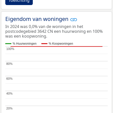
Toelichting
Eigendom van woningen
In 2024 was 0,0% van de woningen in het
postcodegebied 3642 CN een huurwoning en 100%
was een koopwoning.
% Huurwoningen
% Koopwoningen
100%
100%
80%
80%
60%
60%
40%
40%
20%
20%