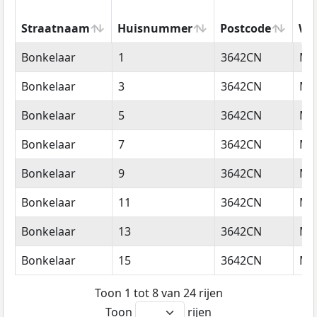
Straatnaam
Huisnummer
Postcode
Wo
Straatnaam
Huisnummer
Postcode
Wo
Bonkelaar
1
3642CN
Mij
Bonkelaar
3
3642CN
Mij
Bonkelaar
5
3642CN
Mij
Bonkelaar
7
3642CN
Mij
Bonkelaar
9
3642CN
Mij
Bonkelaar
11
3642CN
Mij
Bonkelaar
13
3642CN
Mij
Bonkelaar
15
3642CN
Mij
Toon 1 tot 8 van 24 rijen
Toon
rijen