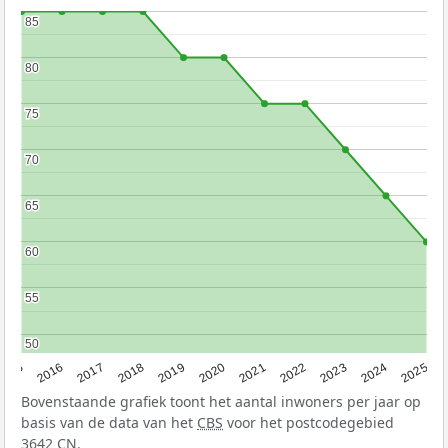
85
85
80
80
75
75
70
70
65
65
60
60
55
55
50
50
2015
2016
2017
2018
2019
2020
2021
2022
2023
2024
2025
Bovenstaande grafiek toont het aantal inwoners per jaar op
basis van de data van het
CBS
voor het postcodegebied
3642 CN.