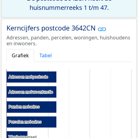
huisnummerreeks 1 t/m 47.
Kerncijfers postcode 3642CN
Adressen, panden, percelen, woningen, huishoudens
en inwoners.
Grafiek
Tabel
Adressen met postcode
Adressen met postcode
Adressen met woonfunctie
Adressen met woonfunctie
Panden met adres
Panden met adres
Percelen met adres
Percelen met adres
Woningvoorraad
Woningvoorraad