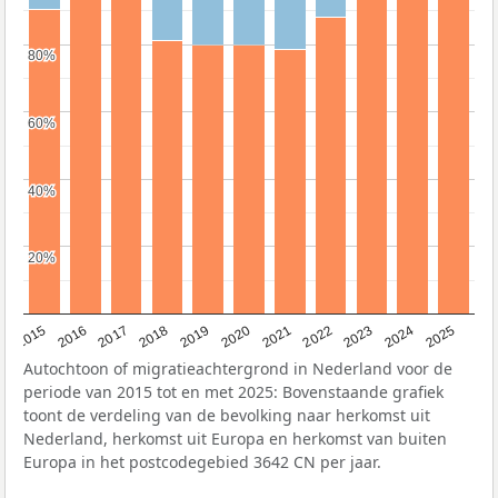
80%
80%
60%
60%
40%
40%
20%
20%
2019
2022
2017
2025
2020
2015
2023
2018
2021
2016
2024
Autochtoon of migratieachtergrond in Nederland voor de
periode van 2015 tot en met 2025: Bovenstaande grafiek
toont de verdeling van de bevolking naar herkomst uit
Nederland, herkomst uit Europa en herkomst van buiten
Europa in het postcodegebied 3642 CN per jaar.