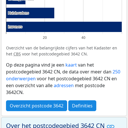
Huishoudens
Huishoudens
Inwoners
Inwoners
20
40
Overzicht van de belangrijkste cijfers van het Kadaster en
het
CBS
voor het postcodegebied 3642 CN.
Op deze pagina vind je een
kaart
van het
postcodegebied 3642 CN, de data over meer dan
250
onderwerpen
voor het postcodegebied 3642 CN en
een overzicht van alle
adressen
met postcode
3642CN.
Overzicht postcode 3642
Definities
Over het postcodegebied 3642 CN