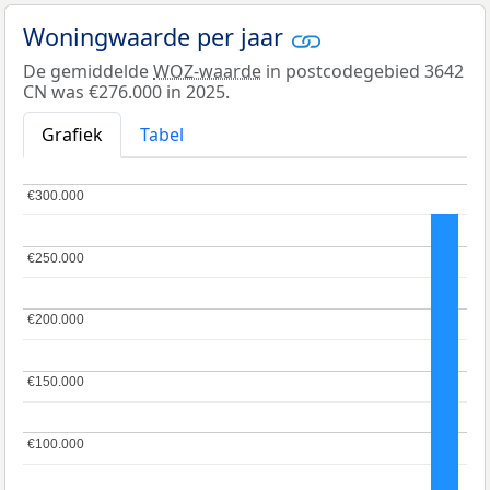
Woningwaarde per jaar
De gemiddelde
WOZ-waarde
in postcodegebied 3642
CN was €276.000 in 2025.
Grafiek
Tabel
€300.000
€300.000
€250.000
€250.000
€200.000
€200.000
€150.000
€150.000
€100.000
€100.000