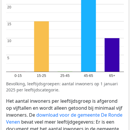
20
20
15
15
10
10
5
5
0-15
15-25
25-45
45-65
65+
Bevolking, leeftijdsgroepen: aantal inwoners op 1 januari
2025 per leeftijdscategorie.
Het aantal inwoners per leeftijdsgroep is afgerond
op vijftallen en wordt alleen getoond bij minimaal vijf
inwoners. De
download voor de gemeente De Ronde
Venen
bevat veel meer leeftijdgegevens: Er is een
document met het aantal inwoners in de gemeente