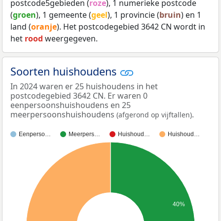
postcode5gebieden (
roze
), 1 numerieke postcode
(
groen
), 1 gemeente (
geel
), 1 provincie (
bruin
) en 1
land (
oranje
). Het postcodegebied 3642 CN wordt in
het
rood
weergegeven.
Soorten huishoudens
In 2024 waren er 25 huishoudens in het
postcodegebied 3642 CN. Er waren 0
eenpersoonshuishoudens en 25
meerpersoonshuishoudens
.
(afgerond op vijftallen)
Eenperso…
Meerpers…
Huishoud…
Huishoud…
40%