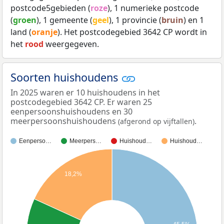
postcode5gebieden (
roze
), 1 numerieke postcode
(
groen
), 1 gemeente (
geel
), 1 provincie (
bruin
) en 1
land (
oranje
). Het postcodegebied 3642 CP wordt in
het
rood
weergegeven.
Soorten huishoudens
In 2025 waren er 10 huishoudens in het
postcodegebied 3642 CP. Er waren 25
eenpersoonshuishoudens en 30
meerpersoonshuishoudens
.
(afgerond op vijftallen)
Eenperso…
Meerpers…
Huishoud…
Huishoud…
18,2%