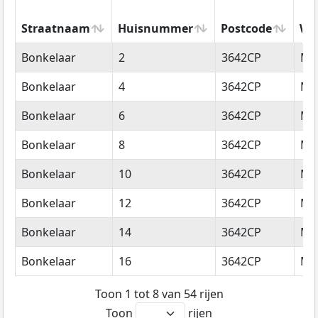
Straatnaam
Huisnummer
Postcode
Wo
Straatnaam
Huisnummer
Postcode
Wo
Bonkelaar
2
3642CP
Mij
Bonkelaar
4
3642CP
Mij
Bonkelaar
6
3642CP
Mij
Bonkelaar
8
3642CP
Mij
Bonkelaar
10
3642CP
Mij
Bonkelaar
12
3642CP
Mij
Bonkelaar
14
3642CP
Mij
Bonkelaar
16
3642CP
Mij
Toon 1 tot 8 van 54 rijen
Toon
rijen