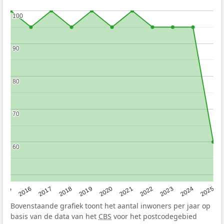
100
100
90
90
80
80
70
70
60
60
2015
2016
2017
2018
2019
2020
2021
2022
2023
2024
2025
Bovenstaande grafiek toont het aantal inwoners per jaar op
basis van de data van het
CBS
voor het postcodegebied