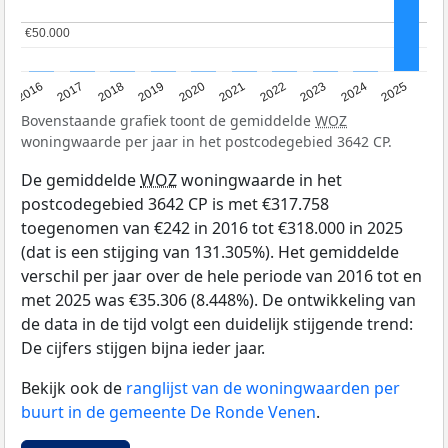
€50.000
€50.000
2016
2017
2018
2019
2020
2021
2022
2023
2024
2025
Bovenstaande grafiek toont de gemiddelde
WOZ
woningwaarde per jaar in het postcodegebied 3642 CP.
De gemiddelde
WOZ
woningwaarde in het
postcodegebied 3642 CP is met €317.758
toegenomen van €242 in 2016 tot €318.000 in 2025
(dat is een stijging van 131.305%). Het gemiddelde
verschil per jaar over de hele periode van 2016 tot en
met 2025 was €35.306 (8.448%). De ontwikkeling van
de data in de tijd volgt een duidelijk stijgende trend:
De cijfers stijgen bijna ieder jaar.
Bekijk ook de
ranglijst van de woningwaarden per
buurt in de gemeente De Ronde Venen
.