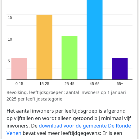
15
15
10
10
5
5
0-15
15-25
25-45
45-65
65+
Bevolking, leeftijdsgroepen: aantal inwoners op 1 januari
2025 per leeftijdscategorie.
Het aantal inwoners per leeftijdsgroep is afgerond
op vijftallen en wordt alleen getoond bij minimaal vijf
inwoners. De
download voor de gemeente De Ronde
Venen
bevat veel meer leeftijdgegevens: Er is een