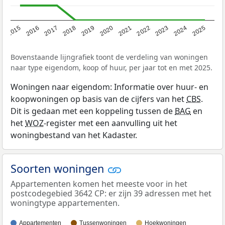
2019
2022
2025
2017
2020
2023
2015
2018
2021
2024
2016
Bovenstaande lijngrafiek toont de verdeling van woningen
naar type eigendom, koop of huur, per jaar tot en met 2025.
Woningen naar eigendom: Informatie over huur- en
koopwoningen op basis van de cijfers van het
CBS
.
Dit is gedaan met een koppeling tussen de
BAG
en
het
WOZ
-register met een aanvulling uit het
woningbestand van het Kadaster.
Soorten woningen
Appartementen komen het meeste voor in het
postcodegebied 3642 CP: er zijn 39 adressen met het
woningtype appartementen.
Appartementen
Tussenwoningen
Hoekwoningen