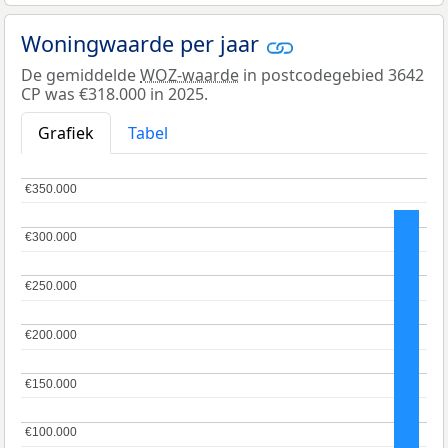
Woningwaarde per jaar
De gemiddelde
WOZ-waarde
in postcodegebied 3642
CP was €318.000 in 2025.
Grafiek
Tabel
€350.000
€350.000
€300.000
€300.000
€250.000
€250.000
€200.000
€200.000
€150.000
€150.000
€100.000
€100.000