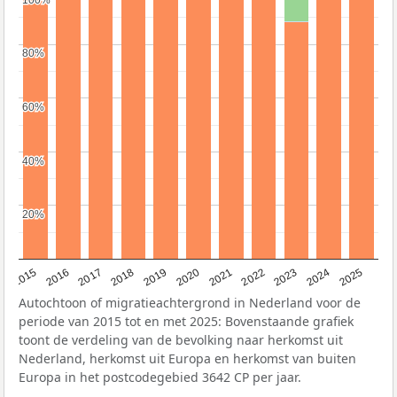
80%
80%
60%
60%
40%
40%
20%
20%
2019
2022
2017
2025
2020
2015
2023
2018
2021
2016
2024
Autochtoon of migratieachtergrond in Nederland voor de
periode van 2015 tot en met 2025: Bovenstaande grafiek
toont de verdeling van de bevolking naar herkomst uit
Nederland, herkomst uit Europa en herkomst van buiten
Europa in het postcodegebied 3642 CP per jaar.