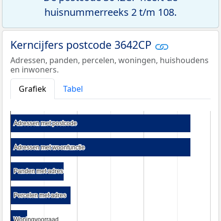
huisnummerreeks 2 t/m 108.
Kerncijfers postcode 3642CP
Adressen, panden, percelen, woningen, huishoudens
en inwoners.
Grafiek
Tabel
Adressen met postcode
Adressen met postcode
Adressen met woonfunctie
Adressen met woonfunctie
Panden met adres
Panden met adres
Percelen met adres
Percelen met adres
Woningvoorraad
Woningvoorraad