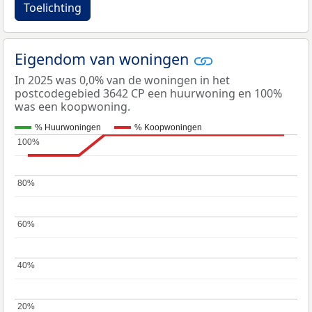
Toelichting
Eigendom van woningen
In 2025 was 0,0% van de woningen in het
postcodegebied 3642 CP een huurwoning en 100%
was een koopwoning.
% Huurwoningen
% Koopwoningen
100%
100%
80%
80%
60%
60%
40%
40%
20%
20%