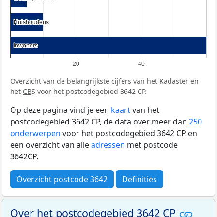
Huishoudens
Huishoudens
Inwoners
Inwoners
20
40
Overzicht van de belangrijkste cijfers van het Kadaster en
het
CBS
voor het postcodegebied 3642 CP.
Op deze pagina vind je een
kaart
van het
postcodegebied 3642 CP, de data over meer dan
250
onderwerpen
voor het postcodegebied 3642 CP en
een overzicht van alle
adressen
met postcode
3642CP.
Overzicht postcode 3642
Definities
Over het postcodegebied 3642 CP