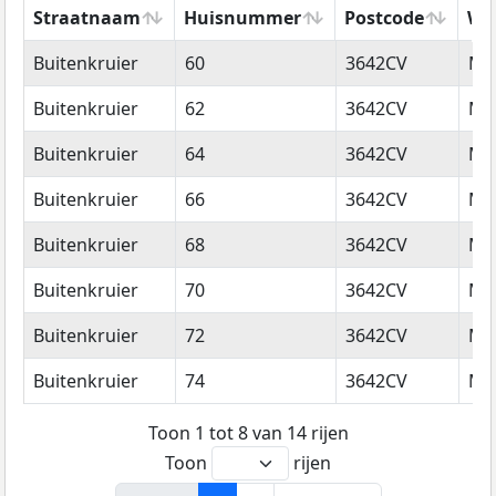
Straatnaam
Huisnummer
Postcode
Wo
Straatnaam
Huisnummer
Postcode
Wo
Buitenkruier
60
3642CV
Mij
Buitenkruier
62
3642CV
Mij
Buitenkruier
64
3642CV
Mij
Buitenkruier
66
3642CV
Mij
Buitenkruier
68
3642CV
Mij
Buitenkruier
70
3642CV
Mij
Buitenkruier
72
3642CV
Mij
Buitenkruier
74
3642CV
Mij
Toon 1 tot 8 van 14 rijen
Toon
rijen