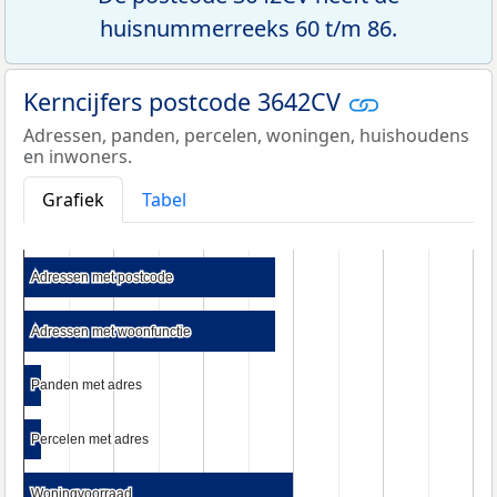
huisnummerreeks 60 t/m 86.
Kerncijfers postcode 3642CV
Adressen, panden, percelen, woningen, huishoudens
en inwoners.
Grafiek
Tabel
Adressen met postcode
Adressen met postcode
Adressen met woonfunctie
Adressen met woonfunctie
Panden met adres
Panden met adres
Percelen met adres
Percelen met adres
Woningvoorraad
Woningvoorraad