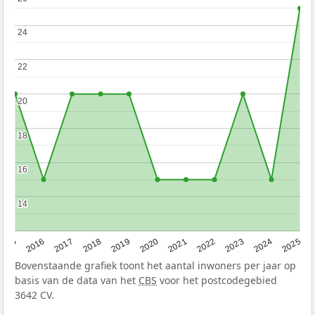
24
24
22
22
20
20
18
18
16
16
14
14
2015
2016
2017
2018
2019
2020
2021
2022
2023
2024
2025
Bovenstaande grafiek toont het aantal inwoners per jaar op
basis van de data van het
CBS
voor het postcodegebied
3642 CV.