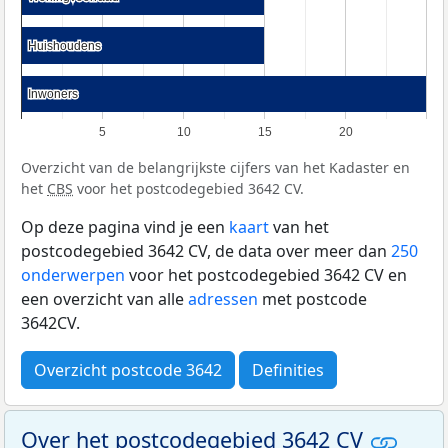
Huishoudens
Huishoudens
Inwoners
Inwoners
5
10
15
20
Overzicht van de belangrijkste cijfers van het Kadaster en
het
CBS
voor het postcodegebied 3642 CV.
Op deze pagina vind je een
kaart
van het
postcodegebied 3642 CV, de data over meer dan
250
onderwerpen
voor het postcodegebied 3642 CV en
een overzicht van alle
adressen
met postcode
3642CV.
Overzicht postcode 3642
Definities
Over het postcodegebied 3642 CV