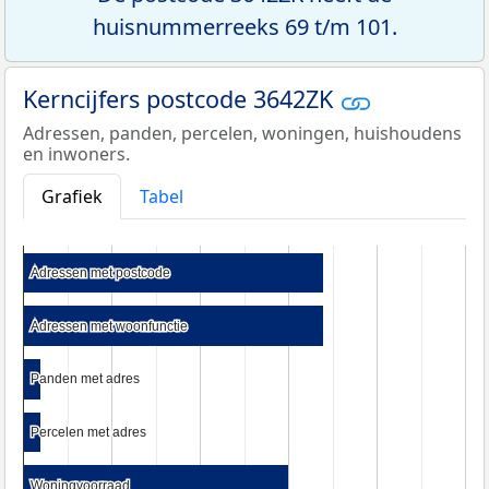
huisnummerreeks 69 t/m 101.
Kerncijfers postcode 3642ZK
Adressen, panden, percelen, woningen, huishoudens
en inwoners.
Grafiek
Tabel
Adressen met postcode
Adressen met postcode
Adressen met woonfunctie
Adressen met woonfunctie
Panden met adres
Panden met adres
Percelen met adres
Percelen met adres
Woningvoorraad
Woningvoorraad