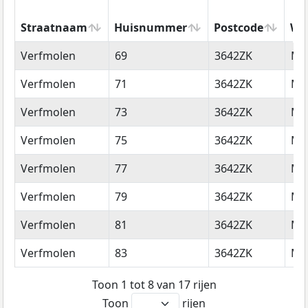
Straatnaam
Huisnummer
Postcode
Wo
Straatnaam
Huisnummer
Postcode
Wo
Verfmolen
69
3642ZK
Mij
Verfmolen
71
3642ZK
Mij
Verfmolen
73
3642ZK
Mij
Verfmolen
75
3642ZK
Mij
Verfmolen
77
3642ZK
Mij
Verfmolen
79
3642ZK
Mij
Verfmolen
81
3642ZK
Mij
Verfmolen
83
3642ZK
Mij
Toon 1 tot 8 van 17 rijen
Toon
rijen