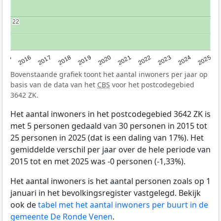
22
22
2015
2016
2017
2018
2019
2020
2021
2022
2023
2024
2025
Bovenstaande grafiek toont het aantal inwoners per jaar op
basis van de data van het
CBS
voor het postcodegebied
3642 ZK.
Het aantal inwoners in het postcodegebied 3642 ZK is
met 5 personen gedaald van 30 personen in 2015 tot
25 personen in 2025 (dat is een daling van 17%). Het
gemiddelde verschil per jaar over de hele periode van
2015 tot en met 2025 was -0 personen (-1,33%).
Het aantal inwoners is het aantal personen zoals op 1
januari in het bevolkingsregister vastgelegd. Bekijk
ook de
tabel met het aantal inwoners per buurt in de
gemeente De Ronde Venen
.