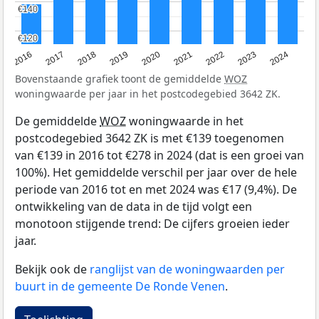
€140
€140
€120
€120
2016
2017
2018
2019
2020
2021
2022
2023
2024
Bovenstaande grafiek toont de gemiddelde
WOZ
woningwaarde per jaar in het postcodegebied 3642 ZK.
De gemiddelde
WOZ
woningwaarde in het
postcodegebied 3642 ZK is met €139 toegenomen
van €139 in 2016 tot €278 in 2024 (dat is een groei van
100%). Het gemiddelde verschil per jaar over de hele
periode van 2016 tot en met 2024 was €17 (9,4%). De
ontwikkeling van de data in de tijd volgt een
monotoon stijgende trend: De cijfers groeien ieder
jaar.
Bekijk ook de
ranglijst van de woningwaarden per
buurt in de gemeente De Ronde Venen
.