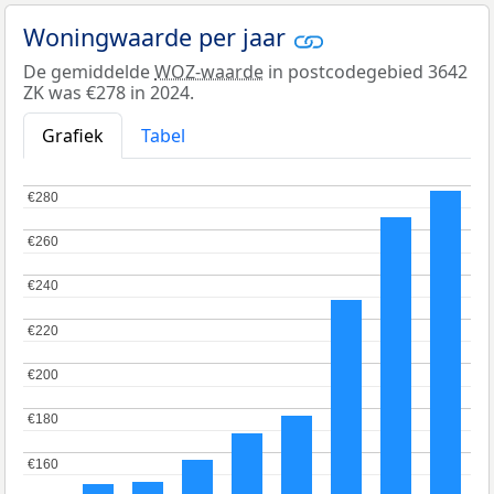
Woningwaarde per jaar
De gemiddelde
WOZ-waarde
in postcodegebied 3642
ZK was €278 in 2024.
Grafiek
Tabel
€280
€280
€260
€260
€240
€240
€220
€220
€200
€200
€180
€180
€160
€160