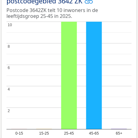
postcodegebied 3642 ZK
Postcode 3642ZK telt 10 inwoners in de
leeftijdsgroep 25-45 in 2025.
10
10
8
8
6
6
4
4
2
2
0-15
15-25
25-45
45-65
65+