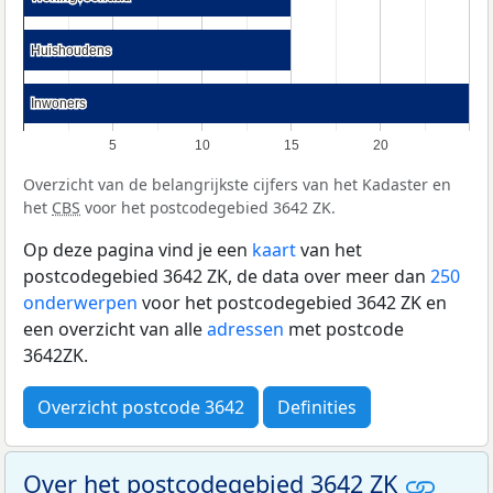
Huishoudens
Huishoudens
Inwoners
Inwoners
5
10
15
20
Overzicht van de belangrijkste cijfers van het Kadaster en
het
CBS
voor het postcodegebied 3642 ZK.
Op deze pagina vind je een
kaart
van het
postcodegebied 3642 ZK, de data over meer dan
250
onderwerpen
voor het postcodegebied 3642 ZK en
een overzicht van alle
adressen
met postcode
3642ZK.
Overzicht postcode 3642
Definities
Over het postcodegebied 3642 ZK