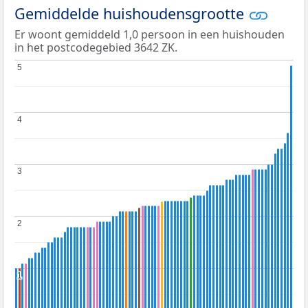
Gemiddelde huishoudensgrootte
Er woont gemiddeld 1,0 persoon in een huishouden
in het postcodegebied 3642 ZK.
5
5
4
4
3
3
2
2
1
1