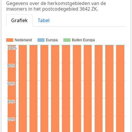
Gegevens over de herkomstgebieden van de
inwoners in het postcodegebied 3642 ZK.
Grafiek
Tabel
Nederland
Europa
Buiten Europa
100%
100%
80%
80%
60%
60%
40%
40%
20%
20%