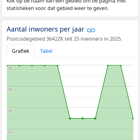
Klik op de naam van een gebied om de pagina met
statistieken voor dat gebied weer te geven.
Aantal inwoners per jaar
Postcodegebied 3642ZK telt 25 inwoners in 2025.
Grafiek
Tabel
30
30
28
28
26
26
24
24