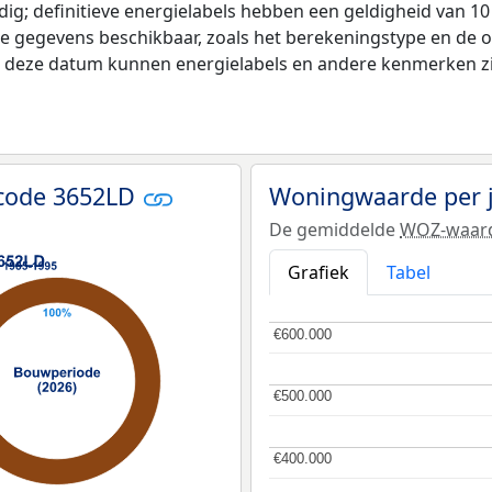
ldig; definitieve energielabels hebben een geldigheid van 1
de gegevens beschikbaar, zoals het berekeningstype en de
na deze datum kunnen energielabels en andere kenmerken zij
tcode 3652LD
Woningwaarde per 
De gemiddelde
WOZ-waar
Grafiek
Tabel
€600.000
€600.000
€500.000
€500.000
€400.000
€400.000