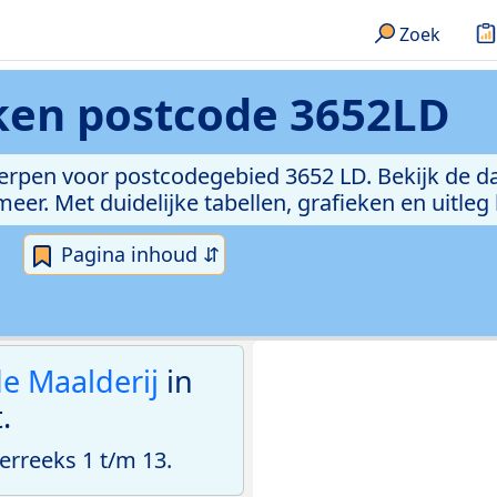
Zoek
eken
postcode 3652LD
erpen voor postcodegebied 3652 LD. Bekijk de da
er. Met duidelijke tabellen, grafieken en uitleg
Pagina inhoud ⇵
de Maalderij
in
.
rreeks 1 t/m 13.