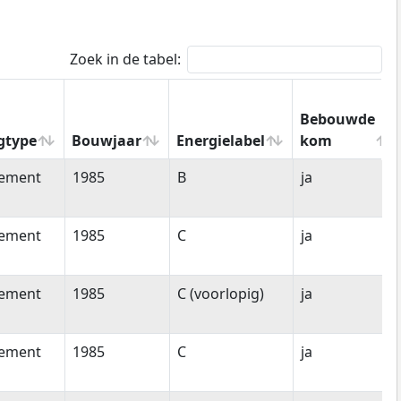
Zoek in de tabel:
Bebouwde
gtype
Bouwjaar
Energielabel
kom
gtype
Bouwjaar
Energielabel
Bebouwde
tement
1985
B
ja
kom
tement
1985
C
ja
tement
1985
C (voorlopig)
ja
tement
1985
C
ja