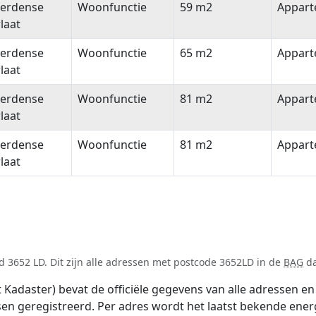
erdense
Woonfunctie
59 m2
Appar
laat
erdense
Woonfunctie
65 m2
Appar
laat
erdense
Woonfunctie
81 m2
Appar
laat
erdense
Woonfunctie
81 m2
Appar
laat
 3652 LD. Dit zijn alle adressen met postcode 3652LD in de
BAG
da
adaster) bevat de officiële gegevens van alle adressen en 
tsen geregistreerd. Per adres wordt het laatst bekende ener