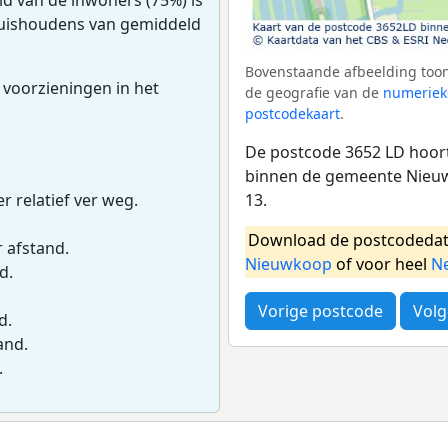
 huishoudens van gemiddeld
Bovenstaande afbeelding toon
 voorzieningen in het
de geografie van de
numeriek
postcodekaart
.
De postcode 3652 LD hoort
binnen de gemeente Nieuw
.
13.
r relatief ver weg.
Download de postcodedat
r afstand.
Nieuwkoop
of voor heel
N
d.
Vorige postcode
Volg
d.
and.
.