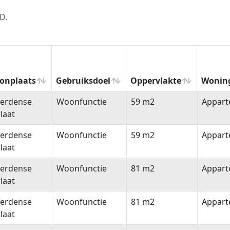
D.
onplaats
Gebruiksdoel
Oppervlakte
Wonin
onplaats
Gebruiksdoel
Oppervlakte
Wonin
erdense
Woonfunctie
59 m2
Appar
laat
erdense
Woonfunctie
59 m2
Appar
laat
erdense
Woonfunctie
81 m2
Appar
laat
erdense
Woonfunctie
81 m2
Appar
laat