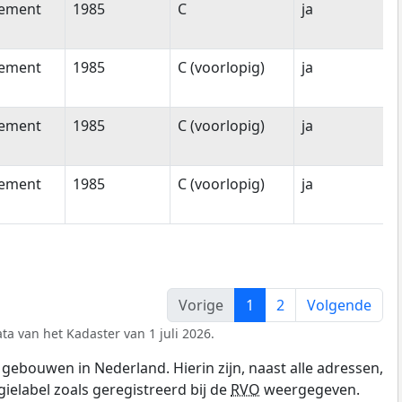
tement
1985
C
ja
tement
1985
C (voorlopig)
ja
tement
1985
C (voorlopig)
ja
tement
1985
C (voorlopig)
ja
Vorige
1
2
Volgende
ta van het Kadaster van 1 juli 2026.
gebouwen in Nederland. Hierin zijn, naast alle adressen,
gielabel zoals geregistreerd bij de
RVO
weergegeven.