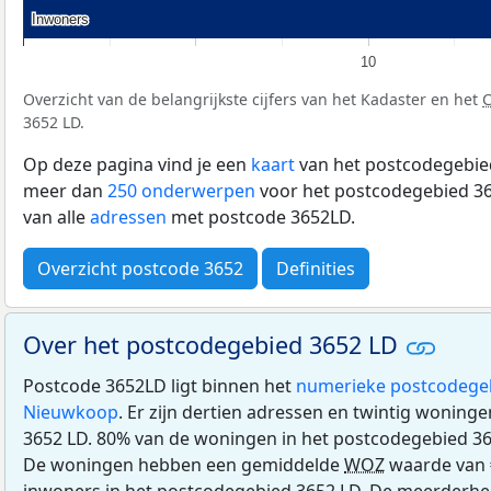
Inwoners
Inwoners
10
Overzicht van de belangrijkste cijfers van het Kadaster en het
3652 LD.
Op deze pagina vind je een
kaart
van het postcodegebied
meer dan
250 onderwerpen
voor het postcodegebied 36
van alle
adressen
met postcode 3652LD.
Overzicht postcode 3652
Definities
Over het postcodegebied 3652 LD
Postcode 3652LD ligt binnen het
numerieke postcodege
Nieuwkoop
. Er zijn dertien adressen en twintig woning
3652 LD. 80% van de woningen in het postcodegebied 3
De woningen hebben een gemiddelde
WOZ
waarde van 
inwoners in het postcodegebied 3652 LD. De meerderhei