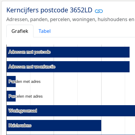
Kerncijfers postcode 3652LD
Adressen, panden, percelen, woningen, huishoudens en
Grafiek
Tabel
Adressen met postcode
Adressen met postcode
Adressen met woonfunctie
Adressen met woonfunctie
Panden met adres
Panden met adres
Percelen met adres
Percelen met adres
Woningvoorraad
Woningvoorraad
Huishoudens
Huishoudens