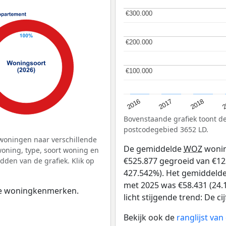
€300.000
€300.000
€200.000
€200.000
€100.000
€100.000
2
2016
2018
2017
Bovenstaande grafiek toont 
postcodegebied 3652 LD.
woningen naar verschillende
De gemiddelde
WOZ
wonin
ning, type, soort woning en
€525.877 gegroeid van €123 
dden van de grafiek. Klik op
427.542%). Het gemiddelde 
met 2025 was €58.431 (24.1
 de woningkenmerken.
licht stijgende trend: De ci
Bekijk ook de
ranglijst va