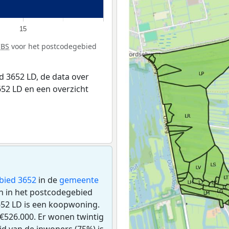
15
CBS
voor het postcodegebied
 3652 LD, de data over
52 LD en een overzicht
bied 3652
in de
gemeente
en in het postcodegebied
652 LD is een koopwoning.
€526.000. Er wonen twintig
d van de inwoners (75%) is