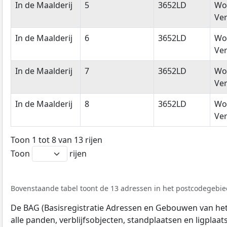
In de Maalderij
5
3652LD
Wo
Ver
In de Maalderij
6
3652LD
Wo
Ver
In de Maalderij
7
3652LD
Wo
Ver
In de Maalderij
8
3652LD
Wo
Ver
Toon 1 tot 8 van 13 rijen
Toon
rijen
Bovenstaande tabel toont de 13 adressen in het postcodegebied
De BAG (Basisregistratie Adressen en Gebouwen van het K
alle panden, verblijfsobjecten, standplaatsen en ligplaa