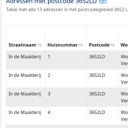
Adressen met postcode 3652LD
Tabel met alle 13 adressen in het postcodegebied 3652 L
Straatnaam
Huisnummer
Postcode
Wo
Straatnaam
Huisnummer
Postcode
Wo
In de Maalderij
1
3652LD
Wo
Ver
In de Maalderij
2
3652LD
Wo
Ver
In de Maalderij
3
3652LD
Wo
Ver
In de Maalderij
4
3652LD
Wo
Ver