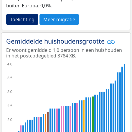
buiten Europa: 0,0%.
Toelichting
Meer migratie
Gemiddelde huishoudensgrootte
Er woont gemiddeld 1,0 persoon in een huishouden
in het postcodegebied 3784 XB.
4,0
4,0
3,5
3,5
3,0
3,0
2,5
2,5
2,0
2,0