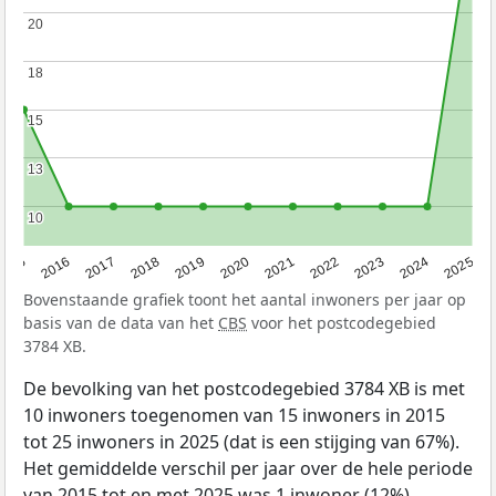
20
20
18
18
15
15
13
13
10
10
2015
2016
2017
2018
2019
2020
2021
2022
2023
2024
2025
Bovenstaande grafiek toont het aantal inwoners per jaar op
basis van de data van het
CBS
voor het postcodegebied
3784 XB.
De bevolking van het postcodegebied 3784 XB is met
10 inwoners toegenomen van 15 inwoners in 2015
tot 25 inwoners in 2025 (dat is een stijging van 67%).
Het gemiddelde verschil per jaar over de hele periode
van 2015 tot en met 2025 was 1 inwoner (12%).