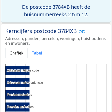
De postcode 3784XB heeft de
huisnummerreeks 2 t/m 12.
Kerncijfers postcode 3784XB
Adressen, panden, percelen, woningen, huishoudens
en inwoners.
Grafiek
Tabel
Adressen met postcode
Adressen met postcode
Adressen met woonfunctie
Adressen met woonfunctie
Panden met adres
Panden met adres
Percelen met adres
Percelen met adres