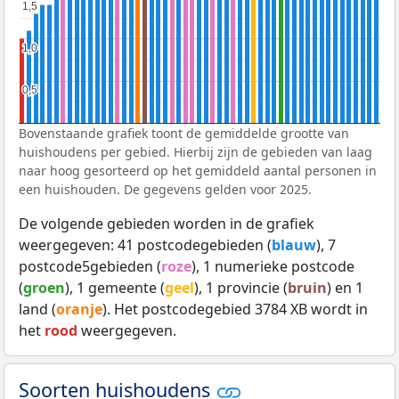
1,5
1,5
1,0
1,0
0,5
0,5
Bovenstaande grafiek toont de gemiddelde grootte van
huishoudens per gebied. Hierbij zijn de gebieden van laag
naar hoog gesorteerd op het gemiddeld aantal personen in
een huishouden. De gegevens gelden voor 2025.
De volgende gebieden worden in de grafiek
weergegeven: 41 postcodegebieden (
blauw
), 7
postcode5gebieden (
roze
), 1 numerieke postcode
(
groen
), 1 gemeente (
geel
), 1 provincie (
bruin
) en 1
land (
oranje
). Het postcodegebied 3784 XB wordt in
het
rood
weergegeven.
Soorten huishoudens