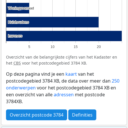
Woningvoorraad
Woningvoorraad
Huishoudens
Huishoudens
Inwoners
Inwoners
5
10
15
20
Overzicht van de belangrijkste cijfers van het Kadaster en
het
CBS
voor het postcodegebied 3784 XB.
Op deze pagina vind je een
kaart
van het
postcodegebied 3784 XB, de data over meer dan
250
onderwerpen
voor het postcodegebied 3784 XB en
een overzicht van alle
adressen
met postcode
3784XB.
Overzicht postcode 3784
Definities