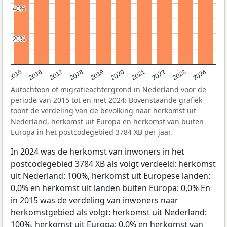
40%
40%
20%
20%
2015
2016
2017
2018
2019
2020
2021
2022
2023
2024
Autochtoon of migratieachtergrond in Nederland voor de
periode van 2015 tot en met 2024: Bovenstaande grafiek
toont de verdeling van de bevolking naar herkomst uit
Nederland, herkomst uit Europa en herkomst van buiten
Europa in het postcodegebied 3784 XB per jaar.
In 2024 was de herkomst van inwoners in het
postcodegebied 3784 XB als volgt verdeeld: herkomst
uit Nederland: 100%, herkomst uit Europese landen:
0,0% en herkomst uit landen buiten Europa: 0,0% En
in 2015 was de verdeling van inwoners naar
herkomstgebied als volgt: herkomst uit Nederland:
100%, herkomst uit Europa: 0,0% en herkomst van