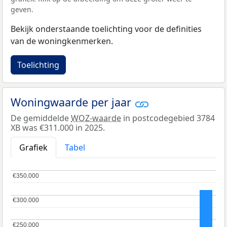
geven.
Bekijk onderstaande toelichting voor de definities
van de woningkenmerken.
Toelichting
Woningwaarde per jaar
De gemiddelde
WOZ-waarde
in postcodegebied 3784
XB was €311.000 in 2025.
Grafiek
Tabel
€350.000
€350.000
€300.000
€300.000
€250.000
€250.000