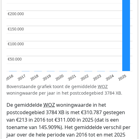
€200.000
€200.000
€150.000
€150.000
€100.000
€100.000
€50.000
€50.000
2016
2017
2018
2019
2020
2021
2022
2023
2024
2025
Bovenstaande grafiek toont de gemiddelde
WOZ
woningwaarde per jaar in het postcodegebied 3784 XB.
De gemiddelde
WOZ
woningwaarde in het
postcodegebied 3784 XB is met €310.787 gestegen
van €213 in 2016 tot €311.000 in 2025 (dat is een
toename van 145.909%). Het gemiddelde verschil per
jaar over de hele periode van 2016 tot en met 2025