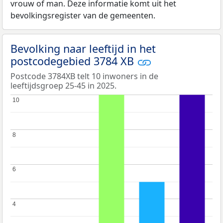
vrouw of man. Deze informatie komt uit het
bevolkingsregister van de gemeenten.
Bevolking naar leeftijd in het
postcodegebied 3784 XB
Postcode 3784XB telt 10 inwoners in de
leeftijdsgroep 25-45 in 2025.
10
10
8
8
6
6
4
4