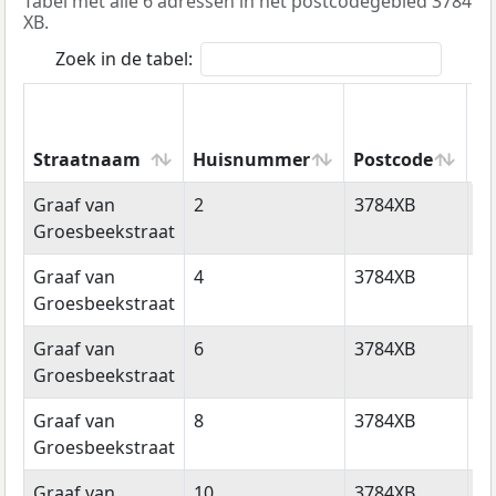
Tabel met alle 6 adressen in het postcodegebied 3784
XB.
Zoek in de tabel:
Straatnaam
Huisnummer
Postcode
W
Straatnaam
Huisnummer
Postcode
W
Graaf van
2
3784XB
T
Groesbeekstraat
Graaf van
4
3784XB
T
Groesbeekstraat
Graaf van
6
3784XB
T
Groesbeekstraat
Graaf van
8
3784XB
T
Groesbeekstraat
Graaf van
10
3784XB
T