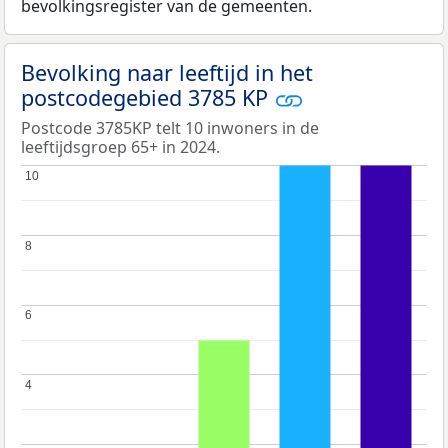
bevolkingsregister van de gemeenten.
Bevolking naar leeftijd in het
postcodegebied 3785 KP
Postcode 3785KP telt 10 inwoners in de
leeftijdsgroep 65+ in 2024.
10
10
8
8
6
6
4
4