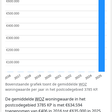
€600.000
€600.000
€500.000
€500.000
€400.000
€400.000
€300.000
€300.000
€200.000
€200.000
€100.000
€100.000
2016
2017
2018
2019
2020
2021
2022
2023
2024
2025
Bovenstaande grafiek toont de gemiddelde
WOZ
woningwaarde per jaar in het postcodegebied 3785 KP.
De gemiddelde
WOZ
woningwaarde in het
postcodegebied 3785 KP is met €634.594
toegenomen van €406 in 2016 tot €635.000 in 2025