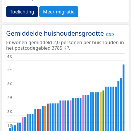
Toelichting
Meer migratie
Gemiddelde huishoudensgrootte
Er wonen gemiddeld 2,0 personen per huishouden in
het postcodegebied 3785 KP.
4,0
4,0
3,5
3,5
3,0
3,0
2,5
2,5
2,0
2,0
1,5
1,5