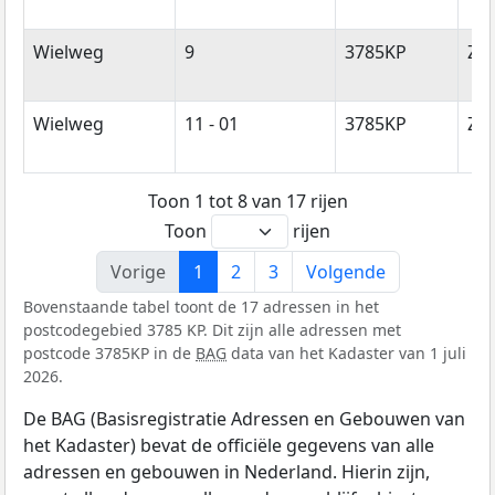
Wielweg
9
3785KP
Zw
Wielweg
11 - 01
3785KP
Zw
Toon 1 tot 8 van 17 rijen
Toon
rijen
Vorige
1
2
3
Volgende
Bovenstaande tabel toont de 17 adressen in het
postcodegebied 3785 KP. Dit zijn alle adressen met
postcode 3785KP in de
BAG
data van het Kadaster van 1 juli
2026.
De BAG (Basisregistratie Adressen en Gebouwen van
het Kadaster) bevat de officiële gegevens van alle
adressen en gebouwen in Nederland. Hierin zijn,