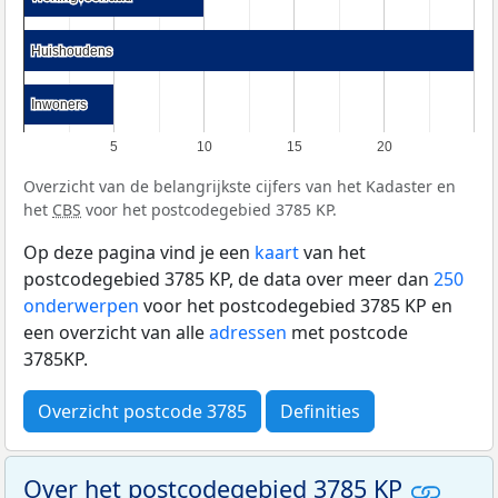
Huishoudens
Huishoudens
Inwoners
Inwoners
5
10
15
20
Overzicht van de belangrijkste cijfers van het Kadaster en
het
CBS
voor het postcodegebied 3785 KP.
Op deze pagina vind je een
kaart
van het
postcodegebied 3785 KP, de data over meer dan
250
onderwerpen
voor het postcodegebied 3785 KP en
een overzicht van alle
adressen
met postcode
3785KP.
Overzicht postcode 3785
Definities
Over het postcodegebied 3785 KP