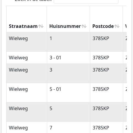
Straatnaam
Huisnummer
Postcode
Wo
Straatnaam
Huisnummer
Postcode
Wo
Wielweg
1
3785KP
Zw
Wielweg
3 - 01
3785KP
Zw
Wielweg
3
3785KP
Zw
Wielweg
5 - 01
3785KP
Zw
Wielweg
5
3785KP
Zw
Wielweg
7
3785KP
Zw