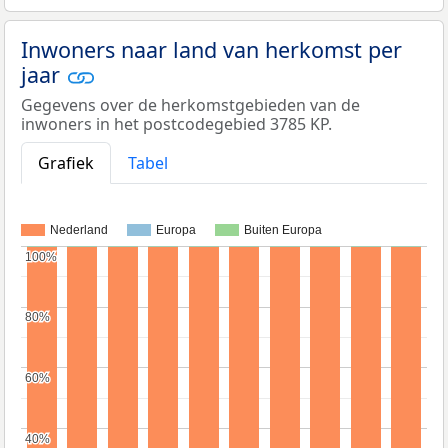
Inwoners naar land van herkomst per
jaar
Gegevens over de herkomstgebieden van de
inwoners in het postcodegebied 3785 KP.
Grafiek
Tabel
Nederland
Europa
Buiten Europa
100%
100%
80%
80%
60%
60%
40%
40%