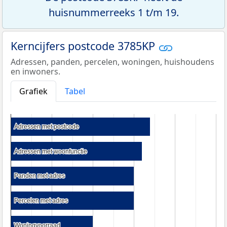
huisnummerreeks 1 t/m 19.
Kerncijfers postcode 3785KP
Adressen, panden, percelen, woningen, huishoudens
en inwoners.
Grafiek
Tabel
Adressen met postcode
Adressen met postcode
Adressen met woonfunctie
Adressen met woonfunctie
Panden met adres
Panden met adres
Percelen met adres
Percelen met adres
Woningvoorraad
Woningvoorraad