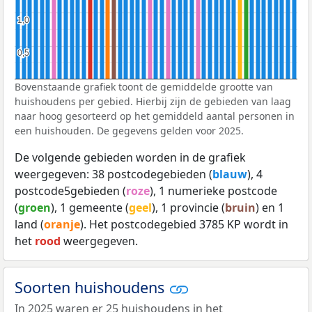
1,0
1,0
0,5
0,5
Bovenstaande grafiek toont de gemiddelde grootte van
huishoudens per gebied. Hierbij zijn de gebieden van laag
naar hoog gesorteerd op het gemiddeld aantal personen in
een huishouden. De gegevens gelden voor 2025.
De volgende gebieden worden in de grafiek
weergegeven: 38 postcodegebieden (
blauw
), 4
postcode5gebieden (
roze
), 1 numerieke postcode
(
groen
), 1 gemeente (
geel
), 1 provincie (
bruin
) en 1
land (
oranje
). Het postcodegebied 3785 KP wordt in
het
rood
weergegeven.
Soorten huishoudens
In 2025 waren er 25 huishoudens in het