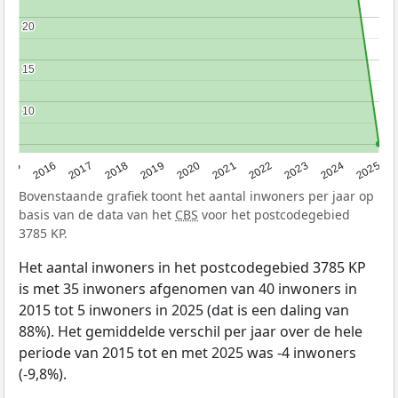
20
20
15
15
10
10
2015
2016
2017
2018
2019
2020
2021
2022
2023
2024
2025
Bovenstaande grafiek toont het aantal inwoners per jaar op
basis van de data van het
CBS
voor het postcodegebied
3785 KP.
Het aantal inwoners in het postcodegebied 3785 KP
is met 35 inwoners afgenomen van 40 inwoners in
2015 tot 5 inwoners in 2025 (dat is een daling van
88%). Het gemiddelde verschil per jaar over de hele
periode van 2015 tot en met 2025 was -4 inwoners
(-9,8%).