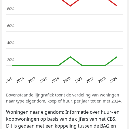
80%
80%
60%
60%
40%
40%
20%
20%
2015
2016
2017
2018
2019
2020
2021
2022
2023
2024
Bovenstaande lijngrafiek toont de verdeling van woningen
naar type eigendom, koop of huur, per jaar tot en met 2024.
Woningen naar eigendom: Informatie over huur- en
koopwoningen op basis van de cijfers van het
CBS
.
Dit is gedaan met een koppeling tussen de
BAG
en