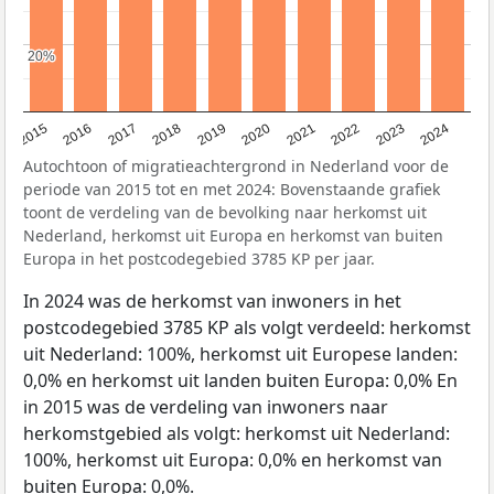
20%
20%
2015
2016
2017
2018
2019
2020
2021
2022
2023
2024
Autochtoon of migratieachtergrond in Nederland voor de
periode van 2015 tot en met 2024: Bovenstaande grafiek
toont de verdeling van de bevolking naar herkomst uit
Nederland, herkomst uit Europa en herkomst van buiten
Europa in het postcodegebied 3785 KP per jaar.
In 2024 was de herkomst van inwoners in het
postcodegebied 3785 KP als volgt verdeeld: herkomst
uit Nederland: 100%, herkomst uit Europese landen:
0,0% en herkomst uit landen buiten Europa: 0,0% En
in 2015 was de verdeling van inwoners naar
herkomstgebied als volgt: herkomst uit Nederland:
100%, herkomst uit Europa: 0,0% en herkomst van
buiten Europa: 0,0%.