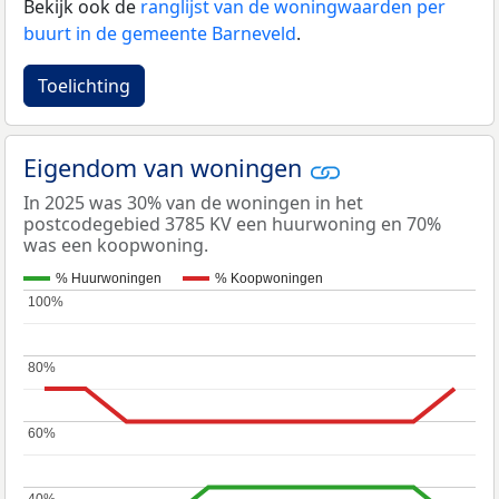
Bekijk ook de
ranglijst van de woningwaarden per
buurt in de gemeente Barneveld
.
Toelichting
Eigendom van woningen
In 2025 was 30% van de woningen in het
postcodegebied 3785 KV een huurwoning en 70%
was een koopwoning.
% Huurwoningen
% Koopwoningen
100%
100%
80%
80%
60%
60%
40%
40%