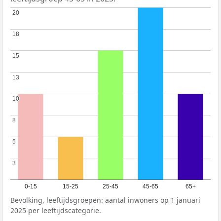
20
20
18
18
15
15
13
13
10
10
8
8
5
5
3
3
0-15
15-25
25-45
45-65
65+
Bevolking, leeftijdsgroepen: aantal inwoners op 1 januari
2025 per leeftijdscategorie.