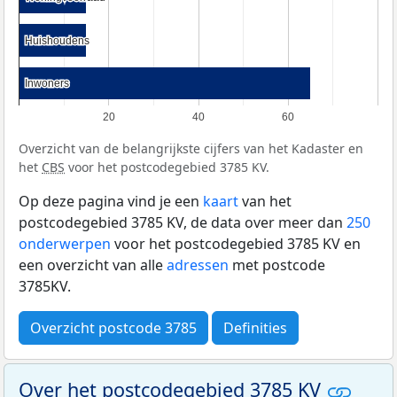
Huishoudens
Huishoudens
Inwoners
Inwoners
20
40
60
Overzicht van de belangrijkste cijfers van het Kadaster en
het
CBS
voor het postcodegebied 3785 KV.
Op deze pagina vind je een
kaart
van het
postcodegebied 3785 KV, de data over meer dan
250
onderwerpen
voor het postcodegebied 3785 KV en
een overzicht van alle
adressen
met postcode
3785KV.
Overzicht postcode 3785
Definities
Over het postcodegebied 3785 KV