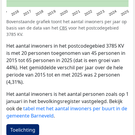
2015
2016
2017
2018
2019
2020
2021
2022
2023
2024
2025
Bovenstaande grafiek toont het aantal inwoners per jaar op
basis van de data van het
CBS
voor het postcodegebied
3785 KV.
Het aantal inwoners in het postcodegebied 3785 KV
is met 20 personen toegenomen van 45 personen in
2015 tot 65 personen in 2025 (dat is een groei van
44%). Het gemiddelde verschil per jaar over de hele
periode van 2015 tot en met 2025 was 2 personen
(4,31%).
Het aantal inwoners is het aantal personen zoals op 1
januari in het bevolkingsregister vastgelegd. Bekijk
ook de
tabel met het aantal inwoners per buurt in de
gemeente Barneveld
.
Toelichting