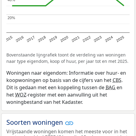
20%
20%
2019
2022
2025
2017
2020
2023
2015
2018
2021
2024
2016
Bovenstaande lijngrafiek toont de verdeling van woningen
naar type eigendom, koop of huur, per jaar tot en met 2025.
Woningen naar eigendom: Informatie over huur- en
koopwoningen op basis van de cijfers van het
CBS
.
Dit is gedaan met een koppeling tussen de
BAG
en
het
WOZ
-register met een aanvulling uit het
woningbestand van het Kadaster.
Soorten woningen
Vrijstaande woningen komen het meeste voor in het