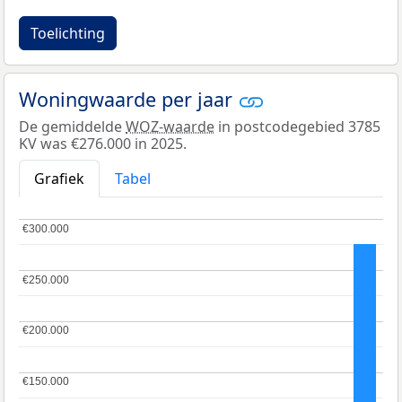
Toelichting
Woningwaarde per jaar
De gemiddelde
WOZ-waarde
in postcodegebied 3785
KV was €276.000 in 2025.
Grafiek
Tabel
€300.000
€300.000
€250.000
€250.000
€200.000
€200.000
€150.000
€150.000