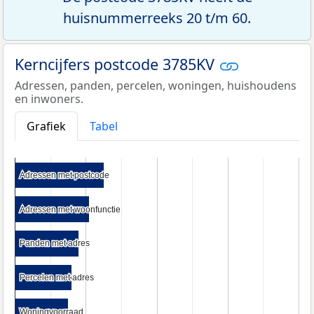
huisnummerreeks 20 t/m 60.
Kerncijfers postcode 3785KV
Adressen, panden, percelen, woningen, huishoudens
en inwoners.
Grafiek
Tabel
Adressen met postcode
Adressen met postcode
Adressen met woonfunctie
Adressen met woonfunctie
Panden met adres
Panden met adres
Percelen met adres
Percelen met adres
Woningvoorraad
Woningvoorraad