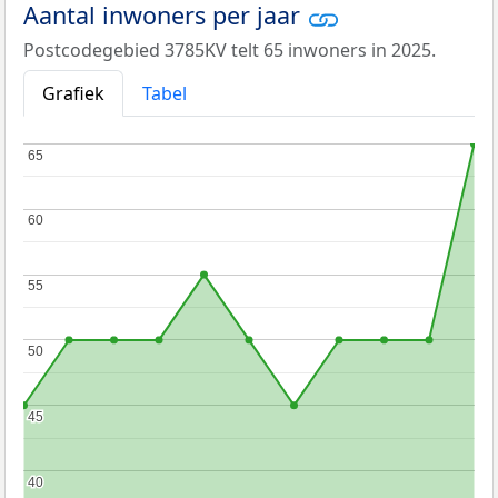
Aantal inwoners per jaar
Postcodegebied 3785KV telt 65 inwoners in 2025.
Grafiek
Tabel
65
65
60
60
55
55
50
50
45
45
40
40