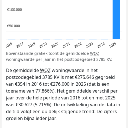
€100.000
€100.000
€50.000
€50.000
2016
2017
2018
2019
2020
2021
2022
2023
2024
2025
Bovenstaande grafiek toont de gemiddelde
WOZ
woningwaarde per jaar in het postcodegebied 3785 KV.
De gemiddelde
WOZ
woningwaarde in het
postcodegebied 3785 KV is met €275.646 gegroeid
van €354 in 2016 tot €276.000 in 2025 (dat is een
toename van 77.866%). Het gemiddelde verschil per
jaar over de hele periode van 2016 tot en met 2025
was €30.627 (5.715%). De ontwikkeling van de data in
de tijd volgt een duidelijk stijgende trend: De cijfers
groeien bijna ieder jaar.