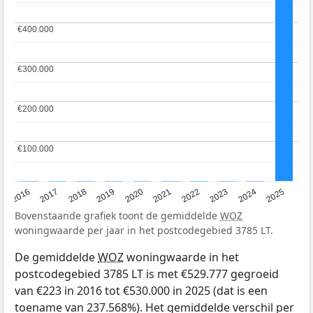
€400.000
€400.000
€300.000
€300.000
€200.000
€200.000
€100.000
€100.000
2016
2017
2018
2019
2020
2021
2022
2023
2024
2025
Bovenstaande grafiek toont de gemiddelde
WOZ
woningwaarde per jaar in het postcodegebied 3785 LT.
De gemiddelde
WOZ
woningwaarde in het
postcodegebied 3785 LT is met €529.777 gegroeid
van €223 in 2016 tot €530.000 in 2025 (dat is een
toename van 237.568%). Het gemiddelde verschil per