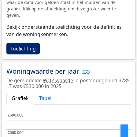
waar de data voor gelden staat in het midden van de
grafiek. Klik op de afbeelding om deze groter weer te
geven.
Bekijk onderstaande toelichting voor de definities
van de woningkenmerken.
Toelichting
Woningwaarde per jaar
De gemiddelde
WOZ-waarde
in postcodegebied 3785
LT was €530.000 in 2025.
Grafiek
Tabel
€600.000
€600.000
€500.000
€500.000