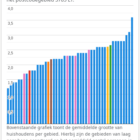
4,0
4,0
3,5
3,5
3,0
3,0
2,5
2,5
2,0
2,0
1,5
1,5
1,0
1,0
0,5
0,5
Bovenstaande grafiek toont de gemiddelde grootte van
huishoudens per gebied. Hierbij zijn de gebieden van laag