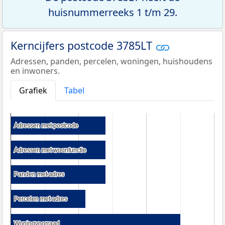
huisnummerreeks 1 t/m 29.
Kerncijfers postcode 3785LT
Adressen, panden, percelen, woningen, huishoudens
en inwoners.
Grafiek
Tabel
Adressen met postcode
Adressen met postcode
Adressen met woonfunctie
Adressen met woonfunctie
Panden met adres
Panden met adres
Percelen met adres
Percelen met adres
Woningvoorraad
Woningvoorraad