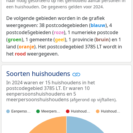
naar hoog gesorteerd op het gemiddeld aantal personen in
een huishouden. De gegevens gelden voor 2024.
De volgende gebieden worden in de grafiek
weergegeven: 38 postcodegebieden (
blauw
), 4
postcode5gebieden (
roze
), 1 numerieke postcode
(
groen
), 1 gemeente (
geel
), 1 provincie (
bruin
) en 1
land (
oranje
). Het postcodegebied 3785 LT wordt in
het
rood
weergegeven.
Soorten huishoudens
In 2024 waren er 15 huishoudens in het
postcodegebied 3785 LT. Er waren 10
eenpersoonshuishoudens en 5
meerpersoonshuishoudens
.
(afgerond op vijftallen)
Eenperso…
Meerpers…
Huishoud…
Huishoud…