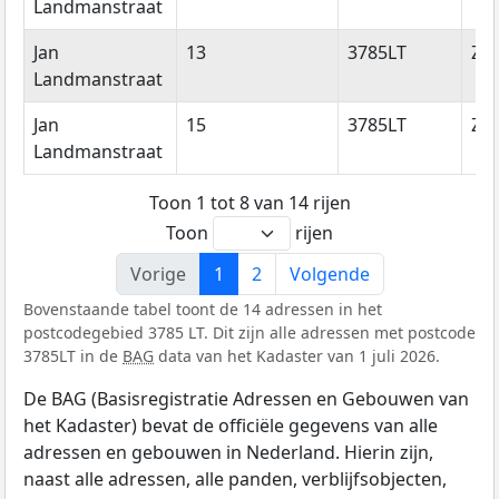
Landmanstraat
Jan
13
3785LT
Zw
Landmanstraat
Jan
15
3785LT
Zw
Landmanstraat
Toon 1 tot 8 van 14 rijen
Toon
rijen
Vorige
1
2
Volgende
Bovenstaande tabel toont de 14 adressen in het
postcodegebied 3785 LT. Dit zijn alle adressen met postcode
3785LT in de
BAG
data van het Kadaster van 1 juli 2026.
De BAG (Basisregistratie Adressen en Gebouwen van
het Kadaster) bevat de officiële gegevens van alle
adressen en gebouwen in Nederland. Hierin zijn,
naast alle adressen, alle panden, verblijfsobjecten,