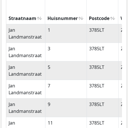
Straatnaam
Huisnummer
Postcode
Wo
Straatnaam
Huisnummer
Postcode
Wo
Jan
1
3785LT
Zw
Landmanstraat
Jan
3
3785LT
Zw
Landmanstraat
Jan
5
3785LT
Zw
Landmanstraat
Jan
7
3785LT
Zw
Landmanstraat
Jan
9
3785LT
Zw
Landmanstraat
Jan
11
3785LT
Zw