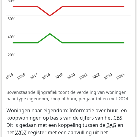
80%
80%
60%
60%
40%
40%
20%
20%
2015
2016
2017
2018
2019
2020
2021
2022
2023
2024
Bovenstaande lijngrafiek toont de verdeling van woningen
naar type eigendom, koop of huur, per jaar tot en met 2024.
Woningen naar eigendom: Informatie over huur- en
koopwoningen op basis van de cijfers van het
CBS
.
Dit is gedaan met een koppeling tussen de
BAG
en
het
WOZ
-register met een aanvulling uit het