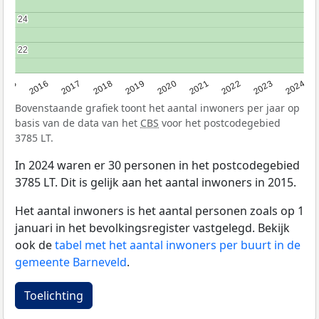
24
24
22
22
2015
2016
2017
2018
2019
2020
2021
2022
2023
2024
Bovenstaande grafiek toont het aantal inwoners per jaar op
basis van de data van het
CBS
voor het postcodegebied
3785 LT.
In 2024 waren er 30 personen in het postcodegebied
3785 LT. Dit is gelijk aan het aantal inwoners in 2015.
Het aantal inwoners is het aantal personen zoals op 1
januari in het bevolkingsregister vastgelegd. Bekijk
ook de
tabel met het aantal inwoners per buurt in de
gemeente Barneveld
.
Toelichting