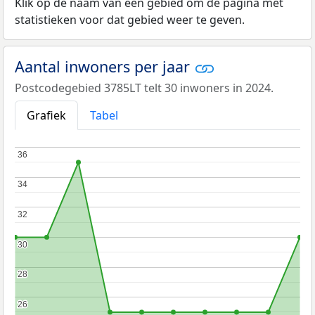
Klik op de naam van een gebied om de pagina met
statistieken voor dat gebied weer te geven.
Aantal inwoners per jaar
Postcodegebied 3785LT telt 30 inwoners in 2024.
Grafiek
Tabel
36
36
34
34
32
32
30
30
28
28
26
26