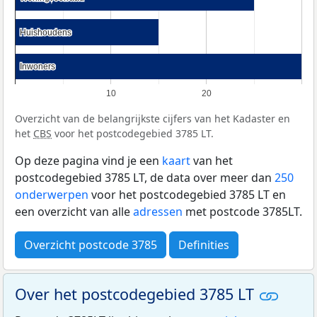
Huishoudens
Huishoudens
Inwoners
Inwoners
10
20
Overzicht van de belangrijkste cijfers van het Kadaster en
het
CBS
voor het postcodegebied 3785 LT.
Op deze pagina vind je een
kaart
van het
postcodegebied 3785 LT, de data over meer dan
250
onderwerpen
voor het postcodegebied 3785 LT en
een overzicht van alle
adressen
met postcode 3785LT.
Overzicht postcode 3785
Definities
Over het postcodegebied 3785 LT