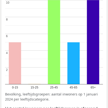
10
10
8
8
6
6
4
4
2
2
0-15
15-25
25-45
45-65
65+
Bevolking, leeftijdsgroepen: aantal inwoners op 1 januari
2024 per leeftijdscategorie.