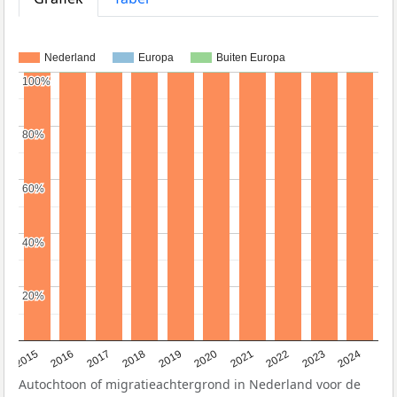
Nederland
Europa
Buiten Europa
100%
100%
80%
80%
60%
60%
40%
40%
20%
20%
2015
2016
2017
2018
2019
2020
2021
2022
2023
2024
Autochtoon of migratieachtergrond in Nederland voor de