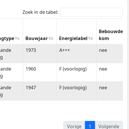
Zoek in de tabel:
Bebouwde
ngtype
Bouwjaar
Energielabel
kom
ngtype
Bouwjaar
Energielabel
Bebouwde
aande
1973
A+++
nee
kom
ng
aande
1960
F (voorlopig)
nee
ng
aande
1947
F (voorlopig)
nee
ng
Vorige
1
Volgende