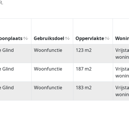
R.
oonplaats
Gebruiksdoel
Oppervlakte
Woni
oonplaats
Gebruiksdoel
Oppervlakte
Woni
 Glind
Woonfunctie
123 m2
Vrijst
woni
 Glind
Woonfunctie
187 m2
Vrijst
woni
 Glind
Woonfunctie
183 m2
Vrijst
woni