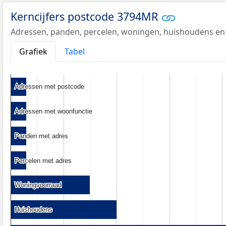
Kerncijfers postcode 3794MR
Adressen, panden, percelen, woningen, huishoudens en
Grafiek
Tabel
Adressen met postcode
Adressen met postcode
Adressen met woonfunctie
Adressen met woonfunctie
Panden met adres
Panden met adres
Percelen met adres
Percelen met adres
Woningvoorraad
Woningvoorraad
Huishoudens
Huishoudens