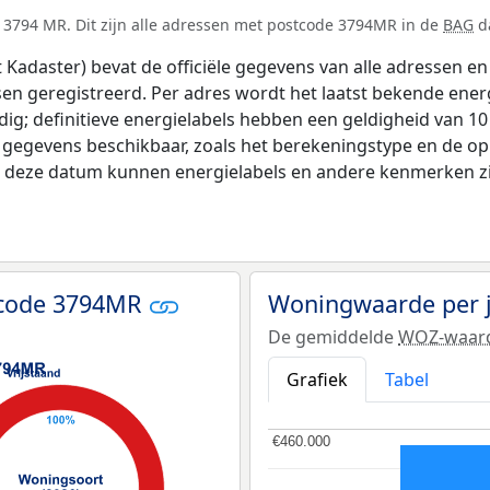
 3794 MR. Dit zijn alle adressen met postcode 3794MR in de
BAG
da
adaster) bevat de officiële gegevens van alle adressen en 
tsen geregistreerd. Per adres wordt het laatst bekende ener
ldig; definitieve energielabels hebben een geldigheid van 1
 gegevens beschikbaar, zoals het berekeningstype en de o
na deze datum kunnen energielabels en andere kenmerken zij
tcode 3794MR
Woningwaarde per 
De gemiddelde
WOZ-waar
Grafiek
Tabel
€460.000
€460.000