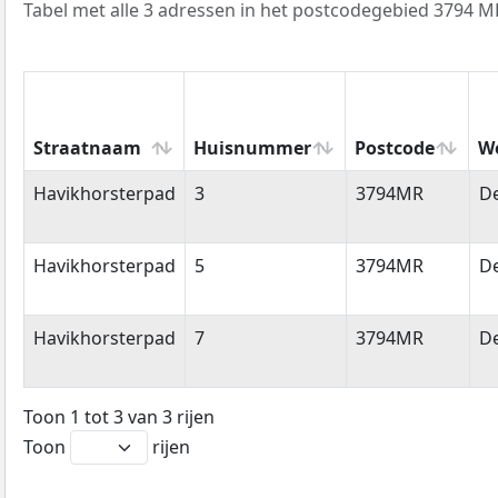
Tabel met alle 3 adressen in het postcodegebied 3794 M
Straatnaam
Huisnummer
Postcode
W
Straatnaam
Huisnummer
Postcode
W
Havikhorsterpad
3
3794MR
De
Havikhorsterpad
5
3794MR
De
Havikhorsterpad
7
3794MR
De
Toon 1 tot 3 van 3 rijen
Toon
rijen