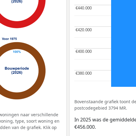
€440.000
€440.000
€420.000
€420.000
€400.000
€400.000
€380.000
€380.000
Bovenstaande grafiek toont 
postcodegebied 3794 MR.
woningen naar verschillende
In 2025 was de gemiddeld
ning, type, soort woning en
€456.000.
dden van de grafiek. Klik op