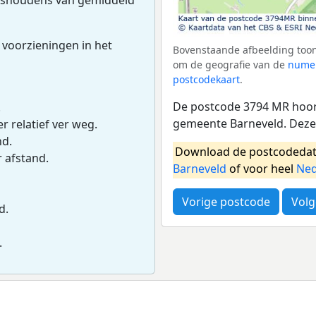
 voorzieningen in het
Bovenstaande afbeelding toon
om de geografie van de
numer
postcodekaart
.
De postcode 3794 MR hoort
.
gemeente Barneveld. Deze
r relatief ver weg.
nd.
Download de postcodedat
r afstand.
Barneveld
of voor heel
Ned
Vorige postcode
Volg
d.
.