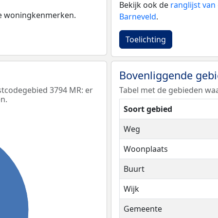
Bekijk ook de
ranglijst va
 de woningkenmerken.
Barneveld
.
Toelichting
Bovenliggende geb
stcodegebied 3794 MR: er
Tabel met de gebieden waa
n.
Soort gebied
Weg
Woonplaats
Buurt
Wijk
Gemeente