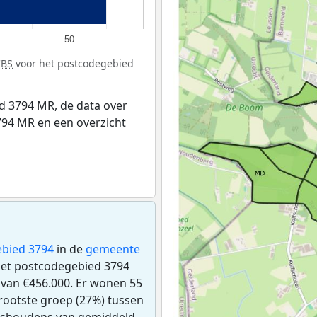
50
CBS
voor het postcodegebied
d 3794 MR, de data over
94 MR en een overzicht
bied 3794
in de
gemeente
n het postcodegebied 3794
van €456.000. Er wonen 55
rootste groep (27%) tussen
huishoudens van gemiddeld