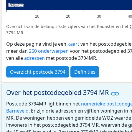
Inwoners
Inwoners
10
20
30
40
Overzicht van de belangrijkste cijfers van het Kadaster en het
3794 MR.
Op deze pagina vind je een
kaart
van het postcodegebie
meer dan
250 onderwerpen
voor het postcodegebied 37
van alle
adressen
met postcode 3794MR.
Overzicht postcode 3794
Definities
Over het postcodegebied 3794 MR
Postcode 3794MR ligt binnen het
numerieke postcodege
Barneveld
. Er zijn drie adressen en vijftien woningen i
MR. De woningen hebben een gemiddelde
WOZ
waarde 
inwoners in het postcodegebied 3794 MR, waarvan de g
de 45 en 65 jaar oud is. Postcode 3794MR telt twintig 