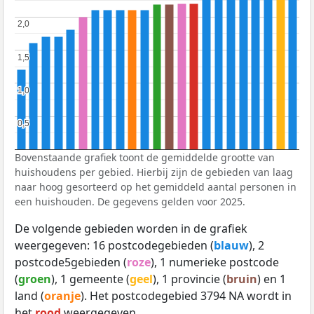
2,0
2,0
1,5
1,5
1,0
1,0
0,5
0,5
Bovenstaande grafiek toont de gemiddelde grootte van
huishoudens per gebied. Hierbij zijn de gebieden van laag
naar hoog gesorteerd op het gemiddeld aantal personen in
een huishouden. De gegevens gelden voor 2025.
De volgende gebieden worden in de grafiek
weergegeven: 16 postcodegebieden (
blauw
), 2
postcode5gebieden (
roze
), 1 numerieke postcode
(
groen
), 1 gemeente (
geel
), 1 provincie (
bruin
) en 1
land (
oranje
). Het postcodegebied 3794 NA wordt in
het
rood
weergegeven.