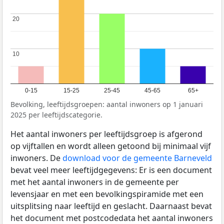
20
20
10
10
0-15
15-25
25-45
45-65
65+
Bevolking, leeftijdsgroepen: aantal inwoners op 1 januari
2025 per leeftijdscategorie.
Het aantal inwoners per leeftijdsgroep is afgerond
op vijftallen en wordt alleen getoond bij minimaal vijf
inwoners. De
download voor de gemeente Barneveld
bevat veel meer leeftijdgegevens: Er is een document
met het aantal inwoners in de gemeente per
levensjaar en met een bevolkingspiramide met een
uitsplitsing naar leeftijd en geslacht. Daarnaast bevat
het document met postcodedata het aantal inwoners