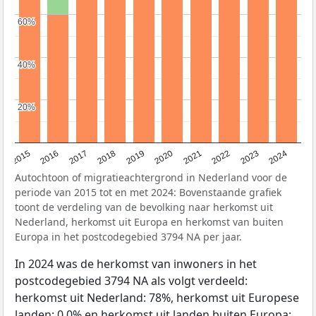
60%
60%
40%
40%
20%
20%
2015
2016
2017
2018
2019
2020
2021
2022
2023
2024
Autochtoon of migratieachtergrond in Nederland voor de
periode van 2015 tot en met 2024: Bovenstaande grafiek
toont de verdeling van de bevolking naar herkomst uit
Nederland, herkomst uit Europa en herkomst van buiten
Europa in het postcodegebied 3794 NA per jaar.
In 2024 was de herkomst van inwoners in het
postcodegebied 3794 NA als volgt verdeeld:
herkomst uit Nederland: 78%, herkomst uit Europese
landen: 0,0% en herkomst uit landen buiten Europa: