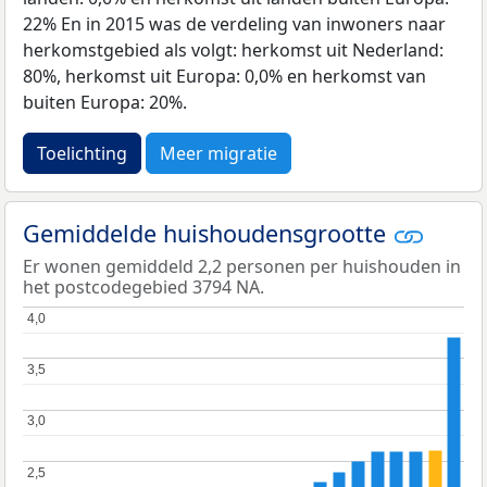
22% En in 2015 was de verdeling van inwoners naar
herkomstgebied als volgt: herkomst uit Nederland:
80%, herkomst uit Europa: 0,0% en herkomst van
buiten Europa: 20%.
Toelichting
Meer migratie
Gemiddelde huishoudensgrootte
Er wonen gemiddeld 2,2 personen per huishouden in
het postcodegebied 3794 NA.
4,0
4,0
3,5
3,5
3,0
3,0
2,5
2,5