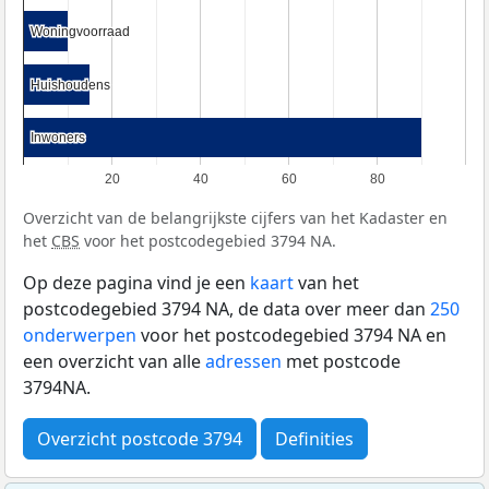
Woningvoorraad
Woningvoorraad
Huishoudens
Huishoudens
Inwoners
Inwoners
20
40
60
80
Overzicht van de belangrijkste cijfers van het Kadaster en
het
CBS
voor het postcodegebied 3794 NA.
Op deze pagina vind je een
kaart
van het
postcodegebied 3794 NA, de data over meer dan
250
onderwerpen
voor het postcodegebied 3794 NA en
een overzicht van alle
adressen
met postcode
3794NA.
Overzicht postcode 3794
Definities