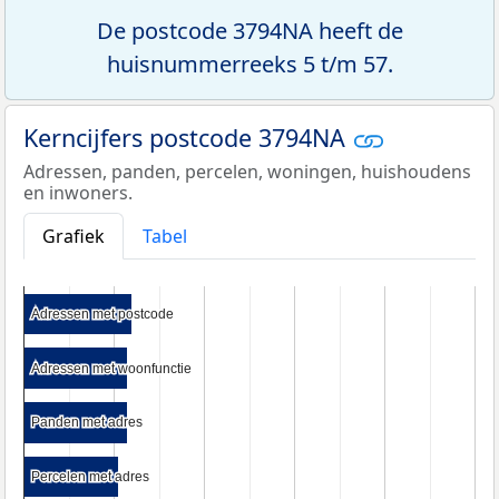
De postcode 3794NA heeft de
huisnummerreeks 5 t/m 57.
Kerncijfers postcode 3794NA
Adressen, panden, percelen, woningen, huishoudens
en inwoners.
Grafiek
Tabel
Adressen met postcode
Adressen met postcode
Adressen met woonfunctie
Adressen met woonfunctie
Panden met adres
Panden met adres
Percelen met adres
Percelen met adres