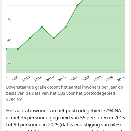
70
70
60
60
50
50
2015
2016
2017
2018
2019
2020
2021
2022
2023
2024
2025
Bovenstaande grafiek toont het aantal inwoners per jaar op
basis van de data van het
CBS
voor het postcodegebied
3794 NA.
Het aantal inwoners in het postcodegebied 3794 NA
is met 35 personen gegroeid van 55 personen in 2015
tot 90 personen in 2025 (dat is een stijging van 64%).