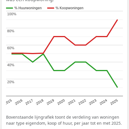
% Huurwoningen
% Koopwoningen
100%
100%
80%
80%
60%
60%
40%
40%
20%
20%
2019
2022
2025
2017
2020
2023
2015
2018
2021
2024
2016
Bovenstaande lijngrafiek toont de verdeling van woningen
naar type eigendom, koop of huur, per jaar tot en met 2025.