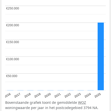
€250.000
€250.000
€200.000
€200.000
€150.000
€150.000
€100.000
€100.000
€50.000
€50.000
2016
2017
2018
2019
2020
2021
2022
2023
2024
2025
Bovenstaande grafiek toont de gemiddelde
WOZ
woningwaarde per jaar in het postcodegebied 3794 NA.