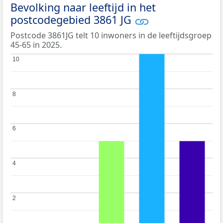
Bevolking naar leeftijd in het
postcodegebied 3861 JG
Postcode 3861JG telt 10 inwoners in de leeftijdsgroep
45-65 in 2025.
10
10
8
8
6
6
4
4
2
2