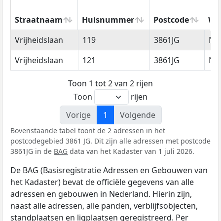
Straatnaam
Huisnummer
Postcode
Wo
Straatnaam
Huisnummer
Postcode
Wo
Vrijheidslaan
119
3861JG
Nij
Vrijheidslaan
121
3861JG
Nij
Toon 1 tot 2 van 2 rijen
Toon
rijen
Vorige
1
Volgende
Bovenstaande tabel toont de 2 adressen in het
postcodegebied 3861 JG. Dit zijn alle adressen met postcode
3861JG in de
BAG
data van het Kadaster van 1 juli 2026.
De BAG (Basisregistratie Adressen en Gebouwen van
het Kadaster) bevat de officiële gegevens van alle
adressen en gebouwen in Nederland. Hierin zijn,
naast alle adressen, alle panden, verblijfsobjecten,
standplaatsen en ligplaatsen geregistreerd. Per