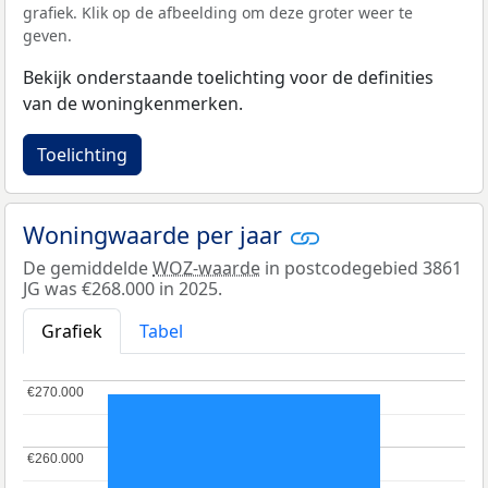
grafiek. Klik op de afbeelding om deze groter weer te
geven.
Bekijk onderstaande toelichting voor de definities
van de woningkenmerken.
Toelichting
Woningwaarde per jaar
De gemiddelde
WOZ-waarde
in postcodegebied 3861
JG was €268.000 in 2025.
Grafiek
Tabel
€270.000
€270.000
€260.000
€260.000