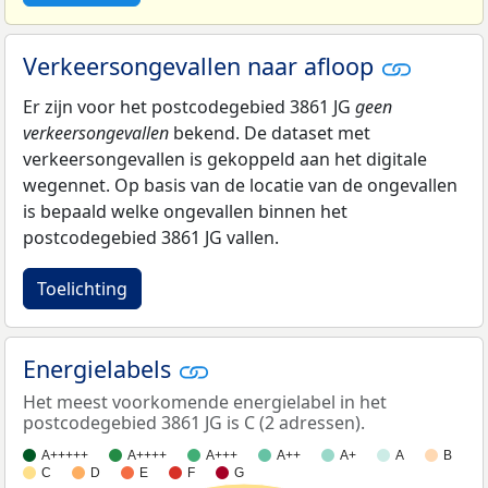
Verkeersongevallen naar afloop
Er zijn voor het postcodegebied 3861 JG
geen
verkeersongevallen
bekend. De dataset met
verkeersongevallen is gekoppeld aan het digitale
wegennet. Op basis van de locatie van de ongevallen
is bepaald welke ongevallen binnen het
postcodegebied 3861 JG vallen.
Toelichting
Energielabels
Het meest voorkomende energielabel in het
postcodegebied 3861 JG is C (2 adressen).
A+++++
A++++
A+++
A++
A+
A
B
C
D
E
F
G