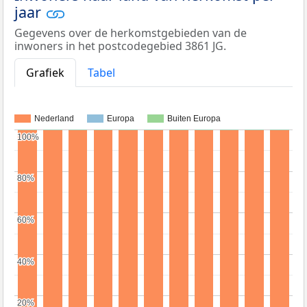
jaar
Gegevens over de herkomstgebieden van de
inwoners in het postcodegebied 3861 JG.
Grafiek
Tabel
Nederland
Europa
Buiten Europa
100%
100%
80%
80%
60%
60%
40%
40%
20%
20%