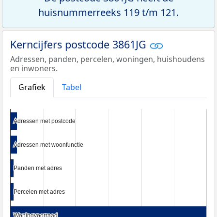
huisnummerreeks 119 t/m 121.
Kerncijfers postcode 3861JG
Adressen, panden, percelen, woningen, huishoudens
en inwoners.
Grafiek
Tabel
Adressen met postcode
Adressen met postcode
Adressen met woonfunctie
Adressen met woonfunctie
Panden met adres
Panden met adres
Percelen met adres
Percelen met adres
Woningvoorraad
Woningvoorraad