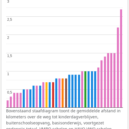
3
3
2,5
2,5
2
2
1,5
1,5
1
1
0,5
0,5
Bovenstaand staafdiagram toont de gemiddelde afstand in
kilometers over de weg tot kinderdagverblijven,
buitenschoolseopvang, basisonderwijs, voortgezet
onderwijs totaal,
VMBO
scholen en
HAVO
VWO
scholen.