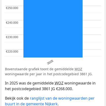
€250.000
€250.000
€240.000
€240.000
€230.000
€230.000
€220.000
€220.000
2025
Bovenstaande grafiek toont de gemiddelde
WOZ
woningwaarde per jaar in het postcodegebied 3861 JG.
In 2025 was de gemiddelde
WOZ
woningwaarde in
het postcodegebied 3861 JG €268.000.
Bekijk ook de
ranglijst van de woningwaarden per
buurt in de gemeente Nijkerk
.