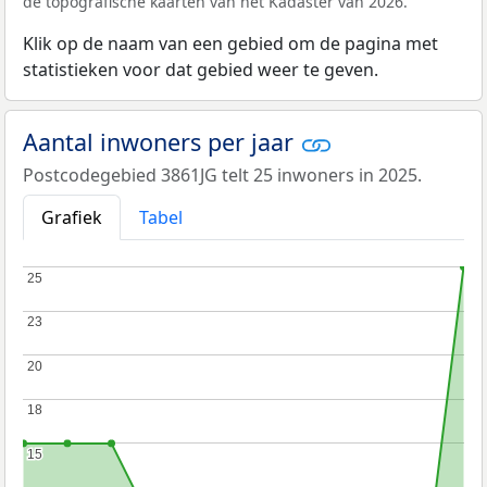
de topografische kaarten van het Kadaster van 2026.
Klik op de naam van een gebied om de pagina met
statistieken voor dat gebied weer te geven.
Aantal inwoners per jaar
Postcodegebied 3861JG telt 25 inwoners in 2025.
Grafiek
Tabel
25
25
23
23
20
20
18
18
15
15