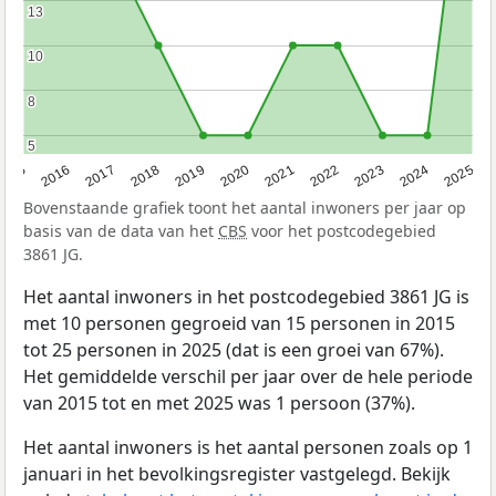
13
13
10
10
8
8
5
5
2015
2016
2017
2018
2019
2020
2021
2022
2023
2024
2025
Bovenstaande grafiek toont het aantal inwoners per jaar op
basis van de data van het
CBS
voor het postcodegebied
3861 JG.
Het aantal inwoners in het postcodegebied 3861 JG is
met 10 personen gegroeid van 15 personen in 2015
tot 25 personen in 2025 (dat is een groei van 67%).
Het gemiddelde verschil per jaar over de hele periode
van 2015 tot en met 2025 was 1 persoon (37%).
Het aantal inwoners is het aantal personen zoals op 1
januari in het bevolkingsregister vastgelegd. Bekijk