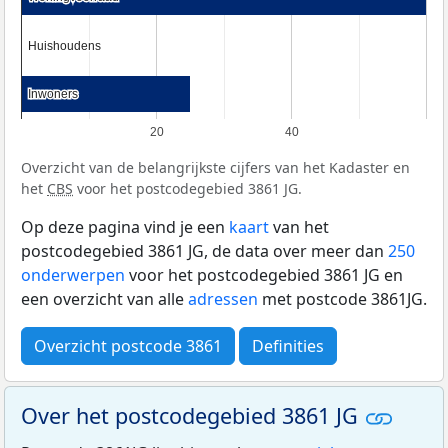
Huishoudens
Huishoudens
Inwoners
Inwoners
20
40
Overzicht van de belangrijkste cijfers van het Kadaster en
het
CBS
voor het postcodegebied 3861 JG.
Op deze pagina vind je een
kaart
van het
postcodegebied 3861 JG, de data over meer dan
250
onderwerpen
voor het postcodegebied 3861 JG en
een overzicht van alle
adressen
met postcode 3861JG.
Overzicht postcode 3861
Definities
Over het postcodegebied 3861 JG