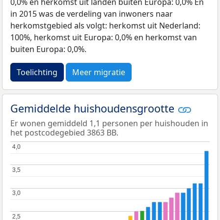
0,0% en herkomst uit landen buiten Europa: 0,0% En
in 2015 was de verdeling van inwoners naar
herkomstgebied als volgt: herkomst uit Nederland:
100%, herkomst uit Europa: 0,0% en herkomst van
buiten Europa: 0,0%.
Toelichting
Meer migratie
Gemiddelde huishoudensgrootte
Er wonen gemiddeld 1,1 personen per huishouden in
het postcodegebied 3863 BB.
4,0
4,0
3,5
3,5
3,0
3,0
2,5
2,5