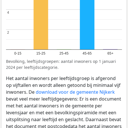
4
4
2
2
0-15
15-25
25-45
45-65
65+
Bevolking, leeftijdsgroepen: aantal inwoners op 1 januari
2024 per leeftijdscategorie.
Het aantal inwoners per leeftijdsgroep is afgerond
op vijftallen en wordt alleen getoond bij minimaal vijf
inwoners. De
download voor de gemeente Nijkerk
bevat veel meer leeftijdgegevens: Er is een document
met het aantal inwoners in de gemeente per
levensjaar en met een bevolkingspiramide met een
uitsplitsing naar leeftijd en geslacht. Daarnaast bevat
het document met postcodedata het aantal inwoners