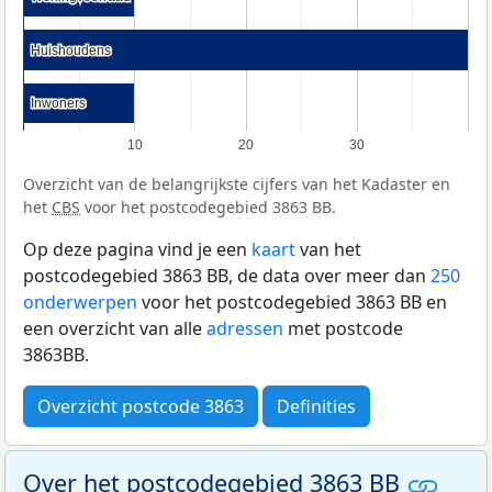
Huishoudens
Huishoudens
Inwoners
Inwoners
10
20
30
Overzicht van de belangrijkste cijfers van het Kadaster en
het
CBS
voor het postcodegebied 3863 BB.
Op deze pagina vind je een
kaart
van het
postcodegebied 3863 BB, de data over meer dan
250
onderwerpen
voor het postcodegebied 3863 BB en
een overzicht van alle
adressen
met postcode
3863BB.
Overzicht postcode 3863
Definities
Over het postcodegebied 3863 BB