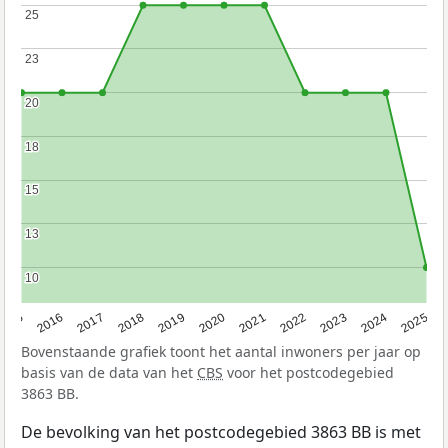
25
25
23
23
20
20
18
18
15
15
13
13
10
10
2015
2016
2017
2018
2019
2020
2021
2022
2023
2024
2025
Bovenstaande grafiek toont het aantal inwoners per jaar op
basis van de data van het
CBS
voor het postcodegebied
3863 BB.
De bevolking van het postcodegebied 3863 BB is met