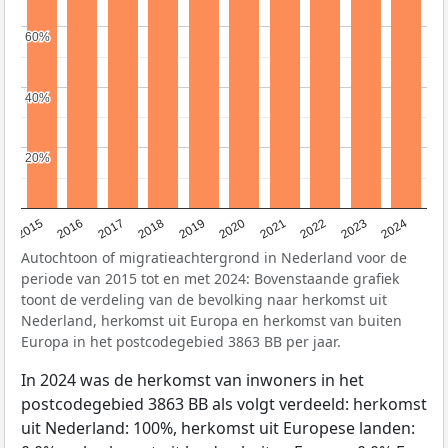
60%
60%
40%
40%
20%
20%
2015
2016
2017
2018
2019
2020
2021
2022
2023
2024
Autochtoon of migratieachtergrond in Nederland voor de
periode van 2015 tot en met 2024: Bovenstaande grafiek
toont de verdeling van de bevolking naar herkomst uit
Nederland, herkomst uit Europa en herkomst van buiten
Europa in het postcodegebied 3863 BB per jaar.
In 2024 was de herkomst van inwoners in het
postcodegebied 3863 BB als volgt verdeeld: herkomst
uit Nederland: 100%, herkomst uit Europese landen: