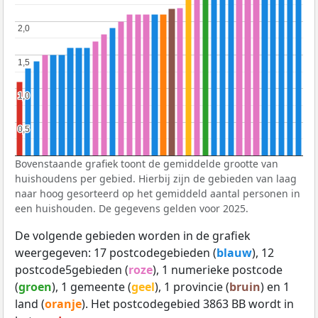
2,0
2,0
1,5
1,5
1,0
1,0
0,5
0,5
Bovenstaande grafiek toont de gemiddelde grootte van
huishoudens per gebied. Hierbij zijn de gebieden van laag
naar hoog gesorteerd op het gemiddeld aantal personen in
een huishouden. De gegevens gelden voor 2025.
De volgende gebieden worden in de grafiek
weergegeven: 17 postcodegebieden (
blauw
), 12
postcode5gebieden (
roze
), 1 numerieke postcode
(
groen
), 1 gemeente (
geel
), 1 provincie (
bruin
) en 1
land (
oranje
). Het postcodegebied 3863 BB wordt in