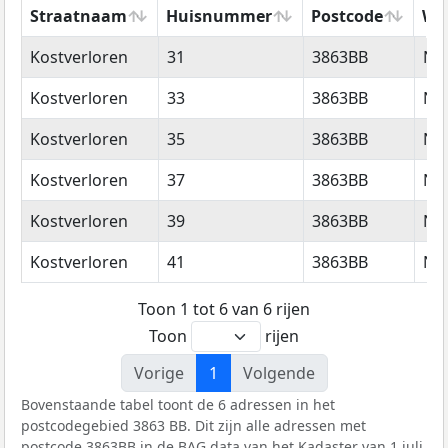
Straatnaam
Huisnummer
Postcode
Wo
Straatnaam
Huisnummer
Postcode
Wo
Kostverloren
31
3863BB
Nij
Kostverloren
33
3863BB
Nij
Kostverloren
35
3863BB
Nij
Kostverloren
37
3863BB
Nij
Kostverloren
39
3863BB
Nij
Kostverloren
41
3863BB
Nij
Toon 1 tot 6 van 6 rijen
Toon
rijen
Vorige
1
Volgende
Bovenstaande tabel toont de 6 adressen in het
postcodegebied 3863 BB. Dit zijn alle adressen met
postcode 3863BB in de
BAG
data van het Kadaster van 1 juli