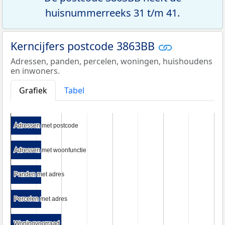
huisnummerreeks 31 t/m 41.
Kerncijfers postcode 3863BB
Adressen, panden, percelen, woningen, huishoudens
en inwoners.
Grafiek
Tabel
Adressen met postcode
Adressen met postcode
Adressen met woonfunctie
Adressen met woonfunctie
Panden met adres
Panden met adres
Percelen met adres
Percelen met adres
Woningvoorraad
Woningvoorraad