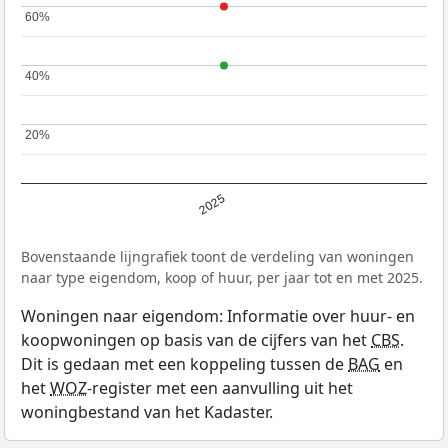
60%
60%
40%
40%
20%
20%
2025
Bovenstaande lijngrafiek toont de verdeling van woningen
naar type eigendom, koop of huur, per jaar tot en met 2025.
Woningen naar eigendom: Informatie over huur- en
koopwoningen op basis van de cijfers van het
CBS
.
Dit is gedaan met een koppeling tussen de
BAG
en
het
WOZ
-register met een aanvulling uit het
woningbestand van het Kadaster.