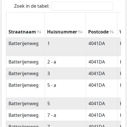
Zoek in de tabel:
Straatnaam
Huisnummer
Postcode
Wo
Straatnaam
Huisnummer
Postcode
Wo
Batterijenweg
1
4041DA
Ke
Batterijenweg
2 - a
4041DA
Ke
Batterijenweg
3
4041DA
Ke
Batterijenweg
5 - a
4041DA
Ke
Batterijenweg
5
4041DA
Ke
Batterijenweg
7 - a
4041DA
Ke
Batterijenweg
7
4041DA
Ke