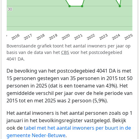
30
30
2015
2016
2017
2018
2019
2020
2021
2022
2023
2024
2025
Bovenstaande grafiek toont het aantal inwoners per jaar op
basis van de data van het
CBS
voor het postcodegebied
4041 DA.
De bevolking van het postcodegebied 4041 DA is met
15 personen gestegen van 35 personen in 2015 tot 50
personen in 2025 (dat is een toename van 43%). Het
gemiddelde verschil per jaar over de hele periode van
2015 tot en met 2025 was 2 persoon (5,9%).
Het aantal inwoners is het aantal personen zoals op 1
januari in het bevolkingsregister vastgelegd. Bekijk
ook de
tabel met het aantal inwoners per buurt in de
gemeente Neder-Betuwe
.