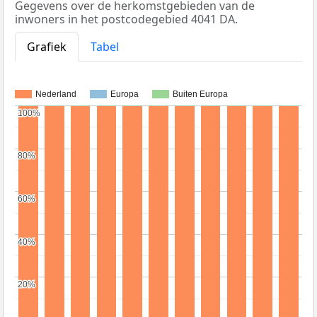
Gegevens over de herkomstgebieden van de
inwoners in het postcodegebied 4041 DA.
Grafiek
Tabel
Nederland
Europa
Buiten Europa
100%
100%
80%
80%
60%
60%
40%
40%
20%
20%