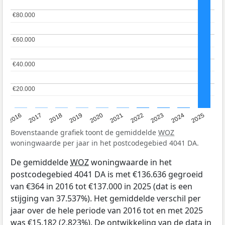
€80.000
€80.000
€60.000
€60.000
€40.000
€40.000
€20.000
€20.000
2016
2017
2018
2019
2020
2021
2022
2023
2024
2025
Bovenstaande grafiek toont de gemiddelde
WOZ
woningwaarde per jaar in het postcodegebied 4041 DA.
De gemiddelde
WOZ
woningwaarde in het
postcodegebied 4041 DA is met €136.636 gegroeid
van €364 in 2016 tot €137.000 in 2025 (dat is een
stijging van 37.537%). Het gemiddelde verschil per
jaar over de hele periode van 2016 tot en met 2025
was €15.182 (2.823%). De ontwikkeling van de data in