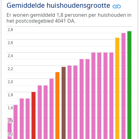
Gemiddelde huishoudensgrootte
Er wonen gemiddeld 1,8 personen per huishouden in
het postcodegebied 4041 DA.
2,8
2,8
2,6
2,6
2,4
2,4
2,2
2,2
2,0
2,0
1,8
1,8
1,6
1,6
1,4
1,4
1,2
1,2