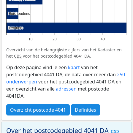
Huishoudens
Huishoudens
Inwoners
Inwoners
10
20
30
40
Overzicht van de belangrijkste cijfers van het Kadaster en
het
CBS
voor het postcodegebied 4041 DA.
Op deze pagina vind je een
kaart
van het
postcodegebied 4041 DA, de data over meer dan
250
onderwerpen
voor het postcodegebied 4041 DA en
een overzicht van alle
adressen
met postcode
4041DA.
Overzicht postcode 4041
Definities
Over het postcodegebied 4041 DA