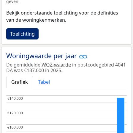
geven.
Bekijk onderstaande toelichting voor de definities
van de woningkenmerken.
Toelichting
Woningwaarde per jaar
De gemiddelde
WOZ-waarde
in postcodegebied 4041
DA was €137.000 in 2025.
Grafiek
Tabel
€140.000
€140.000
€120.000
€120.000
€100.000
€100.000