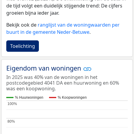
de tijd volgt een duidelijk stijgende trend: De cijfers
groeien bijna ieder jaar.
Bekijk ook de
ranglijst van de woningwaarden per
buurt in de gemeente Neder-Betuwe
.
Toelichting
Eigendom van woningen
In 2025 was 40% van de woningen in het
postcodegebied 4041 DA een huurwoning en 60%
was een koopwoning.
% Huurwoningen
% Koopwoningen
100%
100%
80%
80%