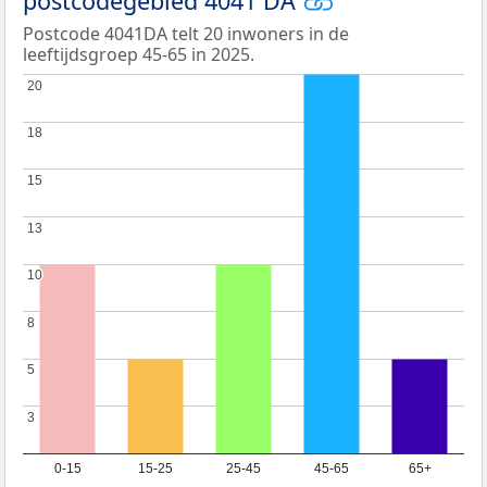
postcodegebied 4041 DA
Postcode 4041DA telt 20 inwoners in de
leeftijdsgroep 45-65 in 2025.
20
20
18
18
15
15
13
13
10
10
8
8
5
5
3
3
0-15
15-25
25-45
45-65
65+