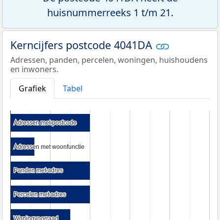
huisnummerreeks 1 t/m 21.
Kerncijfers postcode 4041DA
Adressen, panden, percelen, woningen, huishoudens
en inwoners.
Grafiek
Tabel
Adressen met postcode
Adressen met postcode
Adressen met woonfunctie
Adressen met woonfunctie
Panden met adres
Panden met adres
Percelen met adres
Percelen met adres
Woningvoorraad
Woningvoorraad