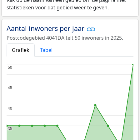
Klik op de naam van een gebied om de pagina met
statistieken voor dat gebied weer te geven.
Aantal inwoners per jaar
Postcodegebied 4041DA telt 50 inwoners in 2025.
Grafiek
Tabel
50
50
45
45
40
40
35
35