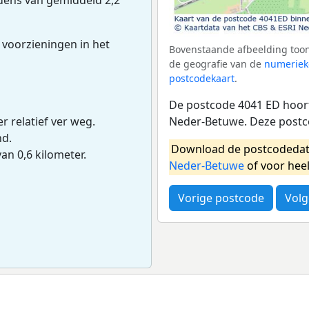
 voorzieningen in het
Bovenstaande afbeelding toon
de geografie van de
numeriek
postcodekaart
.
De postcode 4041 ED hoort
Neder-Betuwe. Deze postc
r relatief ver weg.
nd.
Download de postcodedat
van 0,6 kilometer.
Neder-Betuwe
of voor hee
Vorige postcode
Volg