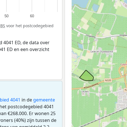
50
60
CBS
voor het postcodegebied
 4041 ED, de data over
41 ED en een overzicht
bied 4041
in de
gemeente
n het postcodegebied 4041
an €268.000. Er wonen 25
oners (40%) zijn tussen de
udens van gemiddeld 2,2