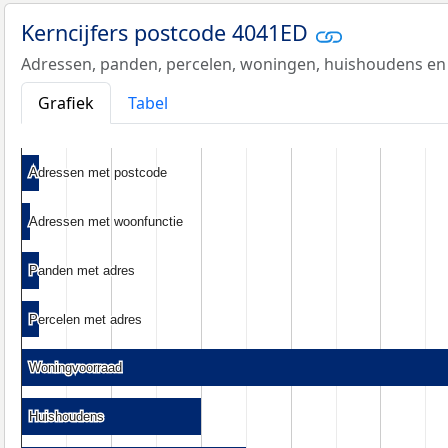
Kerncijfers postcode 4041ED
Adressen, panden, percelen, woningen, huishoudens en
Grafiek
Tabel
Adressen met postcode
Adressen met postcode
Adressen met woonfunctie
Adressen met woonfunctie
Panden met adres
Panden met adres
Percelen met adres
Percelen met adres
Woningvoorraad
Woningvoorraad
Huishoudens
Huishoudens