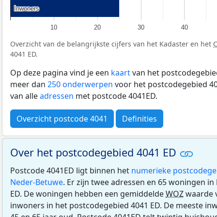
Inwoners
Inwoners
10
20
30
40
Overzicht van de belangrijkste cijfers van het Kadaster en het
4041 ED.
Op deze pagina vind je een
kaart
van het postcodegebied
meer dan
250 onderwerpen
voor het postcodegebied 40
van alle
adressen
met postcode 4041ED.
Overzicht postcode 4041
Definities
Over het postcodegebied 4041 ED
Postcode 4041ED ligt binnen het
numerieke postcodege
Neder-Betuwe
. Er zijn twee adressen en 65 woningen i
ED. De woningen hebben een gemiddelde
WOZ
waarde v
inwoners in het postcodegebied 4041 ED. De meeste inw
45 en 65 jaar oud. Postcode 4041ED telt twintig huisho