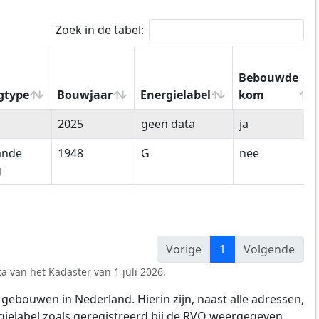
Zoek in de tabel:
Bebouwde
gtype
Bouwjaar
Energielabel
kom
gtype
Bouwjaar
Energielabel
Bebouwde
2025
geen data
ja
kom
ande
1948
G
nee
g
Vorige
1
Volgende
a van het Kadaster van 1 juli 2026.
gebouwen in Nederland. Hierin zijn, naast alle adressen,
gielabel zoals geregistreerd bij de
RVO
weergegeven.