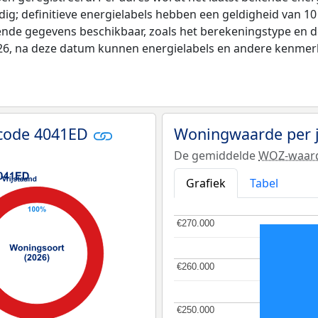
ldig; definitieve energielabels hebben een geldigheid van 1
lende gegevens beschikbaar, zoals het berekeningstype en 
026, na deze datum kunnen energielabels en andere kenmerke
tcode 4041ED
Woningwaarde per 
De gemiddelde
WOZ-waar
Grafiek
Tabel
€270.000
€270.000
€260.000
€260.000
€250.000
€250.000