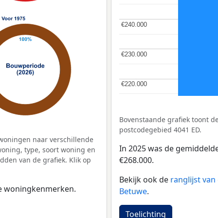
€240.000
€240.000
€230.000
€230.000
€220.000
€220.000
Bovenstaande grafiek toont 
postcodegebied 4041 ED.
woningen naar verschillende
In 2025 was de gemiddeld
ning, type, soort woning en
€268.000.
dden van de grafiek. Klik op
Bekijk ook de
ranglijst va
 de woningkenmerken.
Betuwe
.
Toelichting