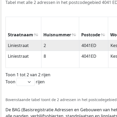
Tabel met alle 2 adressen in het postcodegebied 4041 ED
Straatnaam
Huisnummer
Postcode
Wo
Straatnaam
Huisnummer
Postcode
Wo
Liniestraat
2
4041ED
Ke
Liniestraat
8
4041ED
Ke
Toon 1 tot 2 van 2 rijen
Toon
rijen
Bovenstaande tabel toont de 2 adressen in het postcodegebied 
De BAG (Basisregistratie Adressen en Gebouwen van het K
alle panden, verblijfsobjecten, standplaatsen en ligplaa