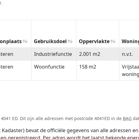
.
onplaats
Gebruiksdoel
Oppervlakte
Wonin
onplaats
Gebruiksdoel
Oppervlakte
Wonin
steren
Industriefunctie
2.001 m2
n.v.t.
steren
Woonfunctie
158 m2
Vrijsta
wonin
4041 ED. Dit zijn alle adressen met postcode 4041ED in de
BAG
dat
adaster) bevat de officiële gegevens van alle adressen en 
tsen geregistreerd. Per adres wordt het laatst bekende ener