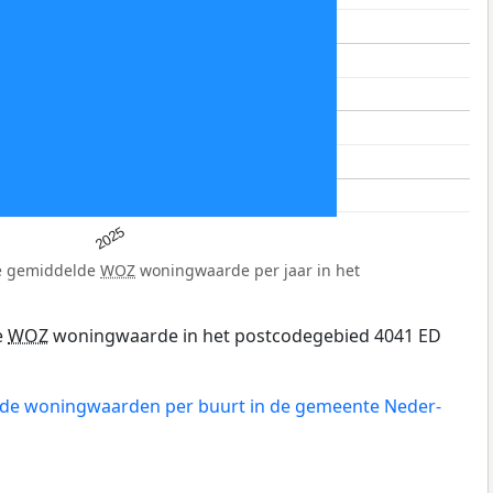
2025
de gemiddelde
WOZ
woningwaarde per jaar in het
e
WOZ
woningwaarde in het postcodegebied 4041 ED
n de woningwaarden per buurt in de gemeente Neder-