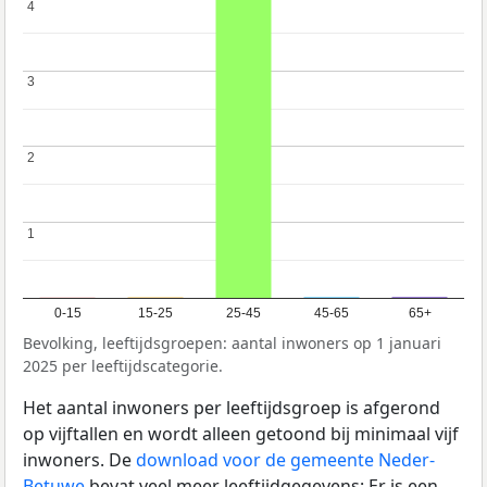
4
4
3
3
2
2
1
1
0-15
15-25
25-45
45-65
65+
Bevolking, leeftijdsgroepen: aantal inwoners op 1 januari
2025 per leeftijdscategorie.
Het aantal inwoners per leeftijdsgroep is afgerond
op vijftallen en wordt alleen getoond bij minimaal vijf
inwoners. De
download voor de gemeente Neder-
Betuwe
bevat veel meer leeftijdgegevens: Er is een