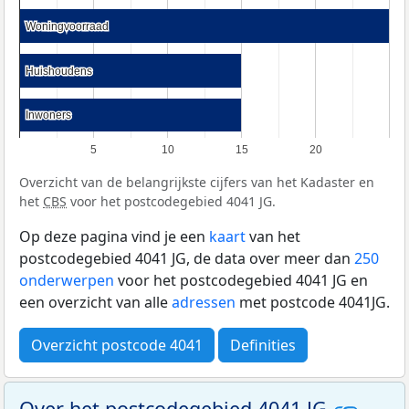
Woningvoorraad
Woningvoorraad
Huishoudens
Huishoudens
Inwoners
Inwoners
5
10
15
20
Overzicht van de belangrijkste cijfers van het Kadaster en
het
CBS
voor het postcodegebied 4041 JG.
Op deze pagina vind je een
kaart
van het
postcodegebied 4041 JG, de data over meer dan
250
onderwerpen
voor het postcodegebied 4041 JG en
een overzicht van alle
adressen
met postcode 4041JG.
Overzicht postcode 4041
Definities
Over het postcodegebied 4041 JG