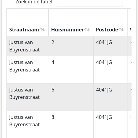
Zoek in de tabel:
Straatnaam
Huisnummer
Postcode
Wo
Straatnaam
Huisnummer
Postcode
Wo
Justus van
2
4041JG
Ke
Buyrenstraat
Justus van
4
4041JG
Ke
Buyrenstraat
Justus van
6
4041JG
Ke
Buyrenstraat
Justus van
8
4041JG
Ke
Buyrenstraat