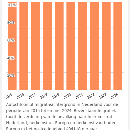
100%
100%
80%
80%
60%
60%
40%
40%
20%
20%
2015
2016
2017
2018
2019
2020
2021
2022
2023
2024
Autochtoon of migratieachtergrond in Nederland voor de
periode van 2015 tot en met 2024: Bovenstaande grafiek
toont de verdeling van de bevolking naar herkomst uit
Nederland, herkomst uit Europa en herkomst van buiten
Europa in het postcodegebied 4041 JG per jaar.