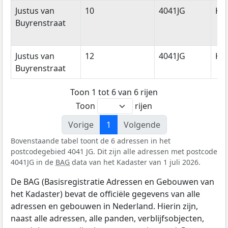
Justus van
10
4041JG
Ke
Buyrenstraat
Justus van
12
4041JG
Ke
Buyrenstraat
Toon 1 tot 6 van 6 rijen
Toon
rijen
Vorige
1
Volgende
Bovenstaande tabel toont de 6 adressen in het
postcodegebied 4041 JG. Dit zijn alle adressen met postcode
4041JG in de
BAG
data van het Kadaster van 1 juli 2026.
De BAG (Basisregistratie Adressen en Gebouwen van
het Kadaster) bevat de officiële gegevens van alle
adressen en gebouwen in Nederland. Hierin zijn,
naast alle adressen, alle panden, verblijfsobjecten,