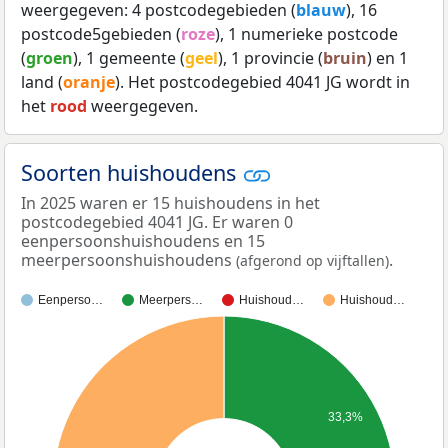
weergegeven: 4 postcodegebieden (
blauw
), 16
postcode5gebieden (
roze
), 1 numerieke postcode
(
groen
), 1 gemeente (
geel
), 1 provincie (
bruin
) en 1
land (
oranje
). Het postcodegebied 4041 JG wordt in
het
rood
weergegeven.
Soorten huishoudens
In 2025 waren er 15 huishoudens in het
postcodegebied 4041 JG. Er waren 0
eenpersoonshuishoudens en 15
meerpersoonshuishoudens
.
(afgerond op vijftallen)
Eenperso…
Meerpers…
Huishoud…
Huishoud…
33,3%