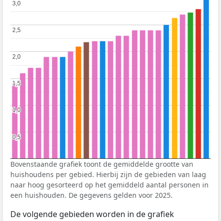
3,0
3,0
2,5
2,5
2,0
2,0
1,5
1,5
1,0
1,0
0,5
0,5
Bovenstaande grafiek toont de gemiddelde grootte van
huishoudens per gebied. Hierbij zijn de gebieden van laag
naar hoog gesorteerd op het gemiddeld aantal personen in
een huishouden. De gegevens gelden voor 2025.
De volgende gebieden worden in de grafiek