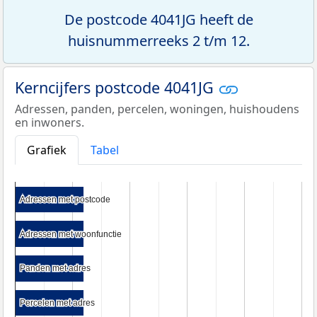
De postcode 4041JG heeft de
huisnummerreeks 2 t/m 12.
Kerncijfers postcode 4041JG
Adressen, panden, percelen, woningen, huishoudens
en inwoners.
Grafiek
Tabel
Adressen met postcode
Adressen met postcode
Adressen met woonfunctie
Adressen met woonfunctie
Panden met adres
Panden met adres
Percelen met adres
Percelen met adres