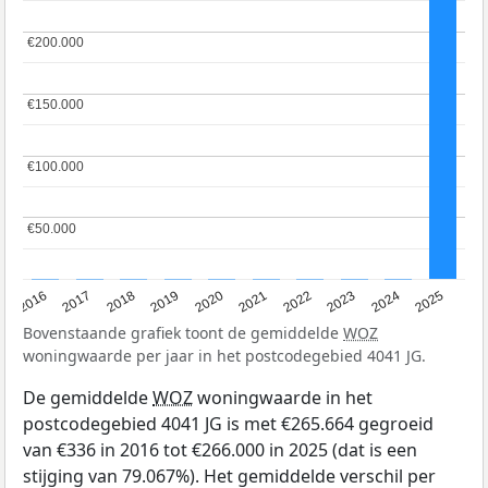
€200.000
€200.000
€150.000
€150.000
€100.000
€100.000
€50.000
€50.000
2016
2017
2018
2019
2020
2021
2022
2023
2024
2025
Bovenstaande grafiek toont de gemiddelde
WOZ
woningwaarde per jaar in het postcodegebied 4041 JG.
De gemiddelde
WOZ
woningwaarde in het
postcodegebied 4041 JG is met €265.664 gegroeid
van €336 in 2016 tot €266.000 in 2025 (dat is een
stijging van 79.067%). Het gemiddelde verschil per