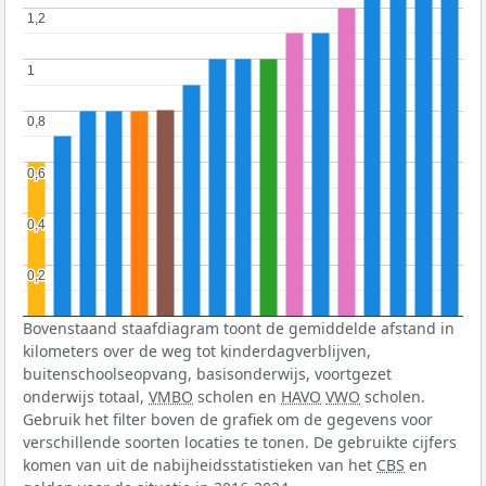
1,2
1,2
1
1
0,8
0,8
0,6
0,6
0,4
0,4
0,2
0,2
Bovenstaand staafdiagram toont de gemiddelde afstand in
kilometers over de weg tot kinderdagverblijven,
buitenschoolseopvang, basisonderwijs, voortgezet
onderwijs totaal,
VMBO
scholen en
HAVO
VWO
scholen.
Gebruik het filter boven de grafiek om de gegevens voor
verschillende soorten locaties te tonen. De gebruikte cijfers
komen van uit de nabijheidsstatistieken van het
CBS
en