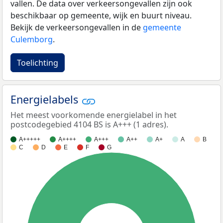
vallen. De data over verkeersongevallen zijn ook
beschikbaar op gemeente, wijk en buurt niveau.
Bekijk de verkeersongevallen in de
gemeente
Culemborg
.
Toelichting
Energielabels
Het meest voorkomende energielabel in het
postcodegebied 4104 BS is A+++ (1 adres).
A+++++
A++++
A+++
A++
A+
A
B
C
D
E
F
G