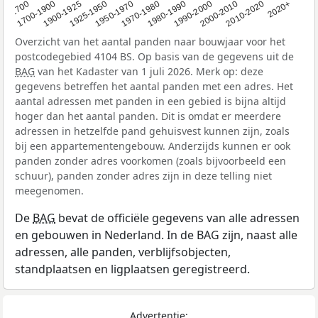
1950-1970
1990-2000
1900-1925
2020+
1970-1980
<1700
2000-2010
1925-1950
1980-1990
1700-1900
2010-2020
Overzicht van het aantal panden naar bouwjaar voor het
postcodegebied 4104 BS. Op basis van de gegevens uit de
BAG
van het Kadaster van 1 juli 2026. Merk op: deze
gegevens betreffen het aantal panden met een adres. Het
aantal adressen met panden in een gebied is bijna altijd
hoger dan het aantal panden. Dit is omdat er meerdere
adressen in hetzelfde pand gehuisvest kunnen zijn, zoals
bij een appartementengebouw. Anderzijds kunnen er ook
panden zonder adres voorkomen (zoals bijvoorbeeld een
schuur), panden zonder adres zijn in deze telling niet
meegenomen.
De
BAG
bevat de officiële gegevens van alle adressen
en gebouwen in Nederland. In de BAG zijn, naast alle
adressen, alle panden, verblijfsobjecten,
standplaatsen en ligplaatsen geregistreerd.
Advertentie: