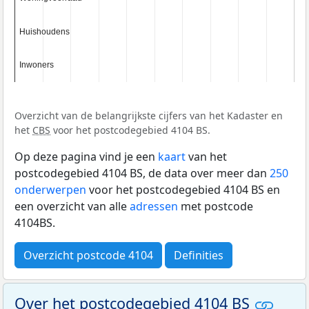
Huishoudens
Huishoudens
Inwoners
Inwoners
Overzicht van de belangrijkste cijfers van het Kadaster en
het
CBS
voor het postcodegebied 4104 BS.
Op deze pagina vind je een
kaart
van het
postcodegebied 4104 BS, de data over meer dan
250
onderwerpen
voor het postcodegebied 4104 BS en
een overzicht van alle
adressen
met postcode
4104BS.
Overzicht postcode 4104
Definities
Over het postcodegebied 4104 BS