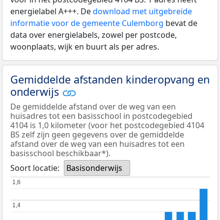
energielabel A+++. De
download met uitgebreide
informatie voor de gemeente Culemborg
bevat de
data over energielabels, zowel per postcode,
woonplaats, wijk en buurt als per adres.
Gemiddelde afstanden kinderopvang en
onderwijs
De gemiddelde afstand over de weg van een
huisadres tot een basisschool in postcodegebied
4104 is 1,0 kilometer (voor het postcodegebied 4104
BS zelf zijn geen gegevens over de gemiddelde
afstand over de weg van een huisadres tot een
basisschool beschikbaar*).
Soort locatie:
Basisonderwijs
1,6
1,6
1,4
1,4