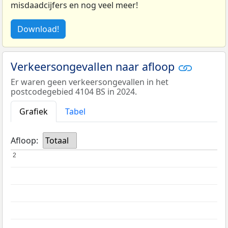
misdaadcijfers en nog veel meer!
Download!
Verkeersongevallen naar afloop
Er waren geen verkeersongevallen in het
postcodegebied 4104 BS in 2024.
Grafiek
Tabel
Afloop:
Totaal
2
2