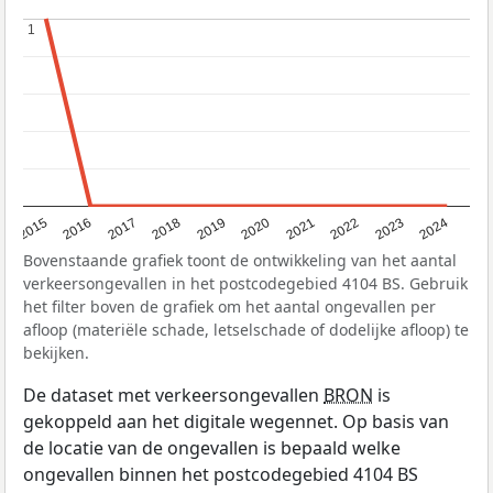
1
1
2015
2016
2017
2018
2019
2020
2021
2022
2023
2024
Bovenstaande grafiek toont de ontwikkeling van het aantal
verkeersongevallen in het postcodegebied 4104 BS. Gebruik
het filter boven de grafiek om het aantal ongevallen per
afloop (materiële schade, letselschade of dodelijke afloop) te
bekijken.
De dataset met verkeersongevallen
BRON
is
gekoppeld aan het digitale wegennet. Op basis van
de locatie van de ongevallen is bepaald welke
ongevallen binnen het postcodegebied 4104 BS