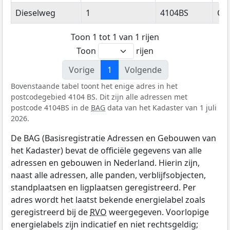
Straatnaam
Huisnummer
Postcode
Wo
Dieselweg
1
4104BS
Cu
Toon 1 tot 1 van 1 rijen
Toon
rijen
Vorige
1
Volgende
Bovenstaande tabel toont het enige adres in het
postcodegebied 4104 BS. Dit zijn alle adressen met
postcode 4104BS in de
BAG
data van het Kadaster van 1 juli
2026.
De BAG (Basisregistratie Adressen en Gebouwen van
het Kadaster) bevat de officiële gegevens van alle
adressen en gebouwen in Nederland. Hierin zijn,
naast alle adressen, alle panden, verblijfsobjecten,
standplaatsen en ligplaatsen geregistreerd. Per
adres wordt het laatst bekende energielabel zoals
geregistreerd bij de
RVO
weergegeven. Voorlopige
energielabels zijn indicatief en niet rechtsgeldig;