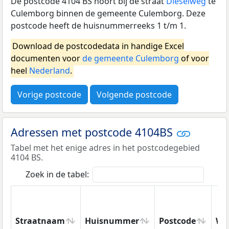
De postcode 4104 BS hoort bij de straat
Dieselweg
te
Culemborg binnen de gemeente Culemborg. Deze
postcode heeft de huisnummerreeks 1 t/m 1.
Download de postcodedata in handige Excel
documenten voor
de gemeente Culemborg
of voor
heel
Nederland
.
Vorige postcode
Volgende postcode
Adressen met postcode 4104BS
Tabel met het enige adres in het postcodegebied
4104 BS.
Zoek in de tabel:
Straatnaam
Huisnummer
Postcode
Wo