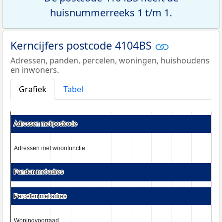
huisnummerreeks 1 t/m 1.
Kerncijfers postcode 4104BS
Adressen, panden, percelen, woningen, huishoudens
en inwoners.
Grafiek
Tabel
Adressen met postcode
Adressen met postcode
Adressen met woonfunctie
Adressen met woonfunctie
Panden met adres
Panden met adres
Percelen met adres
Percelen met adres
Woningvoorraad
Woningvoorraad