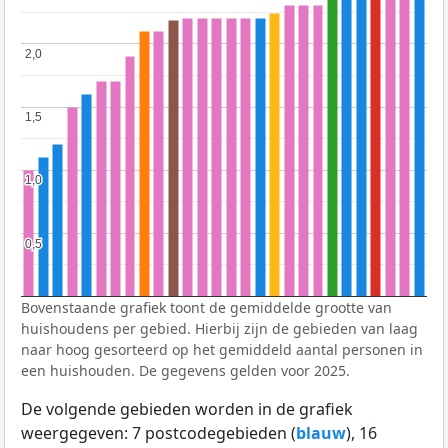
2,0
2,0
1,5
1,5
1,0
1,0
0,5
0,5
Bovenstaande grafiek toont de gemiddelde grootte van
huishoudens per gebied. Hierbij zijn de gebieden van laag
naar hoog gesorteerd op het gemiddeld aantal personen in
een huishouden. De gegevens gelden voor 2025.
De volgende gebieden worden in de grafiek
weergegeven: 7 postcodegebieden (
blauw
), 16