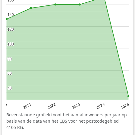
160
160
140
140
120
120
100
100
80
80
60
60
40
40
2020
2021
2022
2023
2024
2025
Bovenstaande grafiek toont het aantal inwoners per jaar op
basis van de data van het
CBS
voor het postcodegebied
4105 RG.