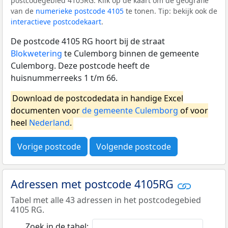
postcodegebied 4105RG. Klik op de kaart om de geografie
van de
numerieke postcode 4105
te tonen. Tip: bekijk ook de
interactieve postcodekaart
.
De postcode 4105 RG hoort bij de straat
Blokwetering
te Culemborg binnen de gemeente
Culemborg. Deze postcode heeft de
huisnummerreeks 1 t/m 66.
Download de postcodedata in handige Excel
documenten voor
de gemeente Culemborg
of voor
heel
Nederland
.
Vorige postcode
Volgende postcode
Adressen met postcode 4105RG
Tabel met alle 43 adressen in het postcodegebied
4105 RG.
Zoek in de tabel: