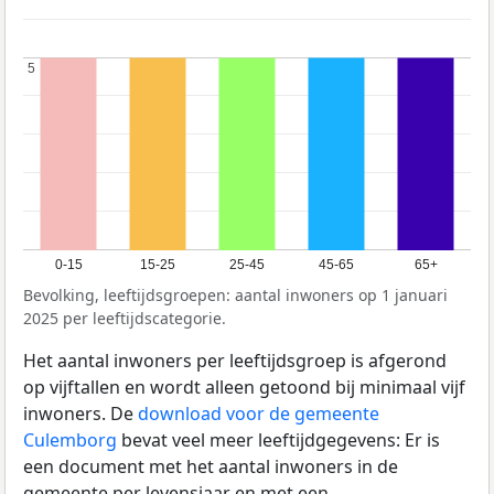
5
5
0-15
15-25
25-45
45-65
65+
Bevolking, leeftijdsgroepen: aantal inwoners op 1 januari
2025 per leeftijdscategorie.
Het aantal inwoners per leeftijdsgroep is afgerond
op vijftallen en wordt alleen getoond bij minimaal vijf
inwoners. De
download voor de gemeente
Culemborg
bevat veel meer leeftijdgegevens: Er is
een document met het aantal inwoners in de
gemeente per levensjaar en met een