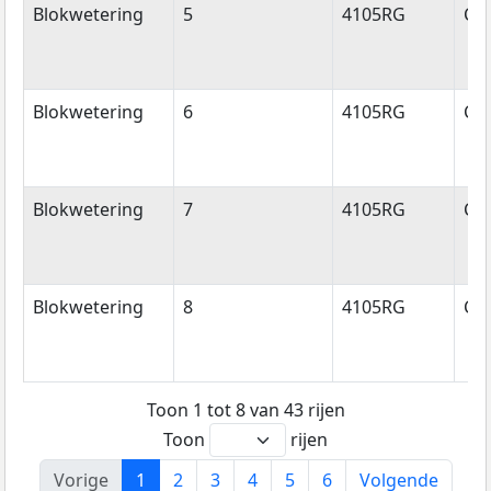
Blokwetering
5
4105RG
Cu
Blokwetering
6
4105RG
Cu
Blokwetering
7
4105RG
Cu
Blokwetering
8
4105RG
Cu
Toon 1 tot 8 van 43 rijen
Toon
rijen
Vorige
1
2
3
4
5
6
Volgende