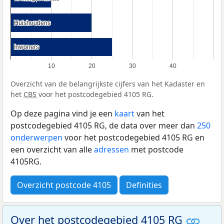
Huishoudens
Huishoudens
Inwoners
Inwoners
10
20
30
40
Overzicht van de belangrijkste cijfers van het Kadaster en
het
CBS
voor het postcodegebied 4105 RG.
Op deze pagina vind je een
kaart
van het
postcodegebied 4105 RG, de data over meer dan
250
onderwerpen
voor het postcodegebied 4105 RG en
een overzicht van alle
adressen
met postcode
4105RG.
Overzicht postcode 4105
Definities
Over het postcodegebied 4105 RG