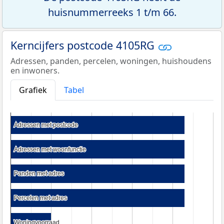
huisnummerreeks 1 t/m 66.
Kerncijfers postcode 4105RG
Adressen, panden, percelen, woningen, huishoudens
en inwoners.
Grafiek
Tabel
Adressen met postcode
Adressen met postcode
Adressen met woonfunctie
Adressen met woonfunctie
Panden met adres
Panden met adres
Percelen met adres
Percelen met adres
Woningvoorraad
Woningvoorraad