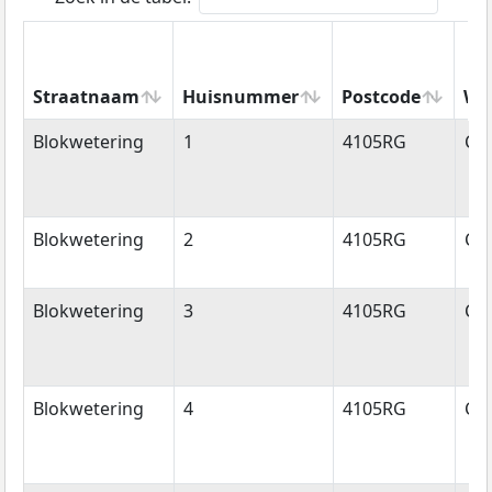
Straatnaam
Huisnummer
Postcode
Wo
Straatnaam
Huisnummer
Postcode
Wo
Blokwetering
1
4105RG
Cu
Blokwetering
2
4105RG
Cu
Blokwetering
3
4105RG
Cu
Blokwetering
4
4105RG
Cu