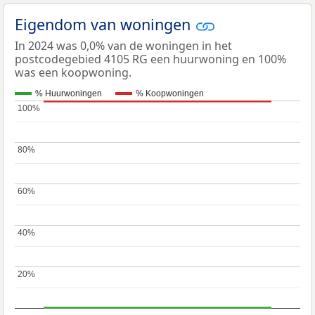
Eigendom van woningen
In 2024 was 0,0% van de woningen in het
postcodegebied 4105 RG een huurwoning en 100%
was een koopwoning.
% Huurwoningen
% Koopwoningen
100%
100%
80%
80%
60%
60%
40%
40%
20%
20%