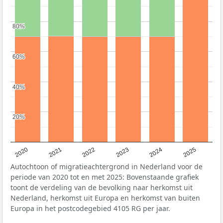
80%
80%
60%
60%
40%
40%
20%
20%
2020
2021
2022
2023
2024
2025
Autochtoon of migratieachtergrond in Nederland voor de
periode van 2020 tot en met 2025: Bovenstaande grafiek
toont de verdeling van de bevolking naar herkomst uit
Nederland, herkomst uit Europa en herkomst van buiten
Europa in het postcodegebied 4105 RG per jaar.