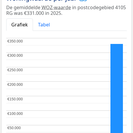
De gemiddelde
WOZ-waarde
in postcodegebied 4105
RG was €331.000 in 2025.
Grafiek
Tabel
€350.000
€350.000
€300.000
€300.000
€250.000
€250.000
€200.000
€200.000
€150.000
€150.000
€100.000
€100.000
€50.000
€50.000