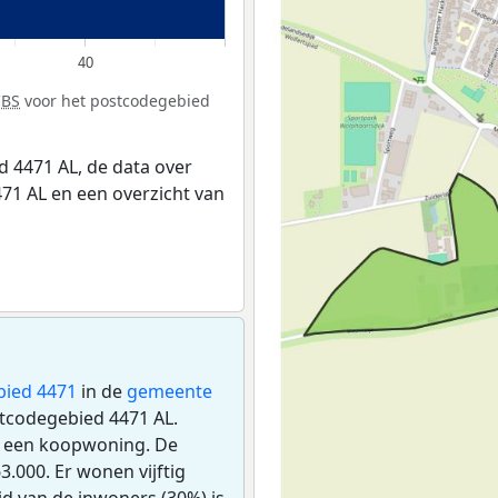
40
CBS
voor het postcodegebied
 4471 AL, de data over
71 AL en een overzicht van
bied 4471
in de
gemeente
ostcodegebied 4471 AL.
s een koopwoning. De
.000. Er wonen vijftig
d van de inwoners (30%) is