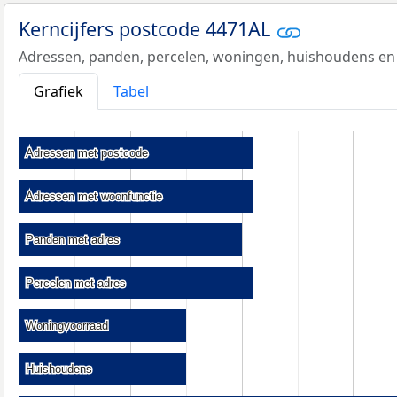
Kerncijfers postcode 4471AL
Adressen, panden, percelen, woningen, huishoudens en
Grafiek
Tabel
Adressen met postcode
Adressen met postcode
Adressen met woonfunctie
Adressen met woonfunctie
Panden met adres
Panden met adres
Percelen met adres
Percelen met adres
Woningvoorraad
Woningvoorraad
Huishoudens
Huishoudens