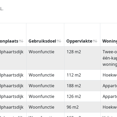
L.
onplaats
Gebruiksdoel
Oppervlakte
Wonin
onplaats
Gebruiksdoel
Oppervlakte
Wonin
phaartsdijk
Woonfunctie
128 m2
Twee-o
één-ka
wonin
phaartsdijk
Woonfunctie
112 m2
Hoekw
phaartsdijk
Woonfunctie
188 m2
Appar
phaartsdijk
Woonfunctie
126 m2
Appar
phaartsdijk
Woonfunctie
96 m2
Hoekw