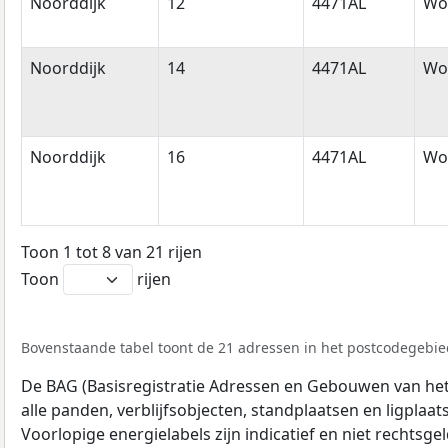
Noorddijk
12
4471AL
Wol
Noorddijk
14
4471AL
Wol
Noorddijk
16
4471AL
Wol
Toon 1 tot 8 van 21 rijen
Toon
rijen
Bovenstaande tabel toont de 21 adressen in het postcodegebied
De BAG (Basisregistratie Adressen en Gebouwen van het K
alle panden, verblijfsobjecten, standplaatsen en ligplaa
Voorlopige energielabels zijn indicatief en niet rechtsge