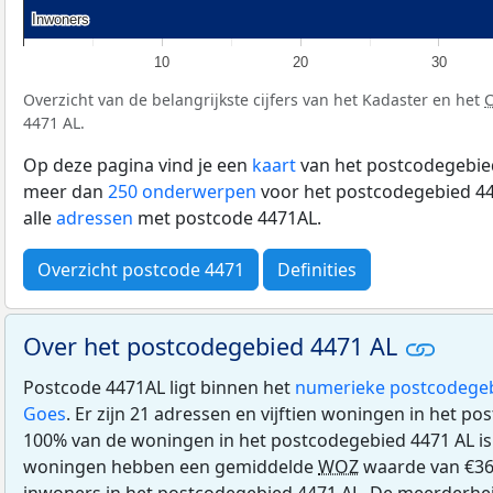
Inwoners
Inwoners
10
20
30
Overzicht van de belangrijkste cijfers van het Kadaster en het
4471 AL.
Op deze pagina vind je een
kaart
van het postcodegebied
meer dan
250 onderwerpen
voor het postcodegebied 44
alle
adressen
met postcode 4471AL.
Overzicht postcode 4471
Definities
Over het postcodegebied 4471 AL
Postcode 4471AL ligt binnen het
numerieke postcodege
Goes
. Er zijn 21 adressen en vijftien woningen in het p
100% van de woningen in het postcodegebied 4471 AL i
woningen hebben een gemiddelde
WOZ
waarde van €363
inwoners in het postcodegebied 4471 AL. De meerderhei