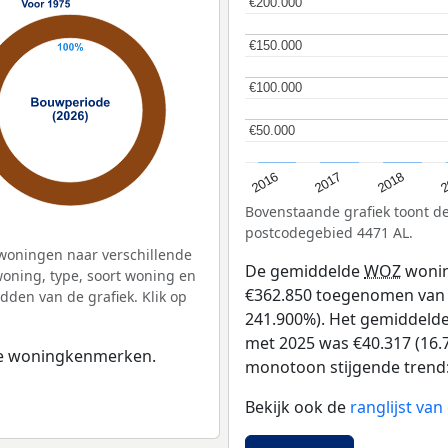
€200.000
€200.000
€150.000
€150.000
€100.000
€100.000
€50.000
€50.000
2
2016
2018
2017
Bovenstaande grafiek toont 
postcodegebied 4471 AL.
woningen naar verschillende
De gemiddelde
WOZ
wonin
ning, type, soort woning en
€362.850 toegenomen van €1
dden van de grafiek. Klik op
241.900%). Het gemiddelde 
met 2025 was €40.317 (16.7
 de woningkenmerken.
monotoon stijgende trend: D
Bekijk ook de
ranglijst va