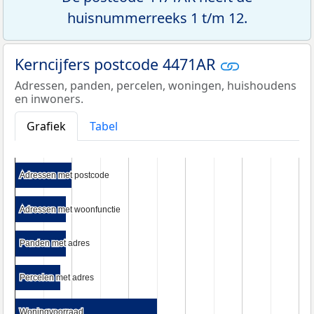
huisnummerreeks 1 t/m 12.
Kerncijfers postcode 4471AR
Adressen, panden, percelen, woningen, huishoudens
en inwoners.
Grafiek
Tabel
Adressen met postcode
Adressen met postcode
Adressen met woonfunctie
Adressen met woonfunctie
Panden met adres
Panden met adres
Percelen met adres
Percelen met adres
Woningvoorraad
Woningvoorraad