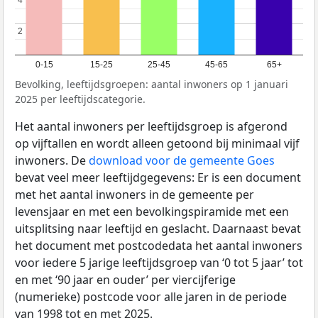
4
4
2
2
0-15
15-25
25-45
45-65
65+
Bevolking, leeftijdsgroepen: aantal inwoners op 1 januari
2025 per leeftijdscategorie.
Het aantal inwoners per leeftijdsgroep is afgerond
op vijftallen en wordt alleen getoond bij minimaal vijf
inwoners. De
download voor de gemeente Goes
bevat veel meer leeftijdgegevens: Er is een document
met het aantal inwoners in de gemeente per
levensjaar en met een bevolkingspiramide met een
uitsplitsing naar leeftijd en geslacht. Daarnaast bevat
het document met postcodedata het aantal inwoners
voor iedere 5 jarige leeftijdsgroep van ‘0 tot 5 jaar’ tot
en met ‘90 jaar en ouder’ per viercijferige
(numerieke) postcode voor alle jaren in de periode
van 1998 tot en met 2025.