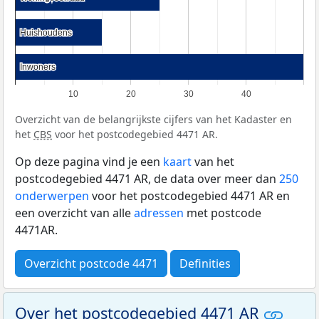
Huishoudens
Huishoudens
Inwoners
Inwoners
10
20
30
40
Overzicht van de belangrijkste cijfers van het Kadaster en
het
CBS
voor het postcodegebied 4471 AR.
Op deze pagina vind je een
kaart
van het
postcodegebied 4471 AR, de data over meer dan
250
onderwerpen
voor het postcodegebied 4471 AR en
een overzicht van alle
adressen
met postcode
4471AR.
Overzicht postcode 4471
Definities
Over het postcodegebied 4471 AR