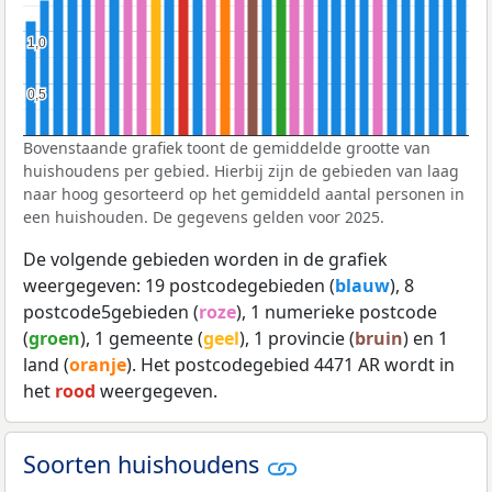
1,0
1,0
0,5
0,5
Bovenstaande grafiek toont de gemiddelde grootte van
huishoudens per gebied. Hierbij zijn de gebieden van laag
naar hoog gesorteerd op het gemiddeld aantal personen in
een huishouden. De gegevens gelden voor 2025.
De volgende gebieden worden in de grafiek
weergegeven: 19 postcodegebieden (
blauw
), 8
postcode5gebieden (
roze
), 1 numerieke postcode
(
groen
), 1 gemeente (
geel
), 1 provincie (
bruin
) en 1
land (
oranje
). Het postcodegebied 4471 AR wordt in
het
rood
weergegeven.
Soorten huishoudens