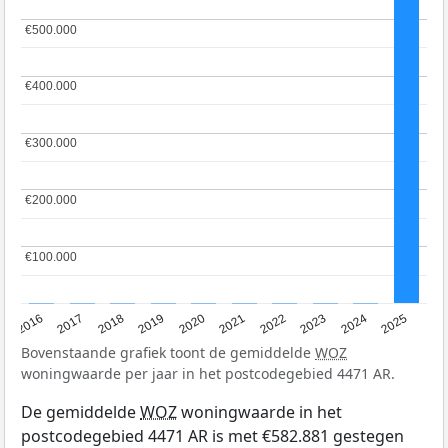
€500.000
€500.000
€400.000
€400.000
€300.000
€300.000
€200.000
€200.000
€100.000
€100.000
2016
2017
2018
2019
2020
2021
2022
2023
2024
2025
Bovenstaande grafiek toont de gemiddelde
WOZ
woningwaarde per jaar in het postcodegebied 4471 AR.
De gemiddelde
WOZ
woningwaarde in het
postcodegebied 4471 AR is met €582.881 gestegen