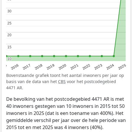
30
30
25
25
20
20
15
15
10
10
2015
2016
2017
2018
2019
2020
2021
2022
2023
2024
2025
Bovenstaande grafiek toont het aantal inwoners per jaar op
basis van de data van het
CBS
voor het postcodegebied
4471 AR.
De bevolking van het postcodegebied 4471 AR is met
40 inwoners gestegen van 10 inwoners in 2015 tot 50
inwoners in 2025 (dat is een toename van 400%). Het
gemiddelde verschil per jaar over de hele periode van
2015 tot en met 2025 was 4 inwoners (40%).