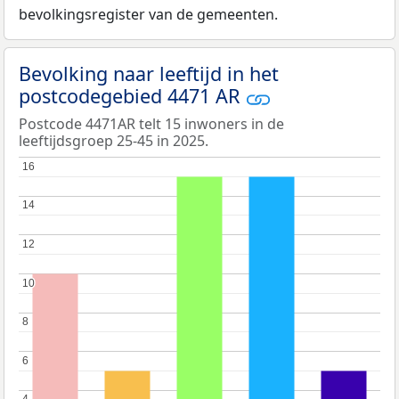
bevolkingsregister van de gemeenten.
Bevolking naar leeftijd in het
postcodegebied 4471 AR
Postcode 4471AR telt 15 inwoners in de
leeftijdsgroep 25-45 in 2025.
16
16
14
14
12
12
10
10
8
8
6
6