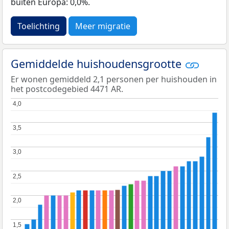
buiten Europa: 0,0%.
Toelichting
Meer migratie
Gemiddelde huishoudensgrootte
Er wonen gemiddeld 2,1 personen per huishouden in
het postcodegebied 4471 AR.
4,0
4,0
3,5
3,5
3,0
3,0
2,5
2,5
2,0
2,0
1,5
1,5