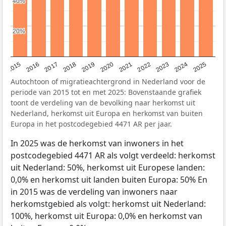
40%
40%
20%
20%
2019
2022
2017
2025
2020
2015
2023
2018
2021
2016
2024
Autochtoon of migratieachtergrond in Nederland voor de
periode van 2015 tot en met 2025: Bovenstaande grafiek
toont de verdeling van de bevolking naar herkomst uit
Nederland, herkomst uit Europa en herkomst van buiten
Europa in het postcodegebied 4471 AR per jaar.
In 2025 was de herkomst van inwoners in het
postcodegebied 4471 AR als volgt verdeeld: herkomst
uit Nederland: 50%, herkomst uit Europese landen:
0,0% en herkomst uit landen buiten Europa: 50% En
in 2015 was de verdeling van inwoners naar
herkomstgebied als volgt: herkomst uit Nederland:
100%, herkomst uit Europa: 0,0% en herkomst van