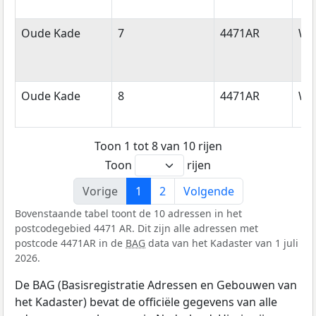
Oude Kade
7
4471AR
Wol
Oude Kade
8
4471AR
Wol
Toon 1 tot 8 van 10 rijen
Toon
rijen
Vorige
1
2
Volgende
Bovenstaande tabel toont de 10 adressen in het
postcodegebied 4471 AR. Dit zijn alle adressen met
postcode 4471AR in de
BAG
data van het Kadaster van 1 juli
2026.
De BAG (Basisregistratie Adressen en Gebouwen van
het Kadaster) bevat de officiële gegevens van alle