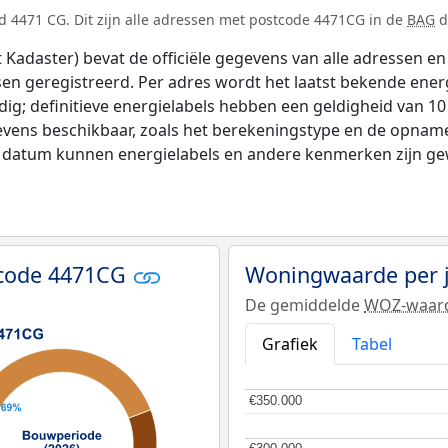
d 4471 CG. Dit zijn alle adressen met postcode 4471CG in de
BAG
d
adaster) bevat de officiële gegevens van alle adressen en 
tsen geregistreerd. Per adres wordt het laatst bekende ener
ldig; definitieve energielabels hebben een geldigheid van 1
evens beschikbaar, zoals het berekeningstype en de opname
e datum kunnen energielabels en andere kenmerken zijn gew
tcode 4471CG
Woningwaarde per 
De gemiddelde
WOZ-waar
Grafiek
Tabel
€350.000
€350.000