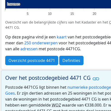
Inwoners
Inwoners
5
10
15
20
Overzicht van de belangrijkste cijfers van het Kadaster en het
4471 CG.
Op deze pagina vind je een
kaart
van het postcodegebied
meer dan
250 onderwerpen
voor het postcodegebied 44
van alle
adressen
met postcode 4471CG.
Overzicht postcode 4471
Definities
Over het postcodegebied 4471 CG
Postcode 4471CG ligt binnen het
numerieke postcodege
Goes
. Er zijn dertien adressen en 25 woningen in het 
van de woningen in het postcodegebied 4471 CG is ee
hebben een gemiddelde
WOZ
waarde van €338.000. Er w
postcodegebied 4471 CG met het grootste deel jongeren