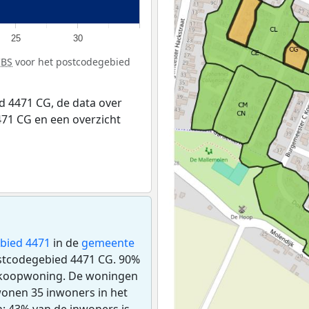
25
30
CBS
voor het postcodegebied
 4471 CG, de data over
71 CG en een overzicht
bied 4471
in de
gemeente
postcodegebied 4471 CG. 90%
n koopwoning. De woningen
onen 35 inwoners in het
: 43% van de inwoners is