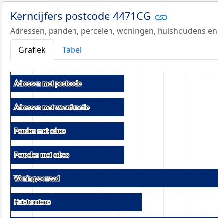
Kerncijfers postcode 4471CG
Adressen, panden, percelen, woningen, huishoudens en
Grafiek
Tabel
Adressen met postcode
Adressen met postcode
Adressen met woonfunctie
Adressen met woonfunctie
Panden met adres
Panden met adres
Percelen met adres
Percelen met adres
Woningvoorraad
Woningvoorraad
Huishoudens
Huishoudens