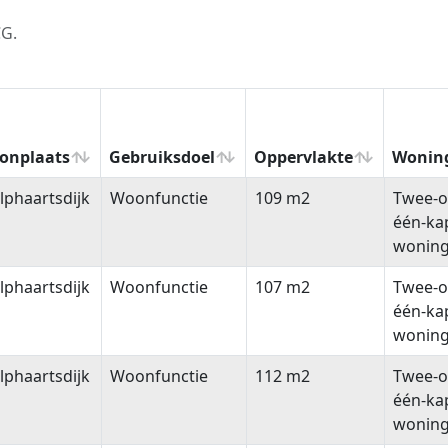
CG.
onplaats
Gebruiksdoel
Oppervlakte
Wonin
onplaats
Gebruiksdoel
Oppervlakte
Wonin
phaartsdijk
Woonfunctie
109 m2
Twee-o
één-ka
wonin
phaartsdijk
Woonfunctie
107 m2
Twee-o
één-ka
wonin
phaartsdijk
Woonfunctie
112 m2
Twee-o
één-ka
wonin