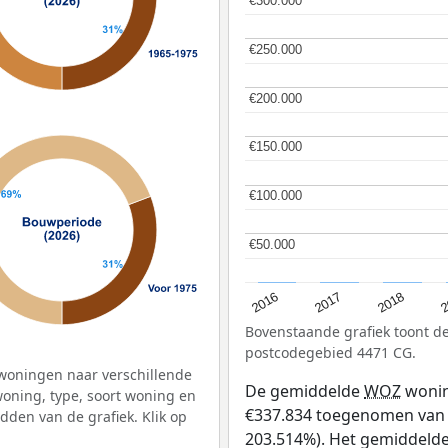
€300.000
€300.000
€250.000
€250.000
€200.000
€200.000
€150.000
€150.000
€100.000
€100.000
€50.000
€50.000
2
2016
2018
2017
Bovenstaande grafiek toont 
postcodegebied 4471 CG.
woningen naar verschillende
De gemiddelde
WOZ
wonin
ning, type, soort woning en
€337.834 toegenomen van €1
dden van de grafiek. Klik op
203.514%). Het gemiddelde 