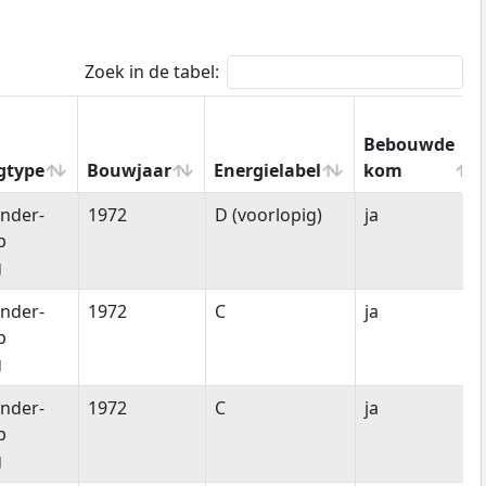
Zoek in de tabel:
Bebouwde
gtype
Bouwjaar
Energielabel
kom
gtype
Bouwjaar
Energielabel
Bebouwde
nder-
1972
D (voorlopig)
ja
kom
p
g
nder-
1972
C
ja
p
g
nder-
1972
C
ja
p
g