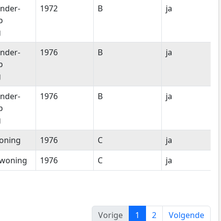
nder-
1972
B
ja
p
g
nder-
1976
B
ja
p
g
nder-
1976
B
ja
p
g
oning
1976
C
ja
woning
1976
C
ja
Vorige
1
2
Volgende