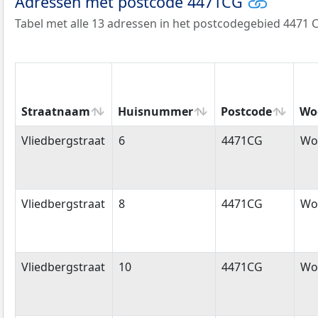
Adressen met postcode 4471CG
Tabel met alle 13 adressen in het postcodegebied 4471 
Straatnaam
Huisnummer
Postcode
Wo
Straatnaam
Huisnummer
Postcode
Wo
Vliedbergstraat
6
4471CG
Wol
Vliedbergstraat
8
4471CG
Wol
Vliedbergstraat
10
4471CG
Wol