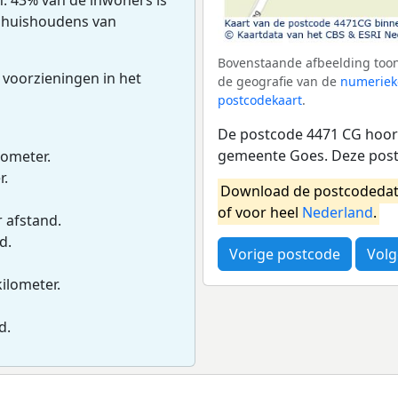
en huishoudens van
Bovenstaande afbeelding toon
 voorzieningen in het
de geografie van de
numeriek
postcodekaart
.
De postcode 4471 CG hoort
gemeente Goes. Deze post
lometer.
r.
Download de postcodedat
of voor heel
Nederland
.
r afstand.
d.
Vorige postcode
Volg
kilometer.
d.