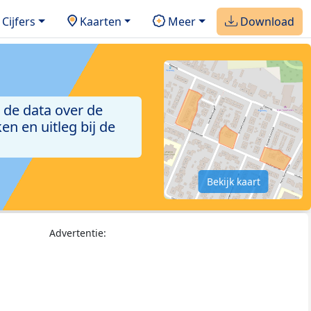
Cijfers
Kaarten
Meer
Download
 de data over de
n en uitleg bij de
Bekijk kaart
Advertentie: