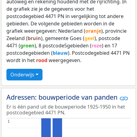
autoweg en rekening houdend met de rijrichting. In
de grafiek zie je de gegevens voor het
postcodegebied 4471 PN in vergelijking tot andere
gebieden. De volgende gebieden worden in de
grafiek weergegeven: Nederland (
oranje
), provincie
Zeeland (
bruin
), gemeente Goes (
geel
), postcode
4471 (
groen
), 8 postcode5gebieden (
roze
) en 17
postcodegebieden (
blauw
). Postcodegebied 4471 PN
wordt in het
rood
weergegeven.
Onderwijs
Adressen: bouwperiode van panden
Er is één pand uit de bouwperiode 1925-1950 in het
postcodegebied 4471 PN.
1
1