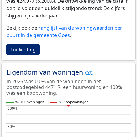
was €24.977 (6.200%). De ontwikkeling van de data in
de tijd volgt een duidelijk stijgende trend: De cijfers
stijgen bijna ieder jaar.
Bekijk ook de
ranglijst van de woningwaarden per
buurt in de gemeente Goes
.
Toelichting
Eigendom van woningen
In 2025 was 0,0% van de woningen in het
postcodegebied 4471 RJ een huurwoning en 100%
was een koopwoning.
% Huurwoningen
% Koopwoningen
100%
100%
80%
80%