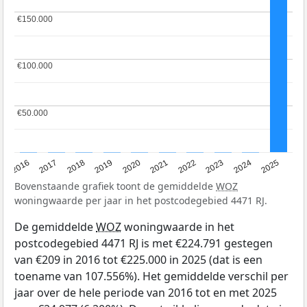
€150.000
€150.000
€100.000
€100.000
€50.000
€50.000
2016
2017
2018
2019
2020
2021
2022
2023
2024
2025
Bovenstaande grafiek toont de gemiddelde
WOZ
woningwaarde per jaar in het postcodegebied 4471 RJ.
De gemiddelde
WOZ
woningwaarde in het
postcodegebied 4471 RJ is met €224.791 gestegen
van €209 in 2016 tot €225.000 in 2025 (dat is een
toename van 107.556%). Het gemiddelde verschil per
jaar over de hele periode van 2016 tot en met 2025