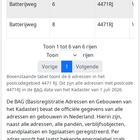
Batterijweg
6
4471RJ
Wol
Batterijweg
8
4471RJ
Wol
Toon 1 tot 6 van 6 rijen
Toon
rijen
Vorige
1
Volgende
Bovenstaande tabel toont de 6 adressen in het
postcodegebied 4471 RJ. Dit zijn alle adressen met postcode
4471RJ in de
BAG
data van het Kadaster van 1 juli 2026.
De BAG (Basisregistratie Adressen en Gebouwen van
het Kadaster) bevat de officiële gegevens van alle
adressen en gebouwen in Nederland. Hierin zijn,
naast alle adressen, alle panden, verblijfsobjecten,
standplaatsen en ligplaatsen geregistreerd. Per
adres wordt het laatst bekende energielabel zoals