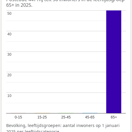
65+ in 2025.
50
50
40
40
30
30
20
20
10
10
0-15
15-25
25-45
45-65
65+
Bevolking, leeftijdsgroepen: aantal inwoners op 1 januari
2025 per leeftijdscategorie.