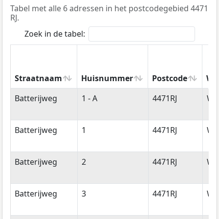
Tabel met alle 6 adressen in het postcodegebied 4471
RJ.
Zoek in de tabel:
Straatnaam
Huisnummer
Postcode
Wo
Straatnaam
Huisnummer
Postcode
Wo
Batterijweg
1 - A
4471RJ
Wol
Batterijweg
1
4471RJ
Wol
Batterijweg
2
4471RJ
Wol
Batterijweg
3
4471RJ
Wol