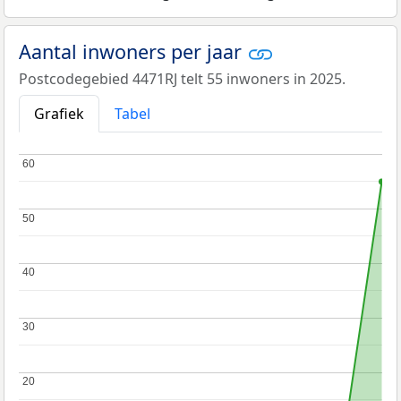
Aantal inwoners per jaar
Postcodegebied 4471RJ telt 55 inwoners in 2025.
Grafiek
Tabel
60
60
50
50
40
40
30
30
20
20