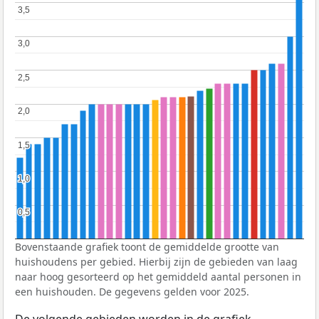
3,5
3,5
3,0
3,0
2,5
2,5
2,0
2,0
1,5
1,5
1,0
1,0
0,5
0,5
Bovenstaande grafiek toont de gemiddelde grootte van
huishoudens per gebied. Hierbij zijn de gebieden van laag
naar hoog gesorteerd op het gemiddeld aantal personen in
een huishouden. De gegevens gelden voor 2025.
De volgende gebieden worden in de grafiek