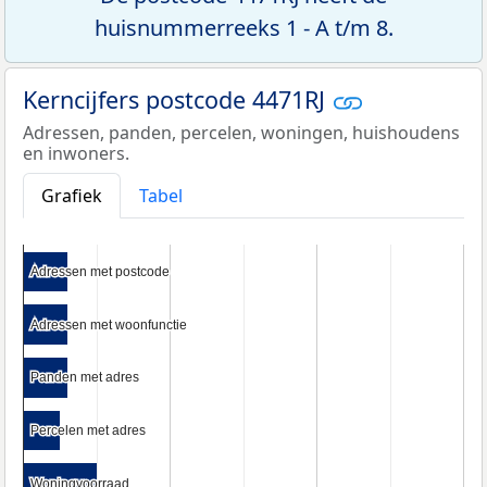
huisnummerreeks 1 - A t/m 8.
Kerncijfers postcode 4471RJ
Adressen, panden, percelen, woningen, huishoudens
en inwoners.
Grafiek
Tabel
Adressen met postcode
Adressen met postcode
Adressen met woonfunctie
Adressen met woonfunctie
Panden met adres
Panden met adres
Percelen met adres
Percelen met adres
Woningvoorraad
Woningvoorraad