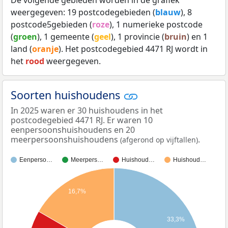
weergegeven: 19 postcodegebieden (
blauw
), 8
postcode5gebieden (
roze
), 1 numerieke postcode
(
groen
), 1 gemeente (
geel
), 1 provincie (
bruin
) en 1
land (
oranje
). Het postcodegebied 4471 RJ wordt in
het
rood
weergegeven.
Soorten huishoudens
In 2025 waren er 30 huishoudens in het
postcodegebied 4471 RJ. Er waren 10
eenpersoonshuishoudens en 20
meerpersoonshuishoudens
.
(afgerond op vijftallen)
Eenperso…
Meerpers…
Huishoud…
Huishoud…
16,7%
33,3%