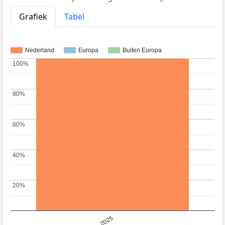
Grafiek
Tabel
Nederland
Europa
Buiten Europa
100%
100%
80%
80%
60%
60%
40%
40%
20%
20%
2025