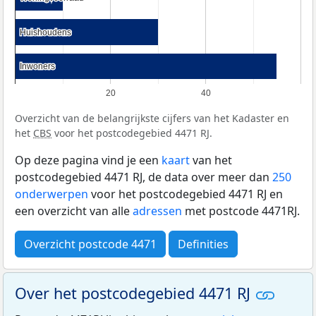
Huishoudens
Huishoudens
Inwoners
Inwoners
20
40
Overzicht van de belangrijkste cijfers van het Kadaster en
het
CBS
voor het postcodegebied 4471 RJ.
Op deze pagina vind je een
kaart
van het
postcodegebied 4471 RJ, de data over meer dan
250
onderwerpen
voor het postcodegebied 4471 RJ en
een overzicht van alle
adressen
met postcode 4471RJ.
Overzicht postcode 4471
Definities
Over het postcodegebied 4471 RJ