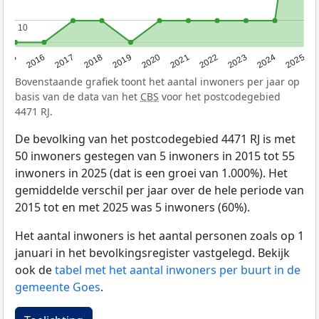
10
10
2015
2016
2017
2018
2019
2020
2021
2022
2023
2024
2025
Bovenstaande grafiek toont het aantal inwoners per jaar op
basis van de data van het
CBS
voor het postcodegebied
4471 RJ.
De bevolking van het postcodegebied 4471 RJ is met
50 inwoners gestegen van 5 inwoners in 2015 tot 55
inwoners in 2025 (dat is een groei van 1.000%). Het
gemiddelde verschil per jaar over de hele periode van
2015 tot en met 2025 was 5 inwoners (60%).
Het aantal inwoners is het aantal personen zoals op 1
januari in het bevolkingsregister vastgelegd. Bekijk
ook de
tabel met het aantal inwoners per buurt in de
gemeente Goes
.