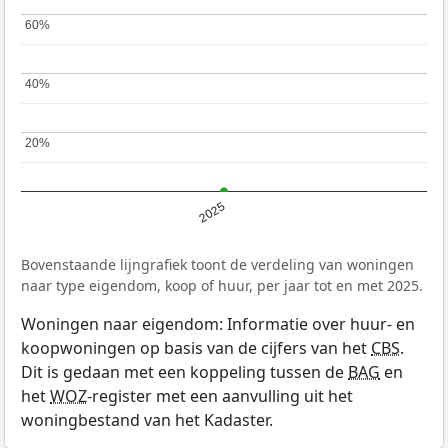
60%
60%
40%
40%
20%
20%
2025
Bovenstaande lijngrafiek toont de verdeling van woningen
naar type eigendom, koop of huur, per jaar tot en met 2025.
Woningen naar eigendom: Informatie over huur- en
koopwoningen op basis van de cijfers van het
CBS
.
Dit is gedaan met een koppeling tussen de
BAG
en
het
WOZ
-register met een aanvulling uit het
woningbestand van het Kadaster.