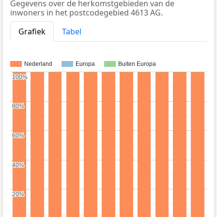
Gegevens over de herkomstgebieden van de
inwoners in het postcodegebied 4613 AG.
Grafiek
Tabel
Nederland
Europa
Buiten Europa
100%
100%
80%
80%
60%
60%
40%
40%
20%
20%