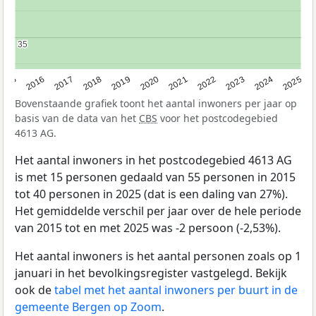
35
35
2015
2016
2017
2018
2019
2020
2021
2022
2023
2024
2025
Bovenstaande grafiek toont het aantal inwoners per jaar op
basis van de data van het
CBS
voor het postcodegebied
4613 AG.
Het aantal inwoners in het postcodegebied 4613 AG
is met 15 personen gedaald van 55 personen in 2015
tot 40 personen in 2025 (dat is een daling van 27%).
Het gemiddelde verschil per jaar over de hele periode
van 2015 tot en met 2025 was -2 persoon (-2,53%).
Het aantal inwoners is het aantal personen zoals op 1
januari in het bevolkingsregister vastgelegd. Bekijk
ook de
tabel met het aantal inwoners per buurt in de
gemeente Bergen op Zoom
.