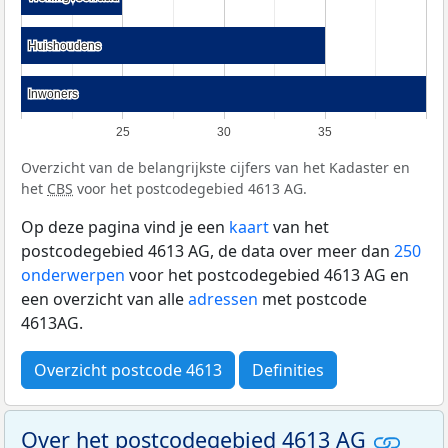
Huishoudens
Huishoudens
Inwoners
Inwoners
25
30
35
Overzicht van de belangrijkste cijfers van het Kadaster en
het
CBS
voor het postcodegebied 4613 AG.
Op deze pagina vind je een
kaart
van het
postcodegebied 4613 AG, de data over meer dan
250
onderwerpen
voor het postcodegebied 4613 AG en
een overzicht van alle
adressen
met postcode
4613AG.
Overzicht postcode 4613
Definities
Over het postcodegebied 4613 AG