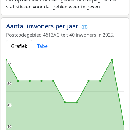
statistieken voor dat gebied weer te geven.
Aantal inwoners per jaar
Postcodegebied 4613AG telt 40 inwoners in 2025.
Grafiek
Tabel
55
55
50
50
45
45
40
40