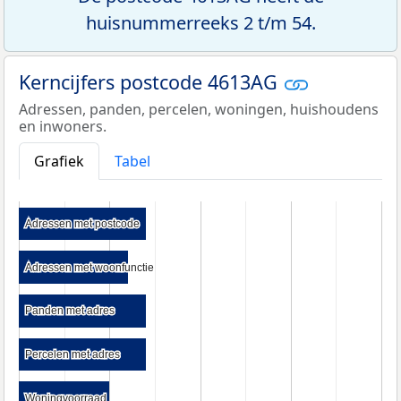
huisnummerreeks 2 t/m 54.
Kerncijfers postcode 4613AG
Adressen, panden, percelen, woningen, huishoudens
en inwoners.
Grafiek
Tabel
Adressen met postcode
Adressen met postcode
Adressen met woonfunctie
Adressen met woonfunctie
Panden met adres
Panden met adres
Percelen met adres
Percelen met adres
Woningvoorraad
Woningvoorraad