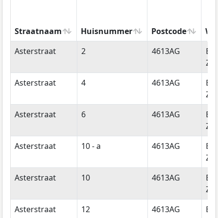
Straatnaam
Huisnummer
Postcode
Wo
Straatnaam
Huisnummer
Postcode
Wo
Asterstraat
2
4613AG
Be
Zo
Asterstraat
4
4613AG
Be
Zo
Asterstraat
6
4613AG
Be
Zo
Asterstraat
10 - a
4613AG
Be
Zo
Asterstraat
10
4613AG
Be
Zo
Asterstraat
12
4613AG
Be