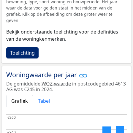
bewoning, type, soort woning en bouwperiode. Het jaar
waar de data voor gelden staat in het midden van de
grafiek. Klik op de afbeelding om deze groter weer te
geven.
Bekijk onderstaande toelichting voor de definities
van de woningkenmerken.
Toelichting
Woningwaarde per jaar
De gemiddelde
WOZ-waarde
in postcodegebied 4613
AG was €245 in 2024.
Grafiek
Tabel
€260
€260
€240
€240