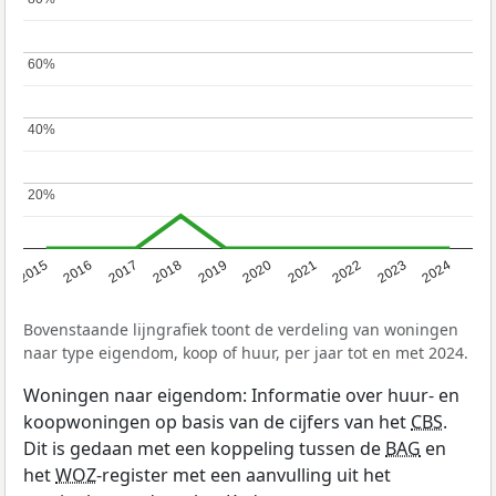
60%
60%
40%
40%
20%
20%
2015
2016
2017
2018
2019
2020
2021
2022
2023
2024
Bovenstaande lijngrafiek toont de verdeling van woningen
naar type eigendom, koop of huur, per jaar tot en met 2024.
Woningen naar eigendom: Informatie over huur- en
koopwoningen op basis van de cijfers van het
CBS
.
Dit is gedaan met een koppeling tussen de
BAG
en
het
WOZ
-register met een aanvulling uit het