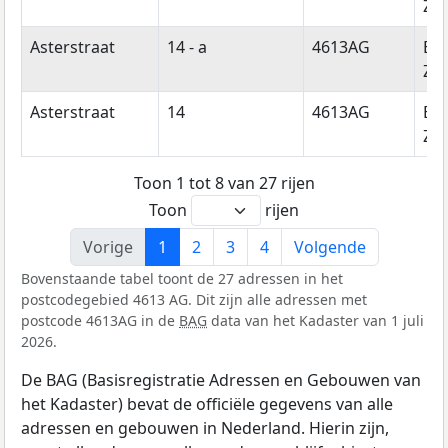
Zo
Asterstraat
14 - a
4613AG
Be
Zo
Asterstraat
14
4613AG
Be
Zo
Toon 1 tot 8 van 27 rijen
Toon
rijen
Vorige
1
2
3
4
Volgende
Bovenstaande tabel toont de 27 adressen in het
postcodegebied 4613 AG. Dit zijn alle adressen met
postcode 4613AG in de
BAG
data van het Kadaster van 1 juli
2026.
De BAG (Basisregistratie Adressen en Gebouwen van
het Kadaster) bevat de officiële gegevens van alle
adressen en gebouwen in Nederland. Hierin zijn,