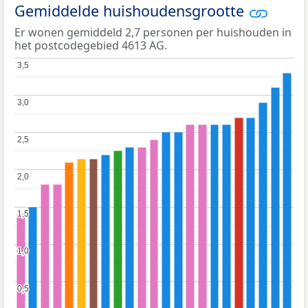
Gemiddelde huishoudensgrootte
Er wonen gemiddeld 2,7 personen per huishouden in
het postcodegebied 4613 AG.
3,5
3,5
3,0
3,0
2,5
2,5
2,0
2,0
1,5
1,5
1,0
1,0
0,5
0,5