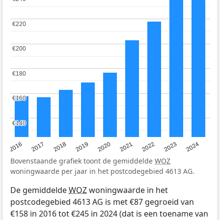
€220
€220
€200
€200
€180
€180
€160
€160
€140
€140
2016
2017
2018
2019
2020
2021
2022
2023
2024
Bovenstaande grafiek toont de gemiddelde
WOZ
woningwaarde per jaar in het postcodegebied 4613 AG.
De gemiddelde
WOZ
woningwaarde in het
postcodegebied 4613 AG is met €87 gegroeid van
€158 in 2016 tot €245 in 2024 (dat is een toename van