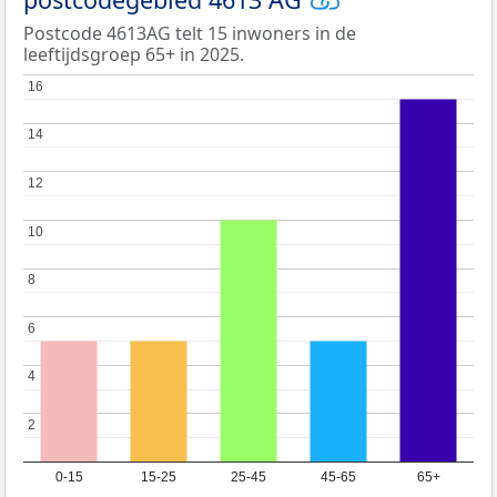
Postcode 4613AG telt 15 inwoners in de
leeftijdsgroep 65+ in 2025.
16
16
14
14
12
12
10
10
8
8
6
6
4
4
2
2
0-15
15-25
25-45
45-65
65+